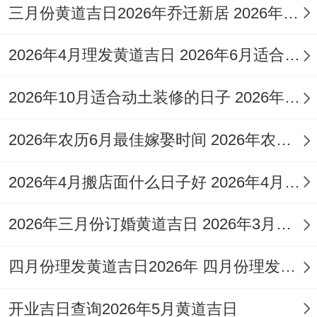
三月份黄道吉日2026年乔迁新居 2026年3月份适合乔迁新居吗
此日有天德吉神照临。宜于出行，提车、起
基，安床、纳财，交易、立券，嫁娶、栽种
2026年4月理发黄道吉日 2026年6月适合理发的黄道吉日有哪些
等！但需忌挂匾，入宅、上梁，祈福、词
讼，作梁、作灶，开池、安门，动土、破
2026年10月适合动土装修的日子 2026年6月装修动土黄道吉日
土，掘井！
2026年农历6月最佳嫁娶时间 2026年农历6月26结婚好不好
购车相关风水要素
2026年4月搬店面什么日子好 2026年4月搬迁吉祥日
选择购车吉日时需综合考虑多种风水要素，
以期达到真正的趋吉避凶！
2026年三月份订婚黄道吉日 2026年3月哪天订婚好
太岁同岁破
:2026年为丙午马年太岁位于正
四月份理发黄道吉日2026年 四月份理发黄道吉日查询
南方。岁破（即太岁所冲之方）位于正北
开业吉日查询2026年5月黄道吉日
方！在进行与车辆相关的举足轻重活动（如