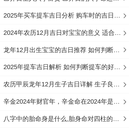
鸡...属相相冲者在此日**购车事宜大概遇波
2025年买车提车吉日分析 购车时的吉日与禁忌
折，千万要谨慎选择或采取化解措施！
紫白九星
：紫白九星飞临的方位每年区别。
2024年农历12月吉日对宝宝的意义 适合龙年宝宝出生的日子有哪些
作用着各方位的吉凶...2026年可依据当年的
龙年12月出生宝宝的吉日推荐 如何判断吉日是否适合宝宝
飞星图布局；就像将爱车停放于当年吉星
（如八白当旺财星、九紫喜庆星）飞临的方
2025年提车吉日解析 如何判断提车的好日子
位,帮助提升运势.
农历甲辰龙年12月生子吉日详解 生子良辰的影响因素
具体方位需查询2026年流年飞星图确定。
辛金2024年财官年，辛金命在2024年是财官年还是财印年
方位宜忌同禁忌
八字中的胎命身是什么,胎身命对四柱的影响
在购车跟用车过程中部分方位的宜忌得注意,