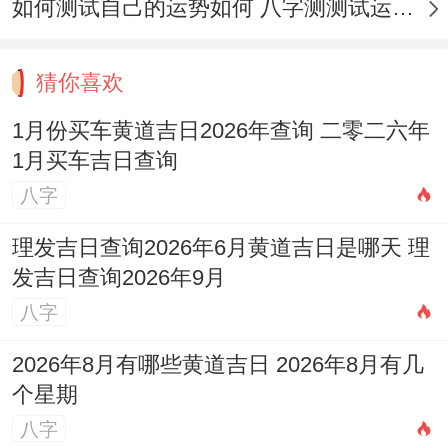
如何测试自己的运势如何 八字测测试运运程
留意，尽量减少将车长期停放在当年的是非
位（如五黄煞、二黑病符星飞临的方位）、
猜你喜欢
以减少口舌是非或车辆故障的说不定。
1月份买车黄道吉日2026年查询 二零二六年
具体凶方位需参考当年流年飞星图。
1月买车吉日查询
忌新门冲煞
：此原则虽重要针对安门。但其
八字
理念亦可延伸，尽量减少车辆正对电线杆、
理发吉日查询2026年6月黄道吉日是哪天 理
灯柱、大树、交通牌等变成「穿心煞」的物
发吉日查询2026年9月
体,以减少可能带来的运势不稳或意外风险！
八字
忌不顾个人八字
:通用的黄道吉日并非对所有
2026年8月有哪些黄道吉日 2026年8月有几
人全吉，若条件允许，购车此等举足轻重事
个星期
项最佳能结合车主的生辰八字进行综合择
八字