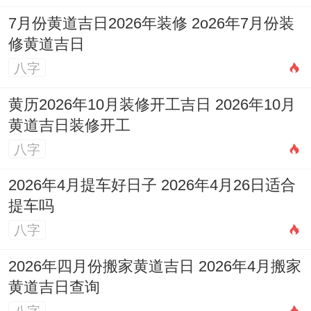
吉，选择最利于车主自身的日子跟时辰，方
7月份黄道吉日2026年装修 2o26年7月份装
能效果显著！
修黄道吉日
八字
忌不择吉时
：吉日中亦有凶时。选择了吉日.
还需选择当日的吉时进行关键操作。如支付
黄历2026年10月装修开工吉日 2026年10月
定金、签署合同或提取车辆。
黄道吉日装修开工
八字
避免在凶时进行这些事项;比方说1月1日的
申时与亥时为凶时！
2026年4月提车好日子 2026年4月26日适合
提车吗
购车择吉注意事项
八字
选择购车吉日时还有部分细节必须您留心，
2026年四月份搬家黄道吉日 2026年4月搬家
以确保万无一失！
黄道吉日查询