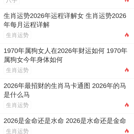
八字
区分「买车」与「提车」
:在黄历中「买车」
同「提车」有时可能被赋予不相同的含义或
生肖运势2026年运程详解女 生肖运势2026
宜忌，1月10日黄历显示忌「买车」、但同
年每月运程详解
生肖运势
日的「宜」项中却里面有「提车」.
1970年属狗女人在2026年财运如何 1970年
建议您以计划进行的具体核心活动（如支付
属狗女今年身体如何
尾款、**过户、提取车辆）为准;参考黄历中
生肖运势
对应事项的宜忌，或优先选择「提车」项为
吉的日子！
2026年最招财的生肖马卡通图 2026年的马
是什么马
参考多项指标
:择吉是一个综合过程。除了看
生肖运势
当日是否「宜提车」或「宜交易」！还需结
2026是金命还是水命 2026是水命还是金命
合日子的建除十二神，值神吉凶（如青龙，
生肖运势