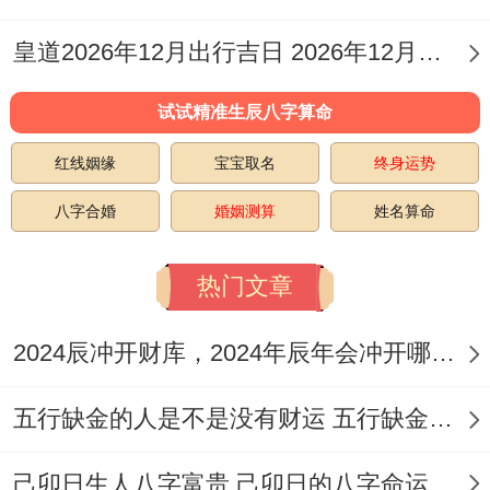
提车、签署文件）时座位安排或面向方位应
皇道2026年12月出行吉日 2026年12月出行的黄道吉日
尽量减少正北（岁破方），以示对太岁的敬
畏，并可考虑借助正南（太岁方）的祥与之
试试精准生辰八字算命
气！
红线姻缘
宝宝取名
终身运势
三煞位
:2026年的三煞位也在北方。此方位
八字合婚
婚姻测算
姓名算命
宜静不宜动，尽量减少从北方方向开始您的
热门文章
提车旅程或在此方位进行重要的车辆相关交
易，以减少潜在阻碍！
2024辰冲开财库，2024年辰年会冲开哪些人的财库
生肖相冲
：黄历中每日都有其相冲的生肖.1
五行缺金的人是不是没有财运 五行缺金的人命运好不好
月3日冲羊、1月10日冲虎、1月12日冲龙、
1月17日冲鸡、1月20日冲鼠、1月29日冲
己卯日生人八字富贵 己卯日的八字命运如何