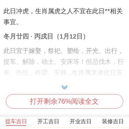
此日冲虎，生肖属虎之人不宜在此日**相关
事宜。
冬月廿四 · 丙戌日（1月12日）
此日宜于嫁娶，祭祀、塑绘，开光、出行，
提车、解除，动土、安床等！但忌伐木，行
丧、作灶，作梁、安葬...生肖属龙者此日应
避开相关举足轻重活动。
冬月廿九 · 辛卯日（1月17日）
打开剩余76%阅读全文
此日宜于嫁娶、出行、提车、理发、安床、
提车吉日
开工吉日
开业吉日
装修吉日
启钻、安葬、修坟、开市、交易、立券、纳