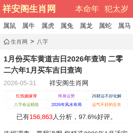
祥安阁生肖网
本命年
犯太岁
属鼠
属牛
属虎
属兔
属龙
属蛇
属马
>
生肖网
八字
1月份买车黄道吉日2026年查询 二零
二六年1月买车吉日查询
2026-05-31
祥安阁生肖网
红线姻缘簿
终身运势
26财运不好化解
八字命运精批
2026年风水布局
运气不好的生肖
已有
156,863
人分析，
97.6%
好评。