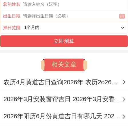
您的姓名
财等！但忌掘井、祈福、谢土、动土、入
宅、上梁、修造、作灶！
出生日期
择日范围
生肖属鸡者此日需特别留意...
立即测算
腊月初二 · 甲午日（1月20日）
此日吉神相助,宜于嫁娶，纳采、订盟，入
相关文章
宅、移徙，安床、祭祀，祈福、开光，出
行、提车，解除、出火，拆卸等！但忌伐
农历4月黄道吉日查询2026年 农历2o26年4月黄道吉日
木，开市、交易，上梁、作灶，安门、盖屋.
2026年3月安装窗帘吉日 2026年3月安香火吉表
生肖属鼠者此日不宜进行重大决策或行动。
2026年阳历6月份黄道吉日有哪几天 2026年阳历6月是什么五行
腊月十一 · 癸卯日（1月29日）