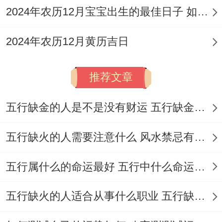
以求吉祥顺遂！
2024年农历12月宝宝出生的最佳日子 如何挑选适合的吉日
交易与签署方位
:进行车辆交易或签署合尽量
2024年农历12月黄历吉日
选择当日吉神所临的方位，1月29日的财神
位在正东，喜神位在东南;可考虑面向这些方
推荐文章
位进行交易 以纳财招喜！
提车回家路线
:提车后首次驾驶回家。若条件
五行缺金的人是不是没有财运 五行缺金的人命运好不好
允许；可规划路线避开当日黄历所示的煞方
五行缺火的人需要注意什么 风水禁忌有哪些
（如1月1日煞西）以及当年的岁破方、三煞
位（北方），选择绕行或朝向吉方行驶，寓
五行属什么的命运最好 五行中什么命运势旺盛
意前程坦荡！
五行缺火的人适合从事什么职业 五行缺火的人适合从事的职业有哪些
车辆长期停放方位
:车辆的日常停放方位也需