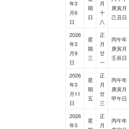
年3
月
期
庚寅月
月6
十
日
己丑日
日
八
2026
正
星
丙午年
年3
月
期
庚寅月
月9
廿
三
壬辰日
日
一
2026
正
星
丙午年
年3
月
期
庚寅月
月11
廿
五
甲午日
日
三
2026
正
星
丙午年
年3
月