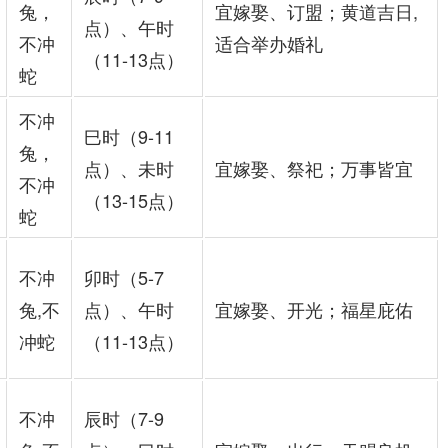
兔，
宜嫁娶、订盟；黄道吉日,
点）、午时
不冲
适合举办婚礼
（11-13点）
蛇
不冲
巳时（9-11
兔，
点）、未时
宜嫁娶、祭祀；万事皆宜
不冲
（13-15点）
蛇
不冲
卯时（5-7
兔,不
点）、午时
宜嫁娶、开光；福星庇佑
冲蛇
（11-13点）
不冲
辰时（7-9