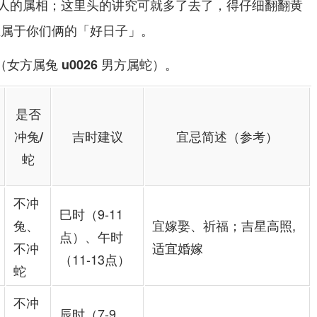
人的属相；这里头的讲究可就多了去了，得仔细翻翻黄
正属于你们俩的「好日子」。
。
女方属兔 u0026 男方属蛇）
是否
冲兔/
吉时建议
宜忌简述（参考）
蛇
不冲
巳时（9-11
兔、
宜嫁娶、祈福；吉星高照,
点）、午时
不冲
适宜婚嫁
（11-13点）
蛇
不冲
辰时（7-9