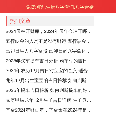
免费测算,生辰八字查询,八字合婚
热门文章
2024辰冲开财库，2024年辰年会冲开哪些人的财库
五行缺金的人是不是没有财运 五行缺金的人命运好不好
己卯日生人八字富贵 己卯日的八字命运如何
2025年买车提车吉日分析 购车时的吉日与禁忌
2024年农历12月吉日对宝宝的意义 适合龙年宝宝出生的日子有哪些
龙年12月出生宝宝的吉日推荐 如何判断吉日是否适合宝宝
2025年提车吉日解析 如何判断提车的好日子
农历甲辰龙年12月生子吉日详解 生子良辰的影响因素
辛金2024年财官年，辛金命在2024年是财官年还是财印年