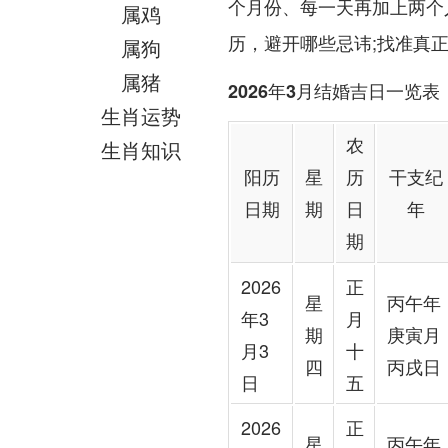
个月份、每一天再加上两个
属鸡
历，避开哪些忌讳;找准真
属狗
属猪
2026年3月结婚吉日一览表（
生肖运势
农
生肖知识
阳历
星
历
干支纪
日期
期
日
年
期
2026
正
星
丙午年
年3
月
期
庚寅月
月3
十
四
丙戌日
日
五
2026
正
星
丙午年