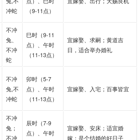
兔,不
点）、巳时
宜嫁娶、出行；天赐良机
冲蛇
（9-11点）
不冲
巳时（9-11
兔、
宜嫁娶、求嗣；黄道吉
点）、午时
不冲
日，适合举办婚礼
（11-13点）
蛇
不冲
卯时（5-7
兔,不
点）、午时
宜嫁娶、入宅；百事皆宜
冲蛇
（11-13点）
不冲
辰时（7-9
兔；
宜嫁娶、安床；适宜婚
点）、午时
不冲
嫁；是个结婚的好日子