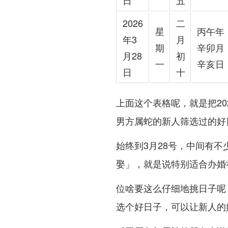
日
五
2026
二
星
丙午年
年3
月
期
辛卯月
月28
初
一
辛亥日
日
十
上面这个表格呢，就是把20
男方属蛇的新人筛选过的好
始终到3月28号，中间有
娶」，就是说特别适合办婚
位啥要这么仔细地挑日子呢
选个好日子，可以让新人的