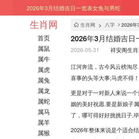
2026年3月结婚吉日一览表女免与男蛇
生肖网
>
生肖网
八字
2026
2026年3月结婚吉
首页
属鼠
2026-05-31
祥安阁生肖
属牛
江河奔流，古今风云榜淘尽
属虎
喜事的头等大事;马虎不得
属兔
属龙
更是对于一对新人来说一个
属蛇
姻的美好祝愿.要是新娘子属
属马
了，哪可得好好挑挑日子,
属羊
2026年整体来说是个适
属猴