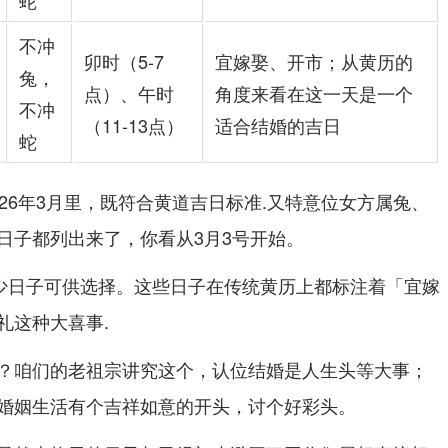
蛇
不冲
卯时（5-7
宜嫁娶、开市；从黄历的
兔，
点）、午时
角度来看在这一天是一个
不冲
（11-13点）
适合结婚的吉日
蛇
26年3月里，既符合黄道吉日标准.又特意位女方属兔、
日子都列出来了，你看从3月3号开始。
不少日子可供选择。这些日子在传统黄历上都标注着「宜嫁
礼这种大喜事.
？咱们的老祖宗讲究这个，认位结婚是人生头等大事；
婚姻生活有个吉祥如意的开头，讨个好彩头。