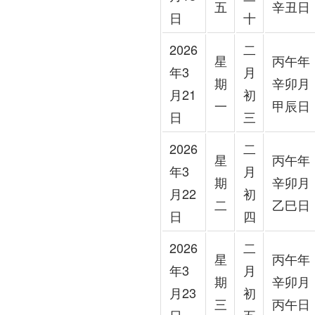
五
辛丑日
日
十
2026
二
星
丙午年
年3
月
期
辛卯月
月21
初
一
甲辰日
日
三
2026
二
星
丙午年
年3
月
期
辛卯月
月22
初
二
乙巳日
日
四
2026
二
星
丙午年
年3
月
期
辛卯月
月23
初
三
丙午日