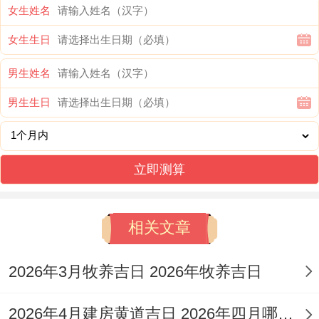
南遇四曲！北方岁破位忌动土修造，正南太
女生姓名
岁方宜静守纳吉！
女生生日
禁忌事项:嫁娶忌巳时血光，安葬忌午时冲
男生姓名
煞，动土忌辰时震怒,开市忌酉时破财，出行
男生生日
忌亥时迷途！
吉日精选与方位宜忌
立即测算
黄道日遴选需综合值神吉凶、五行生克及星
宿布局 2026年12月3日逢天德黄道，宜祭祀
相关文章
出行但忌开市动土！12月22日值月破大耗，
2026年3月牧养吉日 2026年牧养吉日
大事不宜尤忌嫁娶安葬！
2026年4月建房黄道吉日 2026年四月哪天适合建房