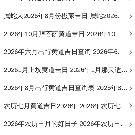
属蛇人2026年8月份搬家吉日 属蛇2026年8月搬家黄道吉日
12月29日得天德吉神护佑。宜订婚搬迁却忌
2026年10月拜菩萨黄道吉日 2026年10月吉日
剃头破土！方位在领域 ,每日胎神占位需回
避，如12月1日胎神占大门外东北、忌在此
2026年六月出行黄道吉日查询 2026年6月26日出行吉时
方位敲打钻孔！
20261月上坟黄道吉日 2026年1月那天适合上坟
从时辰吉凶更需精细甄别。12月17日丑时勾
陈黑道凶、寅时青龙吉；12月30日申时青龙
2026年8月出行黄道吉日查询表 2026年8月出生几月备孕
吉，酉时明堂安！每日财神方位同样变
农历七月黄道吉日2026年 2026年农历七月黄道吉日一览表
化;12月19日财神在西南，求财宜向此方；
12月29日财神居正东，开市纳财最利！
2026年农历三月的好日子 2026年农历三月是什么月