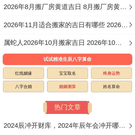
月令禁忌同民俗讲究
2026年8月搬厂房黄道吉日 8月搬厂房黄道吉日查询2026年
十二月乃年尾交接之月忌在岁破正北方位修
2026年11月适合搬家的吉日有哪些 2026年11月16日搬家入宅吉日
造动土、免
犯太岁
！月内红沙日忌出征远
行，往亡日忌上官赴任！冬至当日阳气初
属蛇人2026年10月搬家吉日 2026年10月属蛇搬家入宅吉日查询
生，忌争吵诅咒，宜静养祈福！
试试精准生辰八字算命
日常事务中安香忌午时火旺。会亲友忌酉时
红线姻缘
宝宝取名
终身运势
口舌,掘井忌卯时水枯 牧养忌未时土燥！乔
迁入宅需避冲户主生肖之日,嫁娶纳采忌男女
八字合婚
婚姻测算
姓名算命
方刑冲之时！
热门文章
在这事儿说来话长 观2026年12月黄历。吉
2024辰冲开财库，2024年辰年会冲开哪些人的财库
日良辰需精择，方位禁忌莫轻忽，唯有将日