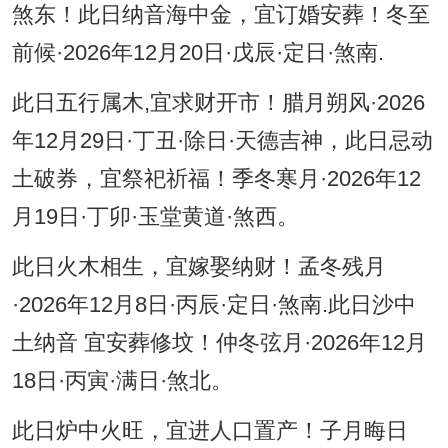
煞东！此日纳音海中金，宜订婚安葬！冬至
前候·2026年12月20日·戊辰·定日·煞南.
此日五行属木,宜求财开市！腊月朔风·2026
年12月29日·丁丑·除日·天德吉神，此日忌动
土破券，宜祭祀祈福！季冬寒月·2026年12
月19日·丁卯·玉堂黄道·煞西。
此日火木相生，宜嫁娶纳财！孟冬残月
·2026年12月8日·丙辰·定日·煞南.此日沙中
土纳音 宜安葬修坟！仲冬弦月·2026年12月
18日·丙寅·满日·煞北。
此日炉中火旺，宜进人口置产！子月晦日