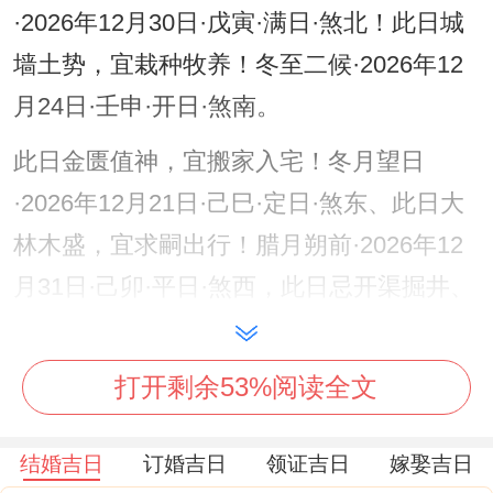
·2026年12月30日·戊寅·满日·煞北！此日城
墙土势，宜栽种牧养！冬至二候·2026年12
月24日·壬申·开日·煞南。
此日金匮值神，宜搬家入宅！冬月望日
·2026年12月21日·己巳·定日·煞东、此日大
林木盛，宜求嗣出行！腊月朔前·2026年12
月31日·己卯·平日·煞西，此日忌开渠掘井、
宜祭祀沐浴！
通过风水布局:丙午年太岁方位居正南。十二
打开剩余53%阅读全文
月三煞位临正北，月紫白飞星中宫入六白武
结婚吉日
订婚吉日
领证吉日
嫁娶吉日
曲星、正东逢一白贪狼，正南见八白左辅,西