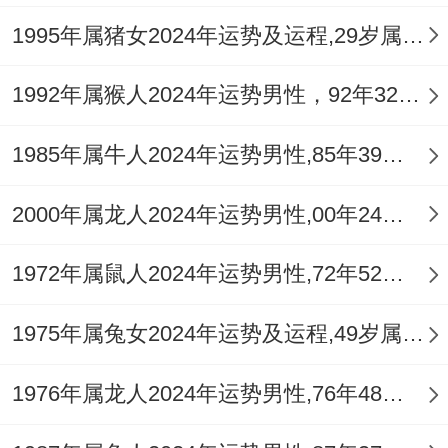
需谨慎应对。
1995年属猪女2024年运势及运程,29岁属猪人2024全年每月运势女性如何
2026年丙午马年午火为丁火之禄。官星力量
1992年属猴人2024年运势男性，92年32岁属猴男2024年每月运程怎么样
增强，对未婚者而言是良机，但生肖猴自身
不
犯太岁
，无需特别化解，唯需注意，该年
1985年属牛人2024年运势男性,85年39岁属牛男2024年每月运程怎么样
太岁在正南，岁破在正北，日常起居宜避开
此二方位，以防无形中扰动气场。
2000年属龙人2024年运势男性,00年24岁属龙男2024年每月运程怎么样
若伴侣为犯太岁生肖（如马、鼠、牛、
1972年属鼠人2024年运势男性,72年52岁属鼠男2024年每月运程怎么样
兔）。可借
祥安阁联吉锦袋
安放于家宅正南
1975年属兔女2024年运势及运程,49岁属兔人2024全年每月运势女性如何
方，以缓与太岁冲击，此物内含五行符咒，
据道家秘法配制，能降低流年煞气对姻缘的
1976年属龙人2024年运势男性,76年48岁属龙男2024年每月运程怎么样
干扰。