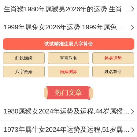
水旺者配土金固本，可提升姻缘质量，此乃
生肖猴1980年属猴男2026年的运势 生肖猴1980年今日运势
合婚之精要，非仅生肖可涵盖。
1999年属兔女2026年运势 1999年属兔女2026年全年运势
四、流年运势与姻缘契机
试试精准生辰八字算命
大运流转是推动姻缘成形的关键外力。丁丑
年生人男命顺行大运，早年火土旺地易遇正
红线姻缘
宝宝取名
终身运势
缘；女命逆行大运，金水之地感情机遇频
八字合婚
婚姻测算
姓名算命
现，当步入桃花岁运（如子，午、卯，酉
热门文章
年），单身者婚恋概率大增，但需防烂桃花
干扰，值三合流年（如蛇年，鼠年、龙
1980属猴女2024年运势及运程,44岁属猴人2024全年每月运势女性如何
年），六盒能量加持，易遇稳定伴侣；逢刑
冲之年（如虎年冲申），则感情波动明显，
1973年属牛女2024年运势及运程,51岁属牛人2024全年每月运势女性如何