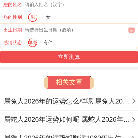
您的姓名
随大运流转，当行至水旺之运，伤官之气被
您的性别
男
女
激发，可能对现有联系 产生疏离感；而逢土
出生日期
旺之地，印星化官生身，又易因家庭责任而
感情状态
单身
有伴
深化姻缘，故此年出生的属猴人终身伴侣需
能平衡其官星与伤官冲突，借包容化解其情
立即测算
绪波动。
相关文章
三、配偶宫与合婚要素
日支为偶在八字中直接对应配偶形象。需结
属兔人2026年的运势怎么样呢 属兔人2026年运势及每月运势
合具体日柱分析，例如日柱为「壬申」者，
属蛇人2026年运势如何呢 属蛇人2026年运势及每月运势如何
壬水坐申金长生之地，配偶多聪慧善谋，但
金水相生亦主双方易陷于理想化争执；日柱
属猴人2026年的运势和财运1980年出生女 属猴的人2026年运势及运程详解