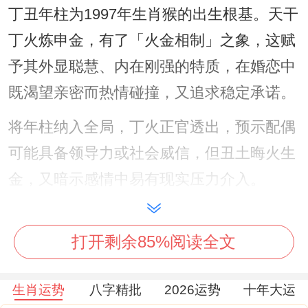
丁丑年柱为1997年生肖猴的出生根基。天干
丁火炼申金，有了「火金相制」之象，这赋
予其外显聪慧、内在刚强的特质，在婚恋中
既渴望亲密而热情碰撞，又追求稳定承诺。
将年柱纳入全局，丁火正官透出，预示配偶
可能具备领导力或社会威信，但丑土晦火生
金，又暗示感情中易有现实压力介入。
唯细致拆解，丑为金库，藏干己土、癸水、
辛金，这使情感世界复杂多元：己土正印代
打开剩余85%阅读全文
表家庭关怀，癸水伤官暗藏浪漫幻想，辛金
生肖运势
八字精批
2026运势
十年大运
劫财则提示感情竞争。