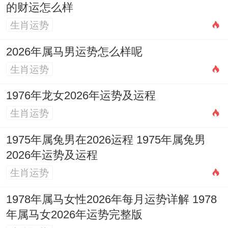
结，配婚时更需择包容性强的对象，这提示
的财运怎么样
合婚必须多范围参看不可单凭生肖定吉凶。
生肖运势
七、实际合婚例子测算
2026年属马男运势怎么样呢
生肖运势
丁丑年辛亥月出生的女性属猴者。日柱若为
「戊申」，月干辛金伤官透出，感情中追求
1976年龙女2026年运势及运程
浪漫，但时柱见「丙辰」印星，最终择偶可
生肖运势
能倾向务实类型，将其与己巳年出生的男性
1975年属兔男在2026运程 1975年属兔男
合婚：己土正官透出，能制约猴方伤官，巳
2026年运势及运程
火生辰土，增强家庭稳定感，唯巳亥相冲，
生肖运势
需协调双方长辈关系。
1978年属马女性2026年每月运势详解 1978
年属马女2026年运势完整版
再如丁丑年壬寅月出生的男性属猴者。月柱