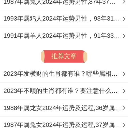
1987年属兔人2024年运势男性,87年37岁属兔男2024年每月运程怎么样
五、五行互补的生肖适配
巳申六盒为生肖猴最吉配对。蛇年出生者
1993年属鸡人2024年运势男性，93年31岁属鸡男2024年每月运程怎么样
（尤其1989年己巳、2001年辛巳）与丁丑
1991年属羊人2024年运势男性，91年33岁属羊男2024年每月运程怎么样
猴形成「火金交融」之局，巳中藏丙火，庚
金、戊土，与申中藏庚金，壬水、戊土形成
推荐文章
干支暗合，这使双方在精神与物质层面易达
默契。
2023年发横财的生肖都有谁？哪些属相财运旺盛？
以实际互动论，蛇的沉稳可平衡猴的跳脱，
2023年不顺的生肖都有谁？要注意什么呢？
而猴的灵动能点燃蛇的亲密而热情，但需防
1988年属龙女2024年运势及运程,36岁属龙人2024全年每月运势女性如何
彼此心机过重反生隔阂。
子申三合中鼠年出生者（如1996年丙子）以
1987年属兔女2024年运势及运程,37岁属兔人2024全年每月运势女性如何