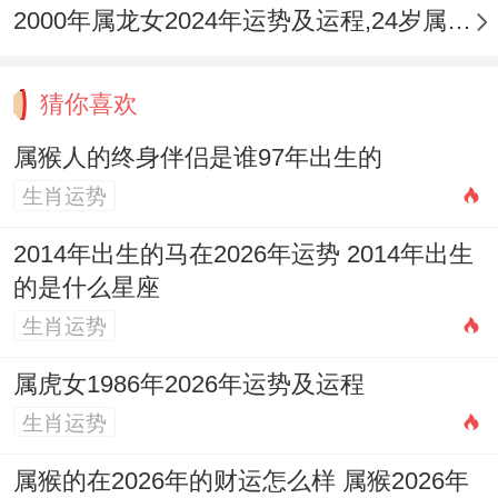
2000年属龙女2024年运势及运程,24岁属龙人2024全年每月运势女性如何
者（如1998年戊寅）与申猴形成金木交战，
寅木藏甲木、丙火、戊土，与申金藏干直接
猜你喜欢
冲克，这易造成双方价值观冲突，尤其猴方
伤官见虎方官星，可能引发权力争执，但若
属猴人的终身伴侣是谁97年出生的
生肖运势
命局中火土极旺（如猴方日主为土、虎方日
主为火），反能通关调与，不过此属特例。
2014年出生的马在2026年运势 2014年出生
的是什么星座
亥申相害亦需注意。猪年出生者（如1995年
生肖运势
乙亥）与猴形成「金水相浊」，亥中壬水伤
官易激化申中庚金戾气，初时虽吸引，久处
属虎女1986年2026年运势及运程
则多怨怼，除生肖外，命局自刑（如猴方八
生肖运势
字见「申申」自刑）者，自身情感已多纠
属猴的在2026年的财运怎么样 属猴2026年