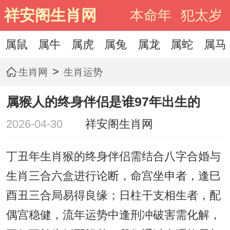
祥安阁生肖网
本命年
犯太岁
属鼠
属牛
属虎
属兔
属龙
属蛇
属马
>
生肖网
生肖运势
属猴人的终身伴侣是谁97年出生的
2026-04-30
祥安阁生肖网
丁丑年生肖猴的终身伴侣需结合八字合婚与
生肖三合六盒进行论断，命宫坐申者，逢巳
酉丑三合局易得良缘；日柱干支相生者，配
偶宫稳健，流年运势中逢刑冲破害需化解，