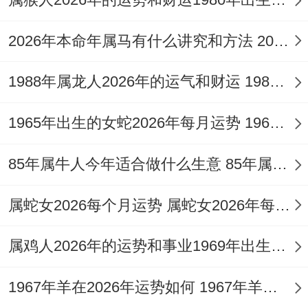
为「丙申」者，丙火克申金，配偶性格较强
势，却能助其收敛散漫。
2026年本命年属马有什么讲究和方法 2026年本命年戴什么首饰好
将配偶宫与年柱丁丑联动。丑土生申金，预
1988年属龙人2026年的运气和财运 1988年属龙人吉利的季节
示家庭对姻缘有支撑作用，但丁火官星被丑
1965年出生的女蛇2026年每月运势 1965年出生属什么
土所泄，又暗示早期感情易受长辈意见作
用。
85年属牛人今年适合做什么生意 85年属牛人适合搞养殖吗
除日柱外，十神配合至关重要：若命局中财
属蛇女2026每个月运势 属蛇女2026年每月运势及全年运势
星明透（如庚金日主见乙木），男性易得贤
内助，女性则关系物质与谐；若印星为用
属鸡人2026年的运势和事业1969年出生的女孩 属鸡人2026年全年运势运程大全
（如土旺生金），伴侣多能提供精神慰藉，
1967年羊在2026年运势如何 1967年羊在2026年的运势
通过全局五行调配，如金旺者配火木调候，