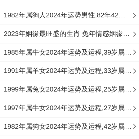
其水旺特质。可润泽猴之锐金，有了「金水
1982年属狗人2024年运势男性,82年42岁属狗男2024年每月运程怎么样
相涵」的智慧组合，利于共同事业发展，唯
水过旺时猴方易感情绪浮荡，辰申三合中龙
2023年姻缘最旺盛的生肖 兔年情感姻缘运比较旺的属相
年出生者（如2000年庚辰）土性稳固，能生
1985年属牛女2024年运势及运程,39岁属牛人2024全年每月运势女性如何
助申金，但辰为水库，若命局水泛，反成土
湿金埋之弊，午马为火，可锻金成器，但需
1991年属羊女2024年运势及运程,33岁属羊人2024全年每月运势女性如何
猴方命局土厚，否则火旺金熔；戌狗为土，
虽能生金，却与申无特殊关系，助力平平。
1999年属兔女2024年运势及运程,25岁属兔人2024全年每月运势女性如何
1997年属牛女2024年运势及运程,27岁属牛人2024全年每月运势女性如何
六、命格忌讳与婚配警示
1982年属狗女2024年运势及运程,42岁属狗人2024全年每月运势女性如何
寅申相冲是生肖猴需警惕的组合。虎年出生