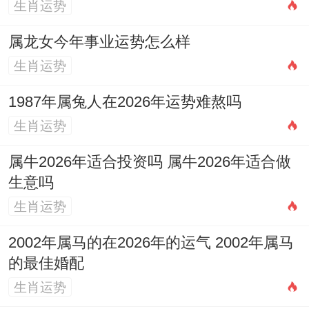
生肖运势
寅申冲，早恋易败，但日柱若为「癸酉」，
酉丑半合金局，可解部分冲力，配乙未年女
属龙女今年事业运势怎么样
性（未土生酉金），虽生肖无合，却成财官
生肖运势
相生之象，由此观之，实际合婚远比生肖配
1987年属兔人在2026年运势难熬吗
对复杂，需借双方八字全局比对十神、旺
生肖运势
衰、调候，才能断其长久。
属牛2026年适合投资吗 属牛2026年适合做
八、时空方位对姻缘的辅助
生意吗
生肖运势
九宫飞星每年流转。作用宅邸气场，2026年
一白贪狼星入中宫，此星主感情人际，属猴
2002年属马的在2026年的运气 2002年属马
者可在家居中宫位置放置
祥安阁鱼跃荷香
摆
的最佳婚配
生肖运势
件，汉白玉双鱼标记与合，荷叶聚水为财，