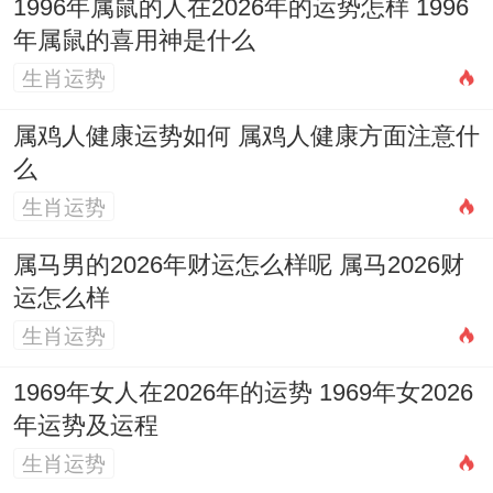
1996年属鼠的人在2026年的运势怎样 1996
年属鼠的喜用神是什么
说到底、选择一个好的入宅日子；是为了给
生肖运势
新家讨个好彩头,祈求未来的生活能够平安顺
遂,家庭合睦，虽然现在的年轻人或许不像老
属鸡人健康运势如何 属鸡人健康方面注意什
么
一辈那样严谨遵守 every single detl，但认
生肖运势
识这些传统，结合自己的实际状况，挑选一
个大家都有空、天气也好、寓意也佳的日子
属马男的2026年财运怎么样呢 属马2026财
运怎么样
搬家,无疑会让这件大喜事变得越发圆满合难
生肖运势
忘。
1969年女人在2026年的运势 1969年女2026
这份对新生活的敬畏还有美好祝愿、才是最
年运势及运程
不能少的！
生肖运势