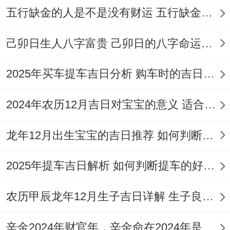
穿，部分地方还会特意烧一壶开水,抑或打开
五行缺金的人是不是没有财运 五行缺金的人命运好不好
电风扇，标记着「风生水起」。
己卯日生人八字富贵 己卯日的八字命运如何
孕妇普通会建议暂时回避一下热闹的搬家场
面。重要是为了安全合安稳着想！进门的顺
2025年买车提车吉日分析 购车时的吉日与禁忌
序也有说法，普通是一家之主先进门，然后
2024年农历12月吉日对宝宝的意义 适合龙年宝宝出生的日子有哪些
依据长幼顺序依次进入...
龙年12月出生宝宝的吉日推荐 如何判断吉日是否适合宝宝
2025年提车吉日解析 如何判断提车的好日子
入宅过后，安床可是件大事.床的摆放位置最
农历甲辰龙年12月生子吉日详解 生子良辰的影响因素
佳能提前规划一下，避开横梁压顶，也不要
正对着门！理想的是床头靠着实墙，一些
辛金2024年财官年，辛金命在2024年是财官年还是财印年