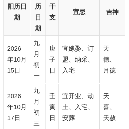
阳历日
历
干
宜忌
吉神
期
日
支
期
九
2026
庚
宜嫁娶、订
天
月
年10月
子
盟、纳采、
德、
初
15日
日
入宅
月德
一
九
2026
壬
宜开业、动
天
月
年10月
寅
土、入宅、
喜、
初
17日
日
安葬
天赦
三