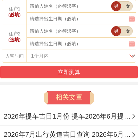
25日
日
入宅
玉堂
男
女
一
住户1
(必填)
九
2026
癸
宜开业、动
天
男
女
住户2
月
(选填)
年10月
丑
土、入宅、
德、
十
28日
日
安葬
月德
入宅时间
四
立即测算
九
2026
丙
天
月
宜搬家、入
年10月
辰
喜、
相关文章
十
宅、修造
31日
日
天赦
七
2026年提车吉日1月份 提车2026年6月提车吉日
九
天德
2026
戊
宜求财、交
2026年7月出行黄道吉日查询 2026年6月份的出行黄道吉日
月
合、