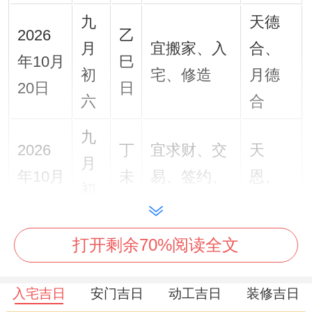
九
天德
2026
乙
月
宜搬家、入
合、
年10月
巳
初
宅、修造
月德
20日
日
六
合
九
2026
丁
宜求财、交
天
月
年10月
未
易、签约、
恩、
初
22日
日
入宅
福生
八
打开剩余70%阅读全文
九
2026
庚
宜嫁娶、订
天
月
年10月
戌
盟、纳采、
贵、
入宅吉日
安门吉日
动工吉日
装修吉日
十