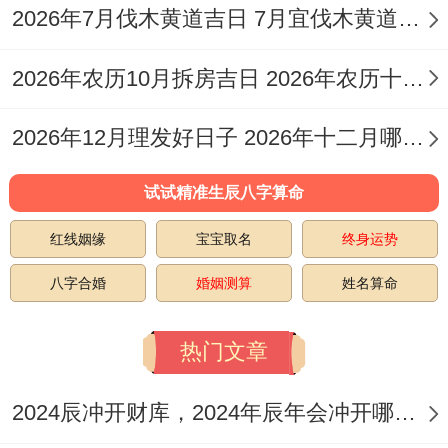
选择阳气相对旺盛的时段、比如上午的7点
2026年7月伐木黄道吉日 7月宜伐木黄道吉日查询
到11点,这个时候搬家,寓意着生活充斥阳
2026年农历10月拆房吉日 2026年农历十月哪天拆房好
光；越来越兴旺。
尽量避开子时、丑时这些深夜似乎凌晨的时
2026年12月理发好日子 2026年十二月哪天理发好
辰，那会儿阴气重，不是太理想。
试试精准生辰八字算命
入宅当天的老传统合忌讳也不少。提前认识
红线姻缘
宝宝取名
终身运势
一下 免得一不小心犯了禁忌，习性上来说入
八字合婚
婚姻测算
姓名算命
宅当天最佳说些吉祥话；别吵架，别生气,保
持开快乐心的氛围。
热门文章
搬家时新枕头、厨房的米缸跟锅碗瓢盆最佳
2024辰冲开财库，2024年辰年会冲开哪些人的财库
先带进去,寓意着把「家」搬过去了，不愁吃