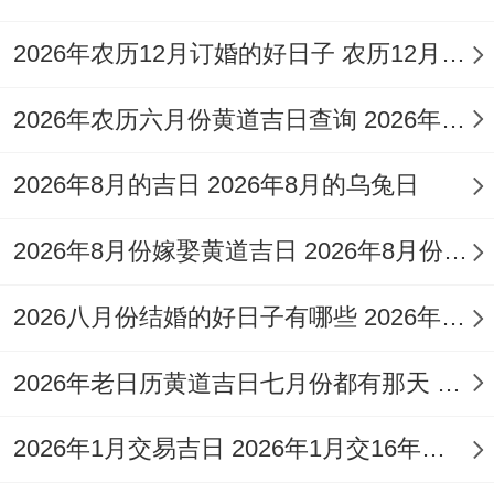
年11月
午
易、签约、
十
月德
2026年农历12月订婚的好日子 农历12月适合订婚的日子
2日
日
入宅
九
合
2026年农历六月份黄道吉日查询 2026年农历几月出生好
就这些日子都是依据传统黄历精心筛选出来
2026年8月的吉日 2026年8月的乌兔日
的;像天德，月德、天喜，天赦这些都是相当
吉利的神煞，当它们值日的时候;办事自然会
2026年8月份嫁娶黄道吉日 2026年8月份适合结婚的黄道吉日有哪些
顺利许多！不过呢，黄历上的说法是一个大
2026八月份结婚的好日子有哪些 2026年八月六号结婚
方向的参考；具体到每个人假如能结合自己
的生辰八字再仔细琢磨一下，那就更稳妥
2026年老日历黄道吉日七月份都有那天 2026年年历
了。
2026年1月交易吉日 2026年1月交16年大城金拿多退休金
除了挑日子，当天的时辰也有讲究，普通会