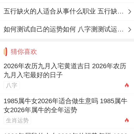
子。减少不必要的波折，假如条件允许，在
五行缺火的人适合从事什么职业 五行缺火的人适合从事的职业有哪些
新家的布置上也可以参考一下当年的风水吉
位,比如在东方摆放部分绿色植物 帮助提升
如何测试自己的运势如何 八字测测试运运程
家宅的全局运势还有活力。
猜你喜欢
看其实挑选入宅吉日。背后是咱们老祖宗传
下来的一套生活哲学...它讲究的是人与自
2026年农历九月入宅黄道吉日 2026年农历
九月入宅最好的日子
然、合时空的合谐共处，挑一个天时地利的
八字
好日子、也是给自己一个正面的的心理暗
示，告诉自己新的开始必然万事顺意，这种
1985属牛女2026年适合做生意吗 1985属牛
对美好生活的期盼同用心经营的方法，自身
女2026年属牛的全年运势
生肖运势
就会带来正能量！这些老传统能流传至今,确
实有它的道理在！