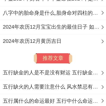
「靠山」的意思,可以让人睡得安稳；感觉踏
八字中的胎命身是什么,胎身命对四柱的影响
实，三天内最佳能在新家开火做饭.行煮点汤
圆或者甜汤，叫上亲朋好友来热闹一下！寓
2024年农历12月宝宝出生的最佳日子 如何挑选适合的吉日
意着日子团圆甜蜜；人丁兴旺，增加新家的
人气还有喜气。
2024年农历12月黄历吉日
你猜怎么着？!于属马的朋友来说2026年是
推荐文章
本命年做事或许更需要多一份细心！选择入
宅吉日时可以优先考虑与自身生肖相合的日
五行缺金的人是不是没有财运 五行缺金的人命运好不好
子，例如午日或戌日;这样帮助增强自身的运
五行缺火的人需要注意什么 风水禁忌有哪些
势、让所有都进一步顺利...
属鼠的朋友则要尽量避开与生肖相冲的日
五行属什么的命运最好 五行中什么命运势旺盛