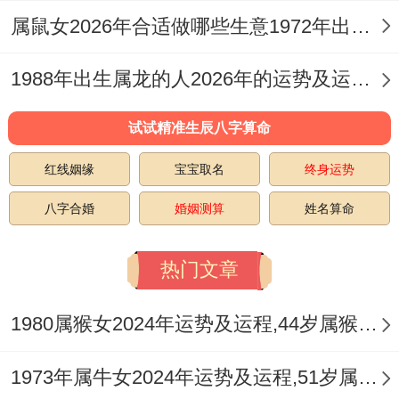
属鼠女2026年合适做哪些生意1972年出生的 属鼠女2026年的运势
感情运，2026年有波澜，以家庭关系为基，
将沟通成为重点，但矛盾易滋生，虽夫妻恩
1988年出生属龙的人2026年的运势及运程 1988年出生属蛇一生
爱，唯误解增多，随时间流逝，那包容心必
试试精准生辰八字算命
要，想关系与谐，接坦诚交流，可安排浪漫
约会，就重温旧日时光，即感情回温，这单
红线姻缘
宝宝取名
终身运势
身虎男，而桃花运来临，不急于确定，除详
八字合婚
婚姻测算
姓名算命
细认识，两缘分到来，通自然发展，从朋友
热门文章
做起，正培养感情，作真诚相待，其爱情美
满，他说避免冷战处理，充主动化解，据双
1980属猴女2024年运势及运程,44岁属猴人2024全年每月运势女性如何
方需求，或佩戴祥安阁九艳利贵手链，就增
强人缘魅力，即促进感情融洽。
1973年属牛女2024年运势及运程,51岁属牛人2024全年每月运势女性如何