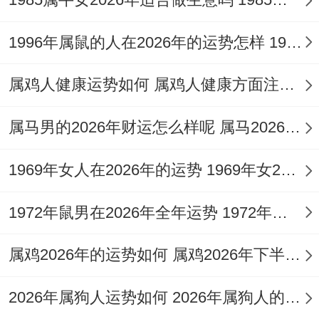
明显，想保持活力，接规律作息，可加强体
1996年属鼠的人在2026年的运势怎样 1996年属鼠的喜用神是什么
育锻炼，就饮食均衡清淡，即提升免疫力，
此乃关键之年尽防微杜渐。
属鸡人健康运势如何 属鸡人健康方面注意什么
这情绪管理重要，而减压放松，不忽视心
属马男的2026年财运怎么样呢 属马2026财运怎么样
理，除寻求倾诉，两定期体检，通及早发
现，从日常习性改，正养生之路，作健康第
1969年女人在2026年的运势 1969年女2026年运势及运程
一，其疾病远离，他说突发状况可能，充准
1972年鼠男在2026年全年运势 1972年鼠男在2026年整体运势如何
备急救，据医生建议，或佩戴
祥安阁阳火得
意
吊坠，值黑曜石材质，当化解病符，起护
属鸡2026年的运势如何 属鸡2026年下半年运势如何
身平安效果。
2026年属狗人运势如何 2026年属狗人的全年运势及运程
感情婚姻