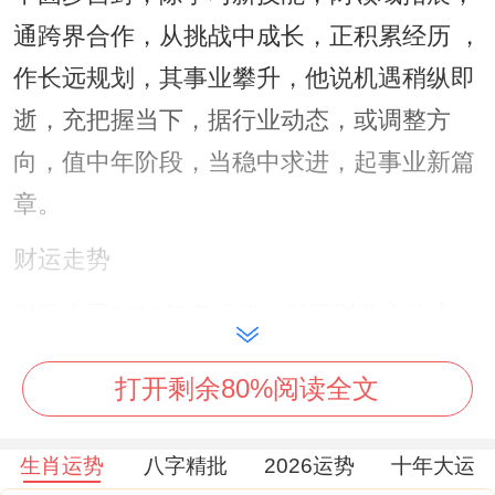
通跨界合作，从挑战中成长，正积累经历 ，
作长远规划，其事业攀升，他说机遇稍纵即
逝，充把握当下，据行业动态，或调整方
向，值中年阶段，当稳中求进，起事业新篇
章。
财运走势
财运方面2026年有起伏。以正财收入为主，
将工资增长可见，但开支同时加大，虽投资
打开剩余80%阅读全文
渠道多，唯风险并存，随经济波动，那理财
需谨慎，想积累财富，接合理预算，可控制
生肖运势
八字精批
2026运势
十年大运
消费欲望，就避免冲动购物，即守住财库，