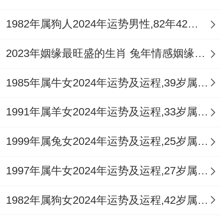
险为宜，从长远角度看正慢慢积累。
1982年属狗人2024年运势男性,82年42岁属狗男2024年每月运程怎么样
作财富管理，其资产增值，她说副业机遇
2023年姻缘最旺盛的生肖 兔年情感姻缘运比较旺的属相
有，充利用业余时间，据个人技能，或赚取
外快，佩戴
祥安阁鳌笔点睛
吊坠，能助运招
1985年属牛女2024年运势及运程,39岁属牛人2024全年每月运势女性如何
财，就化解破财隐患，即让财运亨通。
1991年属羊女2024年运势及运程,33岁属羊人2024全年每月运势女性如何
健康状况
健康运，2022年总体良好，以预防保健为
1999年属兔女2024年运势及运程,25岁属兔人2024全年每月运势女性如何
主，将注意饮食均衡，但压力存在明显，虽
1997年属牛女2024年运势及运程,27岁属牛人2024全年每月运势女性如何
无大疾病，唯情绪波动大，随生活节奏快，
那放松时间少，想维持健康，接休闲活动，
1982年属狗女2024年运势及运程,42岁属狗人2024全年每月运势女性如何
可练习瑜伽冥想，就保证充足睡眠，即身心