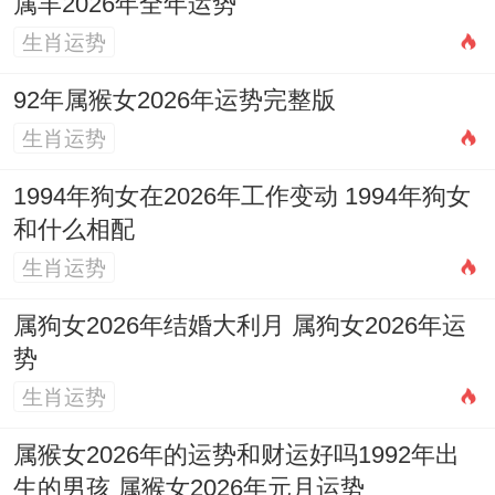
属羊2026年全年运势
四、2026年吉祥物与方位摆件综合运用
生肖运势
吉祥物选择，以运势需求为准，将犯太岁专
92年属猴女2026年运势完整版
用先论，但生肖通用亦有效，虽属虎男狗
生肖运势
女，唯其他生肖参考，随流年变化，那摆放
1994年狗女在2026年工作变动 1994年狗女
方位关键，想全面化解，接九宫飞星布局，
和什么相配
可西北病符位，就放置祥安阁雄狮护宅，即
生肖运势
化解病气侵扰。
属狗女2026年结婚大利月 属狗女2026年运
此乃黄色石雕刻，尽护家宅安康，这正西方
势
是非位，而摆放
祥安阁龟蛇延寿
，不招惹口
生肖运势
舌，除黑色石镇守，两正东方财位，通聚宝
属猴女2026年的运势和财运好吗1992年出
皆财旺财，从白菜金蟾寓意，正财运滚滚，
生的男孩 属猴女2026年元月运势