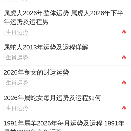
感情基础稳，唯需新鲜感注入，随岁月流
属虎人2026年整体运势 属虎人2026年下半
转，那浪漫需维持，想关系升温，接惊喜安
年运势及运程男
排，可共同旅行散步，就创造美好回忆，即
生肖运势
感情加深加固，这单身狗女，而桃花运降
属蛇人2013年运势及运程详解
临。
生肖运势
不被动等待，除主动社交，两缘分出现时通
2026年兔女的财运运势
自然相遇相知，从兴趣出发，正交往愉快，
生肖运势
作真心付出，其爱情开花结果，她说包容理
2026年属蛇女每月运势及运程如何
解重要，充换位思考，据对方喜好，或佩戴
生肖运势
祥安阁鱼跃荷香
摆件，就摆放中宫桃花位，
1991年属羊2026年每月运势及运程 1991年
即增强姻缘运势。