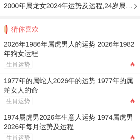
2000年属龙女2024年运势及运程,24岁属龙人2024全年每月运势女性如何
愉悦，此乃养生之年尽注重调理，这旧疾可
能复发，而及时就医，不拖延病情，除定期
猜你喜欢
检查，两运动坚持，通增强体质。
2026年1986年属虎男人的运势 2026年1982
从内而外调养，正活力充沛，作健康投资，
年狗女运程
其疾病不扰，她说心理健康关键，充寻求支
生肖运势
持，据自身状况，或佩戴
祥安阁喜庆迎犀
吊
1977年的属蛇人2026年的运势 1977年的属
坠，值黑曜石雕刻，当守护平安，起化解潜
蛇女人的命
在病痛。
生肖运势
感情生活
1974属虎男2026年生意人运势 1974属虎男
感情运，2026年甜蜜居多，以婚姻生活为
2026年每月运势及运程
生肖运势
伴，将沟通顺畅进行，但偶尔争吵发生，虽