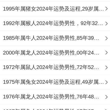
三、1982年壬戌狗女2026年运程细致解读
1995年属猪女2024年运势及运程,29岁属猪人2024全年每月运势女性如何
事业前景
1992年属猴人2024年运势男性，92年32岁属猴男2024年每月运程怎么样
属狗女人2026年事业运。以平稳发展为特
1985年属牛人2024年运势男性,85年39岁属牛男2024年每月运程怎么样
征，将工作按部就班，但突破瓶颈难，虽勤
奋努力，唯晋升速度缓，随环境变化，那适
2000年属龙人2024年运势男性,00年24岁属龙男2024年每月运程怎么样
应技能 考验，想提升地位，接技能进修，可
参加培训课程，就积累更多经历 ，即等待时
1972年属鼠人2024年运势男性,72年52岁属鼠男2024年每月运程怎么样
机到来，这职场人际与，而同事协作顺。
1975年属兔女2024年运势及运程,49岁属兔人2024全年每月运势女性如何
不卷入是非，除谨言慎行，两任务完成好，
1976年属龙人2024年运势男性,76年48岁属龙男2024年每月运程怎么样
通上级认可，从细节处着手，正展现专业
性，作踏实肯干，其事业稳固，她说创新思