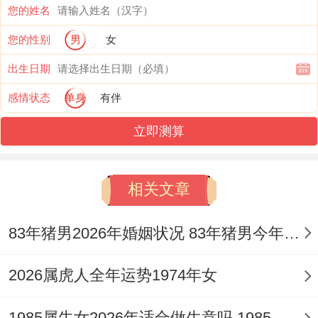
您的姓名
这偏财机遇少，而莫贪图横财，不轻信他人
您的性别
男
女
除核实信息，两副业寻找，通增加收入，从
出生日期
稳健投资入手，正保值增值。
感情状态
单身
有伴
作资产配置，其财务安全，他说理财工具辅
立即测算
助，充分散风险，据市场变化，或选择守
财，佩戴
祥安阁聚宝皆财
，能旺财守财，就
相关文章
增强财运磁场，即让钱生钱。
健康状态
83年猪男2026年婚姻状况 83年猪男今年婚姻感情如何
健康运，2026年需留意，以身体预警信号，
2026属虎人全年运势1974年女
将疲劳感加重，但无大病纠缠，虽体质尚
可，唯小恙频发，随年龄增长，那体能下降
1985属牛女2026年适合做生意吗 1985属牛女2026年属牛的全年运势