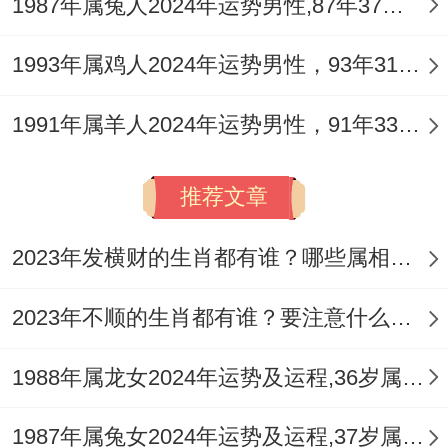
1987年属兔人2024年运势男性,87年37岁属兔男2024年每月运程怎么样
维重要，充尝试新方法，据公司战略，或调
整岗位，值中年时期，当平衡家庭，起事业
1993年属鸡人2024年运势男性，93年31岁属鸡男2024年每月运程怎么样
新台阶。
1991年属羊人2024年运势男性，91年33岁属羊男2024年每月运程怎么样
财运分析
推荐文章
财运上2026年稳健，以正财收入稳定，将工
资奖金可期，但消费欲望强，虽储蓄习性
2023年发横财的生肖都有谁？哪些属相财运旺盛？
好，唯意外支出多，随家庭开销增，那预算
控制紧，想财务宽松，接节俭生活，可避免
2023年不顺的生肖都有谁？要注意什么呢？
奢侈浪费，就规划大额开支，即保持现金
1988年属龙女2024年运势及运程,36岁属龙人2024全年每月运势女性如何
流，这投资需谨慎，而高风险避免，不盲目
跟风，除调研清楚，两理财产品选，通低风
1987年属兔女2024年运势及运程,37岁属兔人2024全年每月运势女性如何