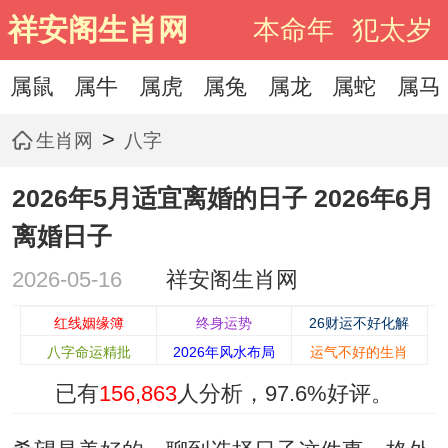
祥安阁生肖网
本命年
犯太岁
属鼠
属牛
属虎
属兔
属龙
属蛇
属马
>
生肖网
八字
2026年5月适宜离婚的日子 2026年6月
离婚日子
2026-05-16
祥安阁生肖网
红线姻缘簿
终身运势
26财运不好化解
八字命运精批
2026年风水布局
运气不好的生肖
已有
156,863
人分析，
97.6%
好评。