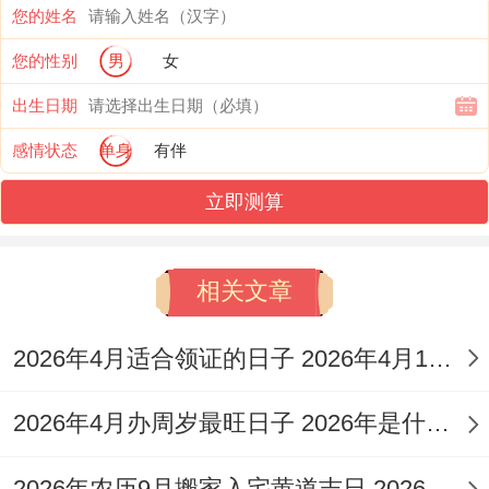
期
同、交易、安
您的姓名
月18
初
命
吉
一
门、买车等
日
二
日
您的性别
男
女
出生日期
2026
四
黄
星
结婚、订婚、
感情状态
单身
有伴
年5
月
青
道
期
理发、开工、
月20
初
龙
吉
立即测算
三
交易、出行等
日
四
日
相关文章
2026
四
黄
星
结婚、订婚、
年5
月
金
道
2026年4月适合领证的日子 2026年4月16日结婚领证吉日
期
开业、乔迁、
月24
初
匮
吉
日
交易、安葬等
2026年4月办周岁最旺日子 2026年是什么周年
日
八
日
2026
四
黄
2026年农历9月搬家入宅黄道吉日 2026年农历9月26适合搬家吗