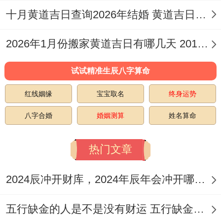
十月黄道吉日查询2026年结婚 黄道吉日2026年10月结婚
有平与。
像5月4日、11日、18日、24日跟27日这些
2026年1月份搬家黄道吉日有哪几天 2016年1月搬家黄道吉日
日子，也都是五月里不错的选择 各有侧重，
试试精准生辰八字算命
可能依据个人的实际状况同偏好来定。
红线姻缘
宝宝取名
终身运势
2026年6月离婚日子
八字合婚
婚姻测算
姓名算命
进入2026年6月天气逐渐炎热 同样也有几个
日子被标记为适宜**离婚.选择一个合适的时
热门文章
机，说不定可以让这个过程少部分情绪上的
2024辰冲开财库，2024年辰年会冲开哪些人的财库
焦灼，多一份冷静与决断。
五行缺金的人是不是没有财运 五行缺金的人命运好不好