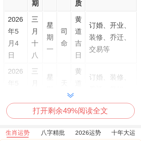
期
质
2026
三
黄
星
订婚、开业、
年5
月
司
道
期
装修、乔迁、
月4
十
命
吉
一
交易等
日
八
日
2026
三
黄
星
订婚、装修、
年5
月
天
道
期
乔迁、祭祀、
月11
廿
德
吉
一
纳采等
日
五
日
打开剩余49%阅读全文
2026
四
黄
星
乔迁、签合
生肖运势
八字精批
2026运势
十年大运
年5
月
司
道