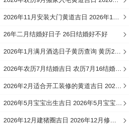
星
订婚、乔迁、
年5
月
玉
道
期
签约、祭祀、
2026年11月安装大门黄道吉日 2026年11月适合安装大门
月27
十
堂
吉
三
纳采、安门等
日
一
日
26年二月结婚好日子 26日结婚好不好
值得注意的是5月20日虽然被明确标注为
2026年1月满月酒选日子黄历查询 黄历2026年1月满月酒黄道吉日查询
「青龙」黄道吉日,且「宜」的事项中里面有
2026年农历7月结婚吉日 农历7月16结婚好不好
了离婚 但同一天的「忌」项中也包含了「乔
迁、入宅」等事项。
2026年2月适合开工装修的黄道吉日 2026年2月装修开工吉日
在这提醒咱们，黄历的宜忌是综合的,一天...
2026年5月宝宝出生吉日 2026年5月宝宝名字
内可能既适宜做某些事、又不适宜做另部分
事...再选择时除了关注「离婚」行不行被列
2026年12月建猪圈吉日 2026年12月修猪圈吉日
入宜项;也可以综合参考当天的整体气场有没