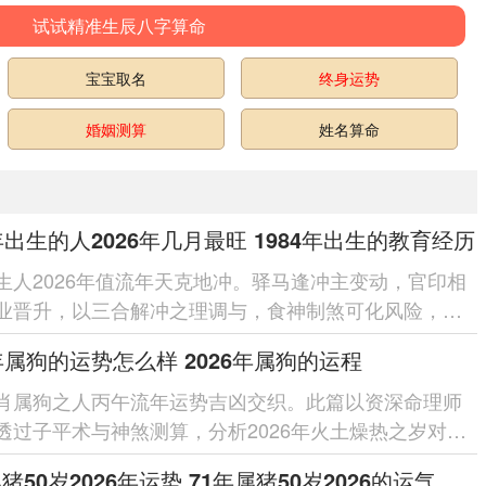
试试精准生辰八字算命
宝宝取名
终身运势
婚姻测算
姓名算命
4年出生的人2026年几月最旺 1984年出生的教育经历
生人2026年值流年天克地冲。驿马逢冲主变动，官印相
业晋升，以三合解冲之理调与，食神制煞可化风险，结
流转，春季木火通明气运最盛...
6年属狗的运势怎么样 2026年属狗的运程
肖属狗之人丙午流年运势吉凶交织。此篇以资深命理师
透过子平术与神煞测算，分析2026年火土燥热之岁对戌
之深层作用，文中将依循...
猪50岁2026年运势 71年属猪50岁2026的运气