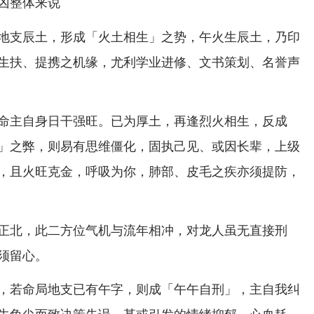
凶整体来说
地支辰土，形成「火土相生」之势，午火生辰土，乃印
生扶、提携之机缘，尤利学业进修、文书策划、名誉声
命主自身日干强旺。已为厚土，再逢烈火相生，反成
」之弊，则易有思维僵化，固执己见、或因长辈，上级
，且火旺克金，呼吸为你，肺部、皮毛之疾亦须提防，
正北，此二方位气机与流年相冲，对龙人虽无直接刑
须留心。
，若命局地支已有午字，则成「午午自刑」，主自我纠
牛角尖而致决策失误，甚或引发的情绪抑郁、心血耗