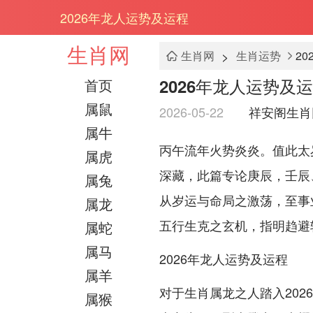
2026年龙人运势及运程
生肖网
>
生肖网
生肖运势
2
2026年龙人运势及
首页
属鼠
2026-05-22
祥安阁生肖
属牛
丙午流年火势炎炎。值此太
属虎
深藏，此篇专论庚辰，壬辰
属兔
从岁运与命局之激荡，至事
属龙
五行生克之玄机，指明趋避
属蛇
属马
2026年龙人运势及运程
属羊
对于生肖属龙之人踏入20
属猴