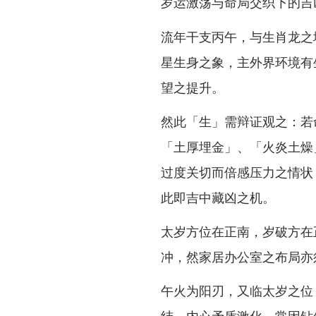
岁运激荡与命局交织下的吉
流年干支丙午，与生肖龙之
星生身之象，主外界环境有
望之提升。
然此「生」需辩证观之：若
「土厚埋金」、「火炎土燥
过度关切而倍感压力之情状
此即吉中藏凶之机。
太岁方位在正南，岁破方在
冲，然家居办公室之布局亦
午火为阳刃，又临太岁之位
结、内心矛盾激化，常因钻