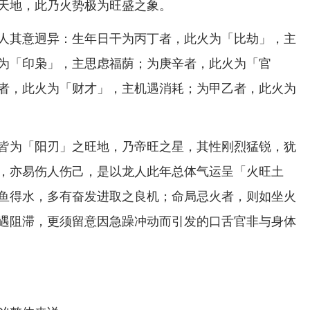
天地，此乃火势极为旺盛之象。
人其意迥异：生年日干为丙丁者，此火为「比劫」，主
为「印枭」，主思虑福荫；为庚辛者，此火为「官
者，此火为「财才」，主机遇消耗；为甲乙者，此火为
皆为「阳刃」之旺地，乃帝旺之星，其性刚烈猛锐，犹
，亦易伤人伤己，是以龙人此年总体气运呈「火旺土
鱼得水，多有奋发进取之良机；命局忌火者，则如坐火
遇阻滞，更须留意因急躁冲动而引发的口舌官非与身体