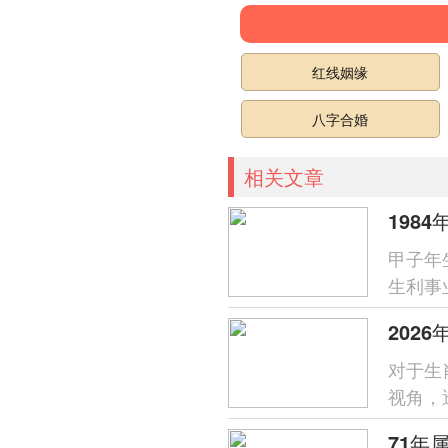
红线姻缘
八字合婚
相关文章
198
甲子年
生利事
合大运
202
对于生
视角，
狗运程
71年属