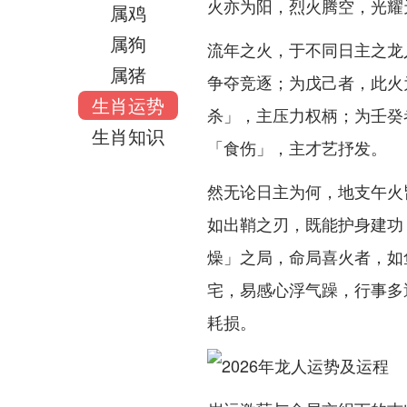
火亦为阳，烈火腾空，光耀
属鸡
属狗
流年之火，于不同日主之龙
属猪
争夺竞逐；为戊己者，此火
生肖运势
杀」，主压力权柄；为壬癸
生肖知识
「食伤」，主才艺抒发。
然无论日主为何，地支午火
如出鞘之刃，既能护身建功
燥」之局，命局喜火者，如
宅，易感心浮气躁，行事多
耗损。