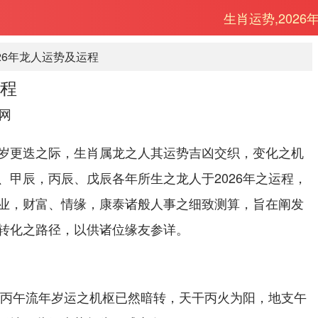
生肖运势,2026
026年龙人运势及运程
运程
网
岁更迭之际，生肖属龙之人其运势吉凶交织，变化之机
、甲辰，丙辰、戊辰各年所生之龙人于2026年之运程，
业，财富、情缘，康泰诸般人事之细致测算，旨在阐发
转化之路径，以供诸位缘友参详。
26丙午流年岁运之机枢已然暗转，天干丙火为阳，地支午