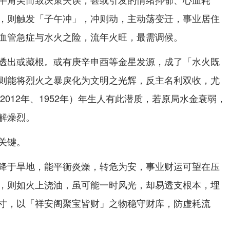
，则触发「子午冲」，冲则动，主动荡变迁，事业居住
血管急症与水火之险，流年火旺，最需调候。
透出或藏根。或有庚辛申酉等金星发源，成了「水火既
则能将烈火之暴戾化为文明之光辉，反主名利双收，尤
2012年、1952年）年生人有此潜质，若原局水金衰弱，
解燥烈。
关键。
降于旱地，能平衡炎燥，转危为安，事业财运可望在压
，则如火上浇油，虽可能一时风光，却易透支根本，埋
寸，以「祥安阁聚宝皆财」之物稳守财库，防虚耗流