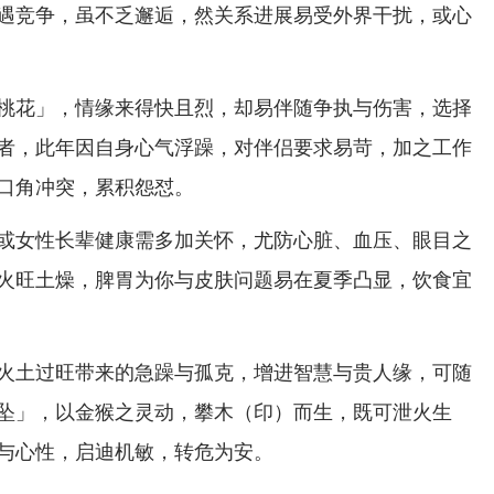
遇竞争，虽不乏邂逅，然关系进展易受外界干扰，或心
桃花」，情缘来得快且烈，却易伴随争执与伤害，选择
者，此年因自身心气浮躁，对伴侣要求易苛，加之工作
口角冲突，累积怨怼。
或女性长辈健康需多加关怀，尤防心脏、血压、眼目之
火旺土燥，脾胃为你与皮肤问题易在夏季凸显，饮食宜
火土过旺带来的急躁与孤克，增进智慧与贵人缘，可随
坠」，以金猴之灵动，攀木（印）而生，既可泄火生
与心性，启迪机敏，转危为安。