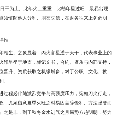
人若日干为土。此年火土重重，比劫印星过旺，最易出现
资须慎防他人分利、朋友失信，在财务往来上务必明
详推
印相生」之象显着，丙火官星透于天干，代表事业上的
火印星坐于地支，标记文书，合约、资质与内部支持，
位晋升、资质获取之机缘增多，对于公职，文化、教
利。
进过程必伴随激烈竞争与高强度压力，宛如刀尖行走，
驭，尤须留意夏季火旺之时易因言辞锋利、方法强硬而
」之是非，到了秋冬金水进气之月局势方趋明朗，努力