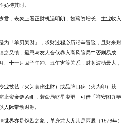
不妨待其时。
岁君，表象上看正财机遇明朗，如薪资增长、主业收入
是为「羊刃架财」，求财过程必历艰辛冒险，且财来财
慎之又慎，最忌与友人合伙卷入高风险局中否则易成
月、十一月因子午冲、丑午害等关系，财务波动最大，
专业技艺（火为食伤生财）或品牌口碑（火为印）获
防止资金链紧绷，若命局财星虚弱，可借「祥安阁九艳
以人际带动财源。
情世界亦是炽烈之象，单身龙人尤其是丙辰（1976年）