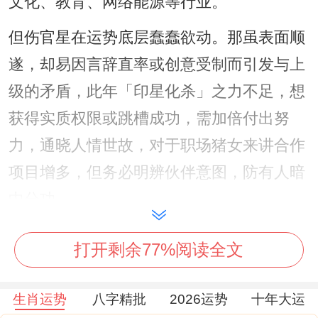
文化、教育、网络能源等行业。
但伤官星在运势底层蠢蠢欲动。那虽表面顺
遂，却易因言辞直率或创意受制而引发与上
级的矛盾，此年「印星化杀」之力不足，想
获得实质权限或跳槽成功，需加倍付出努
力，通晓人情世故，对于职场猪女来讲合作
项目增多，但务必明辨伙伴意图，防有人暗
中分功。
属猪人2026年财运运势
打开剩余77%阅读全文
正财星临门，主薪金，主业收入稳定，且有
渐进增长之机，丙火照耀，那从事与火相关
生肖运势
八字精批
2026运势
十年大运