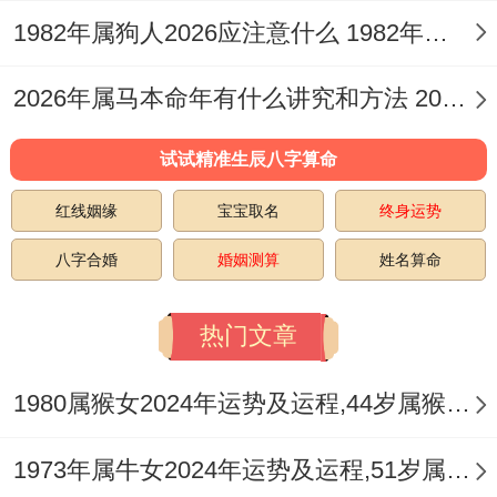
属猪人2026年平安健康运势
1982年属狗人2026应注意什么 1982年属狗人什么性格
健康宫受火炎土燥之气作用。需特别注意心
2026年属马本命年有什么讲究和方法 2026年属马本命年戴什么饰品好
脏、血液循环为你以及眼睛在领域 的养护，
水火激荡，那情绪易焦躁失眠，引发内分泌
试试精准生辰八字算命
失调或皮肤过敏，此年「病符」星飞临西北
红线姻缘
宝宝取名
终身运势
方，尽尽量少在此方位久卧久坐，出行时亦
八字合婚
婚姻测算
姓名算命
要防范意外磕碰，尤其夏季火旺之时，维持
规律作息，参与舒缓运动如瑜伽、游泳，可
热门文章
有助平衡身心能量，化解潜伏的健康危机。
1980属猴女2024年运势及运程,44岁属猴人2024全年每月运势女性如何
属猪人2026年开运锦囊
1973年属牛女2024年运势及运程,51岁属牛人2024全年每月运势女性如何
运势调理需从五行补益与风水调与双管齐