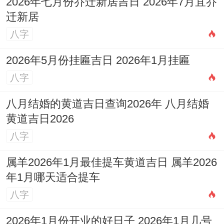
2026年七月份乔迁新居吉日 2026年7月宜乔
迁新居
五月（甲午月）：伏吟流年运势反复。工作
八字
压力倍增，易与同事起冲突，健康是重中之
2026年5月份挂匾吉日 2026年1月挂匾
重，务必防范心血管不适，感情易生口角，
八字
需冷静处理。
八月结婚的黄道吉日查询2026年 八月结婚
六月（乙未月）：亥卯未三合木局，贵人运
黄道吉日2026
提升，困境中得人相助。财运回暖，前期投
八字
入可见回报。单身者桃花机缘增多。
属羊2026年1月最佳提车黄道吉日 属羊2026
七月（丙申月）：申亥相害，谋事多阻，易
年1月哪天适合提车
犯小人。财务文件需仔细核对，防欺诈。感
八字
情上避免翻旧账，多展望未来。
2026年1月份开业的好日子 2026年1月几号