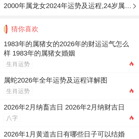
势强劲，精力充沛，易在竞赛中获奖，但火
2000年属龙女2024年运势及运程,24岁属龙人2024全年每月运势女性如何
过旺则心浮气躁，家长需引导其专注力，健
康防上火发炎。
猜你喜欢
2019年己亥猪人：己土官星透出。孩子表现
1983年的属猪女的2026年的财运运气怎么
样 1983年的属猪女婚姻
出较强的组织力与些许固执，成长环境宜保
生肖运势
持清凉安静，避免夏季过度户外暴晒，注重
饮食均衡。
属蛇2026年全年运势及运程详解图
生肖运势
属猪人2026年月份运势逐月详解
2026年2月纳畜吉日 2026年2月纳财吉日
正月（庚寅月）：财星透出，寅亥合木，开
八字
局有利合作求财，但人际应酬开支大。感情
在领域 沟通顺畅，适合家庭聚会。
2026年1月黄道吉日有哪些日子可以结婚