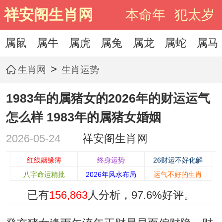
祥安阁生肖网
本命年
犯太岁
属鼠
属牛
属虎
属兔
属龙
属蛇
属马
>
生肖网
生肖运势
1983年的属猪女的2026年的财运运气
怎么样 1983年的属猪女婚姻
2026-05-24
祥安阁生肖网
红线姻缘簿
终身运势
26财运不好化解
八字命运精批
2026年风水布局
运气不好的生肖
已有
156,863
人分析，
97.6%
好评。