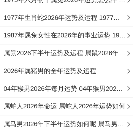
属猪人2026年感情姻缘运势
夫妻宫逢「岁合」，情感关系将面临考验与
1977年生肖蛇2026年运势及运程 1977年生肖蛇五行缺什么
整合，对于已婚的83年猪女，午亥暗合易引
1987年属兔女性在2026年的事业运势 1987年属兔女的命运怎么样
动外界勾引或旧情牵扯，虽不必须造成破
裂，但会滋生猜忌与不信任，需加强沟通，
属鼠2026下半年运势及运程 属鼠2026年整体运势
多安排家庭共同活动，单身者桃花机缘不
2026年属猪男的全年运势及运程
少，唯多属露水情缘，难迅速稳定，且易陷
入复杂多角关系。
04年猴男2026年每月运势 04年猴男2026年运势
感情中「孤辰」星暗伏，这将强化自立疏离
属蛇人2026年命运 属蛇人2026年运势如何
的心态，有时反而错过良缘。改善之路在于
主动营造温馨氛围，借人缘助力牵线搭桥。
属马男2026年下半年运势如何呢 属马男人2026年下半年运势及运程