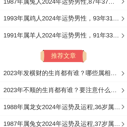
1987年属兔人2024年运势男性,87年37岁属兔男2024年每月运程怎么样
据九宫飞星布局，在东北文昌位安放
祥安阁
登榜扬名
摆件，能助旺思维清晰与事业进
1993年属鸡人2024年运势男性，93年31岁属鸡男2024年每月运程怎么样
阶，对谋求发展者大有裨益。
1991年属羊人2024年运势男性，91年33岁属羊男2024年每月运程怎么样
不同年份属猪人2026年运程逐年详解
1971年辛亥猪人：辛亥金猪遇丙午火。成
推荐文章
「火炼真金」之势，事业上挑战与机遇并
2023年发横财的生肖都有谁？哪些属相财运旺盛？
存，可能面临转型压力，但凭以往资历可化
解危机，财运稳健，适合实物资产配置，感
2023年不顺的生肖都有谁？要注意什么呢？
情在领域 较为平顺，唯注意子女教育问题引
发的争执。
1988年属龙女2024年运势及运程,36岁属龙人2024全年每月运势女性如何
1983年癸亥猪人：此为论述核心。癸水坐
1987年属兔女2024年运势及运程,37岁属兔人2024全年每月运势女性如何