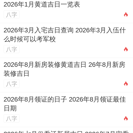
2026年1月黄道吉日一览表
二月（辛卯月）：食神当令，才华得以展
八字
现，工作中有创新点子。偏财运势上升，可
2026年3月入宅吉日查询 2026年3月入伍什
小试投资，但勿贪多。健康留意肝胆。
么时候可以考军校
三月（壬辰月）：比肩夺财之势明显，容易
八字
有朋友借钱或合作破财之事。事业上竞争白
2026年8月新房装修黄道吉日 26年8月新房
热化，保持低调。感情防外界闲言干扰。
装修吉日
四月（癸巳月）：水火冲激，驿马星动，可
八字
能有出差或岗位变动。财运起伏大，不利重
2026年8月领证的日子 2026年8月领证最佳
大决策。出行注意安全。
日期
八字