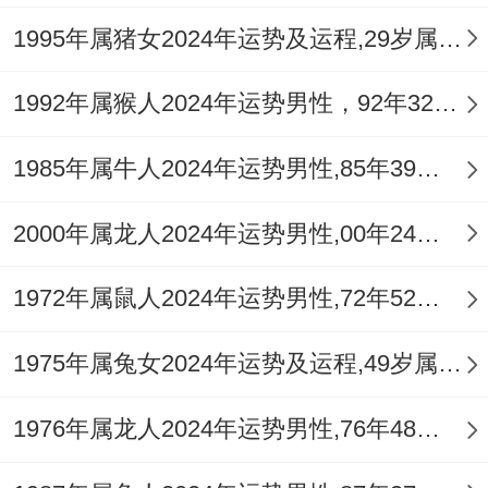
下。
1995年属猪女2024年运势及运程,29岁属猪人2024全年每月运势女性如何
佩戴专属护身吊坠至关关键。
祥安阁蟾来献
1992年属猴人2024年运势男性，92年32岁属猴男2024年每月运程怎么样
瑞
吊坠由黑曜石精雕而成，其三足金蟾口衔
钱币坐于宝葫芦与元宝之上黑曜石自身有强
1985年属牛人2024年运势男性,85年39岁属牛男2024年每月运程怎么样
力辟邪之效，金蟾乃传统招财灵物，葫芦标
2000年属龙人2024年运势男性,00年24岁属龙男2024年每月运程怎么样
记福禄安康，对于癸亥猪女来讲此坠能化解
流年暗藏的劫财煞气，同时稳固财运与健康
1972年属鼠人2024年运势男性,72年52岁属鼠男2024年每月运程怎么样
根基，尤宜随身佩戴。
1975年属兔女2024年运势及运程,49岁属兔人2024全年每月运势女性如何
可辅以祥安阁九艳利贵手链增强人缘与感情
运势，其设计蕴含九色气韵，能柔化命局中
1976年属龙人2024年运势男性,76年48岁属龙男2024年每月运程怎么样
的争执之气，促进夫妻与谐与贵人相助，依