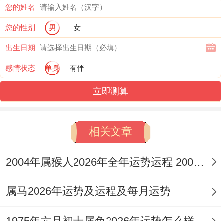
行业如餐饮，美容、传媒者，财运更为明
您的姓名
显，偏财宫受「劫财」星压制，投资，投机
您的性别
男
女
之事需格外谨慎，股市，基金等市场易出现
出生日期
先扬后抑的格局，不可贪心冒进，此年财库
感情状态
单身
有伴
有「漏缝」之嫌，伴随机遇而来的，常有意
立即测算
外的社交支出或家庭耗财，需精打细算。
为稳固财源，避免钱财虚耗，可借助
祥安阁
相关文章
聚宝皆财
摆件安放于家中或办公室正东方
位，其以「白菜」谐音「百财」，结合金
2004年属猴人2026年全年运势运程 2004年属猴人2026年运势及运程
蟾、聚宝盆等元素，能凝聚财气，守固正偏
属马2026年运势及运程及每月运势
财库。
1975年六月初十属兔2026年运势怎么样 1975年六月初六是几月几号