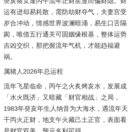
癸亥猪女逢丙午流年正财星显而偏财隐。财
运有进却易耗散，需防劫财夺气，夫妻宫受
岁合冲动，情感世界波澜暗涌，易生口舌隔
阂，唯借五行通关可固姻缘根基，整体运势
吉凶交织，那把握流年气机，才能趋福避
祸。
属猪人2026年总运程
流年飞星临命，丙午之火炙烤亥水，发展成
「水火既济」又暗藏「财官相战」之局，
1983年癸亥年生人纳音为大海水，遇流年天
干丙火正财，地支午火藏己土正官，表面看
是财官双美，预示名利可得。