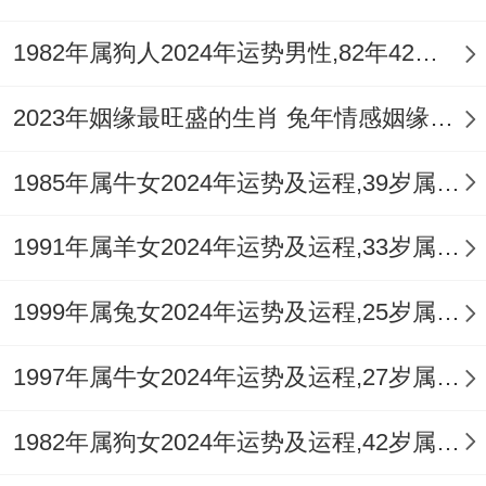
亥，比劫帮身，自身技能 不俗，流年丙火正
1982年属狗人2024年运势男性,82年42岁属狗男2024年每月运程怎么样
财合身，工作上有明显收益，但亥中甲木伤
官与午中己土官命理克，提防因过于追求自
2023年姻缘最旺盛的生肖 兔年情感姻缘运比较旺的属相
由而与制度冲突，婚姻宫动，夫妻需共同面
对外部环境变化，培养信任。
1985年属牛女2024年运势及运程,39岁属牛人2024全年每月运势女性如何
1995年乙亥猪人：乙木得亥水生扶。思维活
1991年属羊女2024年运势及运程,33岁属羊人2024全年每月运势女性如何
跃，创意频现，丙午流年食神生财，利于学
1999年属兔女2024年运势及运程,25岁属兔人2024全年每月运势女性如何
习新技能或开拓副业，财运有意外惊喜，感
情上机遇多但选择难，容易有短暂恋情，健
1997年属牛女2024年运势及运程,27岁属牛人2024全年每月运势女性如何
康注意脾胃调理。
1982年属狗女2024年运势及运程,42岁属狗人2024全年每月运势女性如何
2007年丁亥猪人：丁火遇午为禄堂。学业运