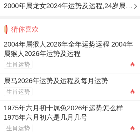
2000年属龙女2024年运势及运程,24岁属龙人2024全年每月运势女性如何
可在办公或学习区域的东北方（文昌位）摆
放
祥安阁登榜扬名
摆件，借「文昌塔」同
猜你喜欢
「麒麟」之力，催旺学业事业运势，令思维
2004年属猴人2026年全年运势运程 2004年
清晰，考运顺遂，修心为上：「七杀」同
属猴人2026年运势及运程
「偏印」并临之年精神内耗严重，当培养
生肖运势
「食神」心态，马上通过艺术、美食、公益
属马2026年运势及运程及每月运势
等能带来纯粹快乐的对象释放压力，将克身
生肖运势
的「七杀」转化为生财的「食神」，此为最
1975年六月初十属兔2026年运势怎么样
高明的趋吉避凶之路。
1975年六月初六是几月几号
不同年份属猴人2026年运程逐年详解
生肖运势