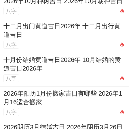
2026年10月种树吉日 2026年10月栽种吉日
剧，感情与财务波动更大。
八字
再观1980年庚申猴（石榴木）。其「庚金」
十二月出门黄道吉日2026年 十二月出行黄
道吉日
日主见丙午为「七杀」坐「正官」，官杀混
八字
杂，事业上抉择与压力更重，但「庚金」劈
「甲木」亦可取财，机遇暗藏险中，可见不
十月份结婚黄道吉日2026年 10月结婚的黄
同年份属猴人虽同逢丙午，但因自身日主五
道吉日2026年
八字
行不同，吉凶焦点迥异。
2026年阳历1月份搬家吉日有哪些 2026年1
2004年属猴人2026年月份运势逐月详解
月16适合搬家
正月丙寅：寅申相冲，驿马星动。开局即
八字
变，容易有出行、搬迁或计划变更之事，谨
2026阴历3月结婚吉日 2026年阴历3月26日