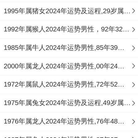
社交圈之事产生分歧。
1995年属猪女2024年运势及运程,29岁属猪人2024全年每月运势女性如何
恋爱中或已婚者，此年需投入更多精力经营
关系，加强沟通，避免因工作压力或固执己
1992年属猴人2024年运势男性，92年32岁属猴男2024年每月运程怎么样
见而冷落对方，感情之事，此年宜动不宜
1985年属牛人2024年运势男性,85年39岁属牛男2024年每月运程怎么样
静，主动表达与经营远胜于被动等待，但抉
择时需清醒理智，莫被一时亲密而热情冲昏
2000年属龙人2024年运势男性,00年24岁属龙男2024年每月运程怎么样
头脑。
1972年属鼠人2024年运势男性,72年52岁属鼠男2024年每月运程怎么样
2004年属猴人2026年平安健康运势
1975年属兔女2024年运势及运程,49岁属兔人2024全年每月运势女性如何
寅申相冲，暗伏隐患，申金对应筋骨，呼吸
为你，受流年旺火克制，又暗冲生肖虎（寅
1976年属龙人2024年运势男性,76年48岁属龙男2024年每月运程怎么样
木）所代表的方位与意象，需格外注意交通