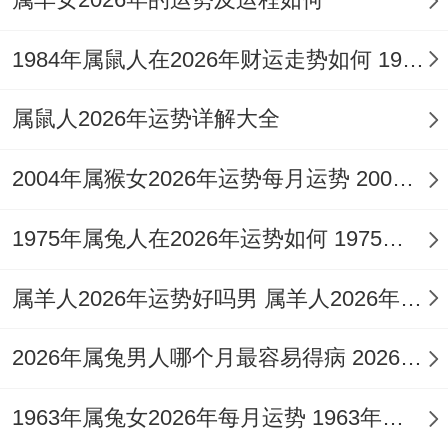
（比肩）与巨大压力（七杀），正财收入
（如工资、固定收入）虽有机遇增长，但获
1984年属鼠人在2026年财运走势如何 1984年属鼠人五行命运
取异常辛苦，易因同事、朋友之事破耗或产
属鼠人2026年运势详解大全
生借贷纠纷。
2004年属猴女2026年运势每月运势 2004年属猴女与谁相克相配
财星藏于太岁，不显于外，故不宜进行高风
险投资或盲目创业，所有求财行为应以主业
1975年属兔人在2026年运势如何 1975年属兔人一生婚姻怎么样
深耕为本，此年偏财运亦有，但多与「伤
官」代表的才华、技术变现有关，属于劳心
属羊人2026年运势好吗男 属羊人2026年全年运势及运程
费力所得，绝非横财，通观全局，财务上宜
2026年属兔男人哪个月最容易得病 2026年属兔男全年每月运程
采取保守步骤，着重积累与规划，避免与人
有大的金钱往来，佩戴
祥安阁聚宝皆财
饰
1963年属兔女2026年每月运势 1963年属兔女2026年一月份运气
物，可助稳固财库，凝聚正偏财气。