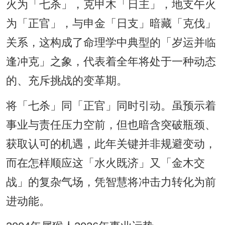
火为「七杀」，克甲木「日主」，地支午火
为「正官」，与申金「日支」暗藏「克伐」
关系，这构成了命理学中典型的「岁运并临
逢冲克」之象，代表着全年将处于一种动态
的、充斥挑战的变革期。
将「七杀」同「正官」同时引动。虽预示着
事业与责任压力空前，但也暗含突破瓶颈、
获取认可的机遇，此年关键并非规避变动，
而在怎样顺应这「水火既济」又「金木交
战」的复杂气场，凭智慧将冲击力转化为前
进动能。