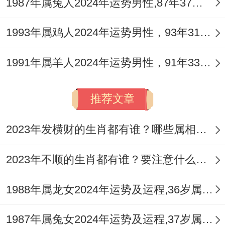
1987年属兔人2024年运势男性,87年37岁属兔男2024年每月运程怎么样
安全，利器损伤，以及颈椎，腰椎、牙齿在
领域、的问题，金木交战，木主肝胆，神经
1993年属鸡人2024年运势男性，93年31岁属鸡男2024年每月运程怎么样
为你，火旺耗木，则需防范因压力过大造成
的失眠，焦虑、肝胆上火等症。
1991年属羊人2024年运势男性，91年33岁属羊男2024年每月运程怎么样
此年精力消耗巨大。易感疲乏，切勿熬夜透
推荐文章
支，规律作息与适度运动是化解「官杀」克
身的最佳良药，进行激烈运动或驾驶车辆时
2023年发横财的生肖都有谁？哪些属相财运旺盛？
务必集中精神，为护佑全年安康，化解命局
2023年不顺的生肖都有谁？要注意什么呢？
冲克带来的隐性风险，可佩戴以黑曜石雕刻
的
祥安阁象运泰顺
吊坠。
1988年属龙女2024年运势及运程,36岁属龙人2024全年每月运势女性如何
黑曜石素有吸纳负能、护身挡煞之效。其
1987年属兔女2024年运势及运程,37岁属兔人2024全年每月运势女性如何