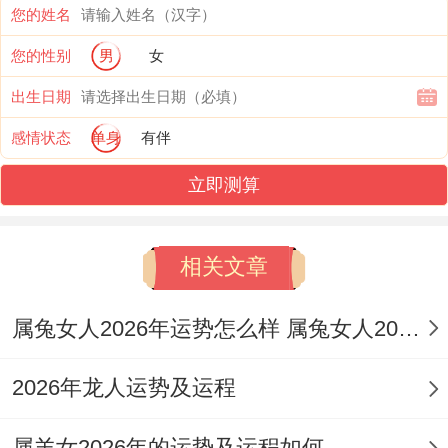
您的姓名
您的性别
男
女
接此运势，切不可固执己见，宜主动寻求变
出生日期
化，将「偏印」的钻研精神与「官杀」的事
感情状态
单身
有伴
业压力结合，踏出舒适区学习新技能，才能
立即测算
在变动中锚定方向，借「食神生财」的后续
运势，将所学转化为实际价值。
相关文章
2004年属猴人2026年财运运势
属兔女人2026年运势怎么样 属兔女人2026年的运势及运程详解
比肩透出，财星受制，流年天干丙火为「七
杀」，坐下午火中藏有「丁火伤官」同「己
2026年龙人运势及运程
土正财」，这代表着求财过程伴随激烈竞争
属羊女2026年的运势及运程如何