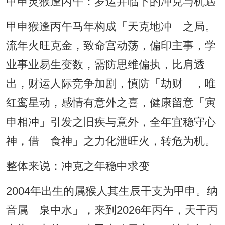
甲申灵猴逢丙午：岁运并临下的冲克与机遇
甲申猴逢丙午马年构成「天克地冲」之局。
流年火旺克金，致命宫动荡，偏印主事，学
业事业易生变数，需防思维偏执，比肩透
出，财运人际竞争加剧，慎防「劫财」，唯
红鸾星动，感情有意外之喜，健康留意「寅
申相冲」引发之旧疾与意外，全年宜稳守心
神，借「食神」之力化泄旺火，转危为机。
整体来说：冲克之年稳中求变
2004年出生的属猴人其生辰干支为甲申。纳
音属「泉中水」，来到2026年丙午，天干丙