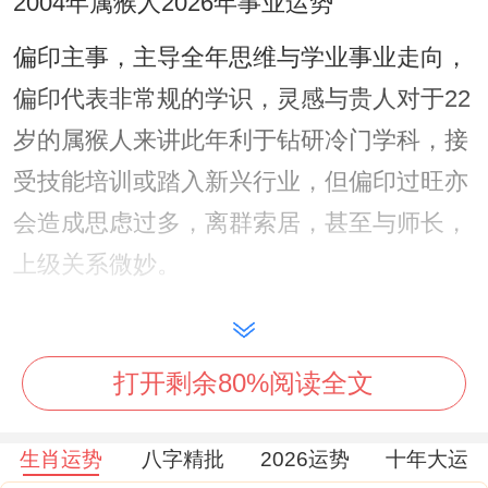
2004年属猴人2026年事业运势
偏印主事，主导全年思维与学业事业走向，
偏印代表非常规的学识，灵感与贵人对于22
岁的属猴人来讲此年利于钻研冷门学科，接
受技能培训或踏入新兴行业，但偏印过旺亦
会造成思虑过多，离群索居，甚至与师长，
上级关系微妙。
禄神逢冲，申金中的「庚金」为甲木之
「禄」，代表个人的根基、稳定收益与工作
打开剩余80%阅读全文
岗位，受午火克制，容易有岗位变动、工作
环境调整、或求学地点变迁之事，内心安全
生肖运势
八字精批
2026运势
十年大运
感备受考验。