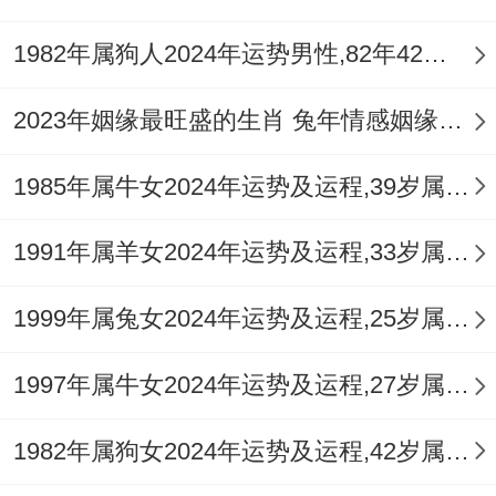
「象运泰顺」的造型，取宝象稳如泰山、葫
芦化煞纳福之意，能助属猴人在动荡的流年
1982年属狗人2024年运势男性,82年42岁属狗男2024年每月运程怎么样
中稳住身心根基，提升健康运势。
2023年姻缘最旺盛的生肖 兔年情感姻缘运比较旺的属相
2004年属猴人2026年开运锦囊
1985年属牛女2024年运势及运程,39岁属牛人2024全年每月运势女性如何
流年之势，重在疏导与转化，调与五行：命
局火旺克金，宜多利用白色，金色、蓝色，
1991年属羊女2024年运势及运程,33岁属羊人2024全年每月运势女性如何
黑色系物品，从事与水，金相关的休闲活
1999年属兔女2024年运势及运程,25岁属兔人2024全年每月运势女性如何
动，如游泳，学习金属工艺，以金生水来调
候命局，把握方位：2026年太岁在正南
1997年属牛女2024年运势及运程,27岁属牛人2024全年每月运势女性如何
（午），岁破在正北（子），日常坐卧宜避
开此两方位，尤其床头，办公桌朝向更需注
1982年属狗女2024年运势及运程,42岁属狗人2024全年每月运势女性如何
意。