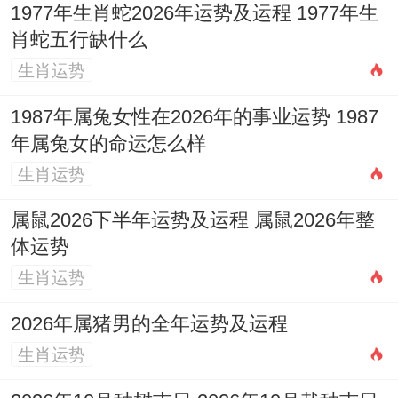
（此处重要详解2004年其他年份简略提及以
1977年生肖蛇2026年运势及运程 1977年生
作对比）
肖蛇五行缺什么
生肖运势
2004年甲申猴（虚岁23）：「泉中水」命。
此年命主「甲木」受「丙火」泄秀又受「午
1987年属兔女性在2026年的事业运势 1987
年属兔女的命运怎么样
火」烤灼，是挑战与成长并存之年，具体运
生肖运势
势如前文各板块所述，核心在于应对「金木
不宁」同「火炎土燥」带来的身心冲击。
属鼠2026下半年运势及运程 属鼠2026年整
体运势
其甲木日主，自坐申金七杀，本就心高胆
生肖运势
大，流年火旺，更是野心勃勃，但需防眼高
2026年属猪男的全年运势及运程
手低，而对比1992年壬申猴（剑锋金），其
生肖运势
「壬水」日主见丙午为「偏财」坐「正
财」，求财机遇大增，但「水火冲克」更