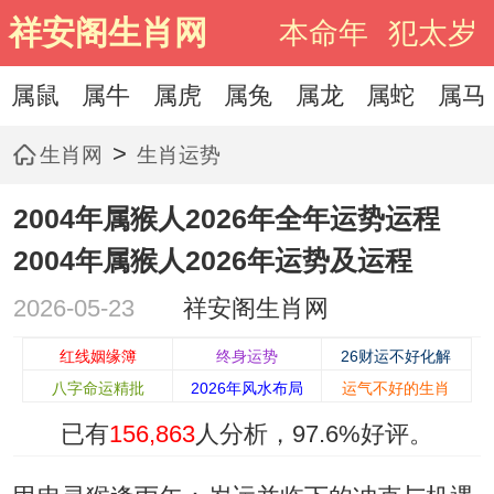
祥安阁生肖网
本命年
犯太岁
属鼠
属牛
属虎
属兔
属龙
属蛇
属马
>
生肖网
生肖运势
2004年属猴人2026年全年运势运程
2004年属猴人2026年运势及运程
2026-05-23
祥安阁生肖网
红线姻缘簿
终身运势
26财运不好化解
八字命运精批
2026年风水布局
运气不好的生肖
已有
156,863
人分析，
97.6%
好评。