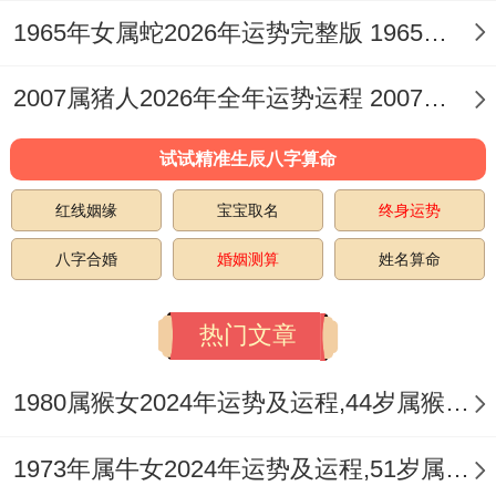
1965年女属蛇2026年运势完整版 1965年女属蛇人2026年运势及运程
2004年属猴人2026年感情姻缘运势
2007属猪人2026年全年运势运程 2007属猪人2026最旺的颜色
红鸾星动，情缘开启，对于22岁的属猴人
2026年感情世界将变得多样而复杂，七杀带
试试精准生辰八字算命
桃花，容易遇到令自己心动、颇具个性或带
红线姻缘
宝宝取名
终身运势
来紧迫感的对象，感情来得快且充斥亲密而
八字合婚
婚姻测算
姓名算命
热情，但关系可能不够稳定，容易有争吵或
来自外界的压力。
热门文章
单身者虽有众多机缘。但需辨别烂桃花，尤
1980属猴女2024年运势及运程,44岁属猴人2024全年每月运势女性如何
其警惕卷入多角关系，比肩争合，代表着在
感情中可能存在竞争者，或与伴侣因朋友、
1973年属牛女2024年运势及运程,51岁属牛人2024全年每月运势女性如何