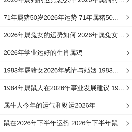
属兔女人2026年情感人际与健康运势：自刑
71年属猪50岁2026年运势 71年属猪50岁2026的运气
之下的内在调伏
。
2026年属兔女的运势如何 2026年属兔女全年运势
在情感与人际的范围「破太岁」同「自刑」
的隐患尤为突出，卯木生午火，本是付出、
2026年学业运好的生肖属鸡
关爱之象，但「相破」代表着这种付出容易
不得其法，反生怨怼。
1983年属猪女2026年感情与婚姻 1983年属猪女一生的运气
单身者本年易遇到热情似火却难以持久的缘
1984年属鼠人在2026年事业发展建议 1984年属鼠人正月二四卯时出生
分。夏季桃花虽旺，但多是镜花水月对方或
属牛人今年的运气和财运2026年
许更享受含糊的过程而非稳定的关系，受到
「劫财」星作用，甚至需防卷入三角关系之
鼠在2026年下半年运势 2026年下半年鼠运势
中。