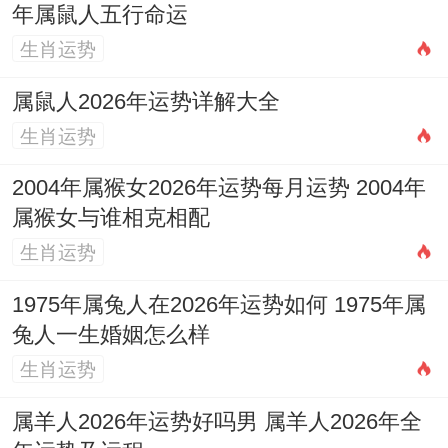
未）
保，
年属鼠人五行命运
财
生肖运势
劫
属鼠人2026年运势详解大全
七月
财
事业上有竞争亦有转机，
生肖运势
（丙
坐
但过程辛苦，需以实力说
申）
正
话，
2004年属猴女2026年运势每月运势 2004年
属猴女与谁相克相配
官
生肖运势
食
八月
冲克月令，变动难免，但
1975年属兔人在2026年运势如何 1975年属
神
（丁
以才智应对挑战，反能脱
兔人一生婚姻怎么样
制
生肖运势
酉）
颖而出，
杀
属羊人2026年运势好吗男 属羊人2026年全
正