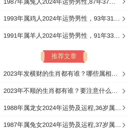
1987年属兔人2024年运势男性,87年37岁属兔男2024年每月运程怎么样
平安之上选。
1993年属鸡人2024年运势男性，93年31岁属鸡男2024年每月运程怎么样
属兔女人2026年各月运势提点与总览
1991年属羊人2024年运势男性，91年33岁属羊男2024年每月运程怎么样
流月运势如同乐曲的章节。在丙午年的主旋
律下，各有其独特的节奏与强弱变化，以下
推荐文章
便为属兔女性勾勒出每月运势的轮廓，以便
提前知悉，从容应对。
2023年发横财的生肖都有谁？哪些属相财运旺盛？
农历
干
2023年不顺的生肖都有谁？要注意什么呢？
运势要点
月份
支
1988年属龙女2024年运势及运程,36岁属龙人2024全年每月运势女性如何
劫
正月
财
新春开局，竞争已现端
1987年属兔女2024年运势及运程,37岁属兔人2024全年每月运势女性如何