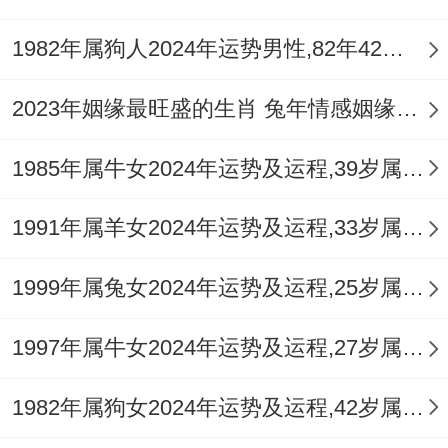
（庚
坐
倪，不宜重大决策，防财
1982年属狗人2024年运势男性,82年42岁属狗男2024年每月运程怎么样
寅）
羊
物损失，
刃
2023年姻缘最旺盛的生肖 兔年情感姻缘运比较旺的属相
七
二月
压力倍增，事业挑战与身
1985年属牛女2024年运势及运程,39岁属牛人2024全年每月运势女性如何
杀
（辛
体小恙同来，需坚韧心
伏
1991年属羊女2024年运势及运程,33岁属羊人2024全年每月运势女性如何
卯）
志，
吟
1999年属兔女2024年运势及运程,25岁属兔人2024全年每月运势女性如何
正
三月
贵人运显，思绪清明，利
1997年属牛女2024年运势及运程,27岁属牛人2024全年每月运势女性如何
印
（壬
于学习、规划，运势稍有
护
辰）
缓与，
1982年属狗女2024年运势及运程,42岁属狗人2024全年每月运势女性如何
身