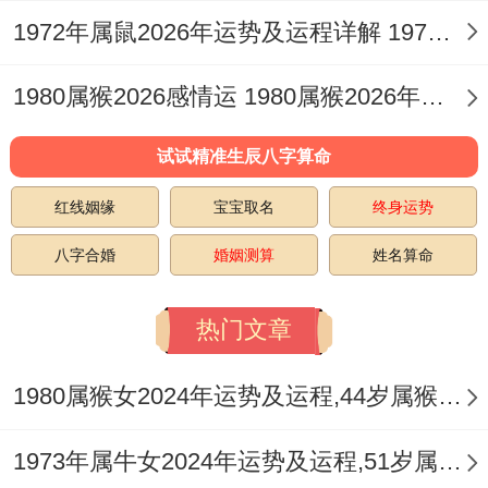
1972年属鼠2026年运势及运程详解 1972年属鼠2026年的运势及运程
1980属猴2026感情运 1980属猴2026年感情运势
已婚恋者，「卯午破」直接冲击情感交流，
你的一片好心、悉心安排，可能被伴侣误解
试试精准生辰八字算命
为挑剔或施加压力，小摩擦不断积累，尤其
红线姻缘
宝宝取名
终身运势
在农历五月、十一月（丙子、子午冲），矛
八字合婚
婚姻测算
姓名算命
盾易被激发，要...及时觉察到沟通中的味，
避免翻旧账，方可保感情城池不失。
热门文章
人际关系层面，食神虽可社交，但劫财却令
1980属猴女2024年运势及运程,44岁属猴人2024全年每月运势女性如何
交友须带三分疏离，老朋友或许因利益而生
隙，新朋友则需时间检验其真心，健康方面
1973年属牛女2024年运势及运程,51岁属牛人2024全年每月运势女性如何
丙午烈火焚烧，最是耗泄肝木（卯）之气，