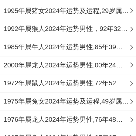
属兔女性需格外关注肝胆为你、眼睛疲劳、
1995年属猪女2024年运势及运程,29岁属猪人2024全年每月运势女性如何
内分泌失调以及情绪焦虑问题。
1992年属猴人2024年运势男性，92年32岁属猴男2024年每月运程怎么样
火旺土燥亦伤及津液。皮肤干燥，失眠、心
1985年属牛人2024年运势男性,85年39岁属牛男2024年每月运程怎么样
火亢盛造成的口腔溃疡等问题会接连出现，
对...来讲养生之路在于「润」同「静」，多
2000年属龙人2024年运势男性,00年24岁属龙男2024年每月运程怎么样
食白色，黑色食物以润燥，培养如瑜伽，太
1972年属鼠人2024年运势男性,72年52岁属鼠男2024年每月运程怎么样
极、书法等静心之爱好。
若总感心神不宁，寝食难安，即可佩戴「
祥
1975年属兔女2024年运势及运程,49岁属兔人2024全年每月运势女性如何
安阁犬来显达
吊坠」，此黑曜石材质的吊
1976年属龙人2024年运势男性,76年48岁属龙男2024年每月运程怎么样
坠，以戌狗合卯兔，化解破太岁之戾气，借
土性泄火生金，带来安宁与守护，是为护身