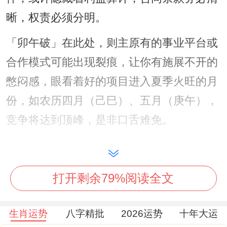
晰，权责必须分明。
「卯午破」在此处，则主原有的事业平台或
合作模式可能出现裂痕，让你有施展不开的
憋闷感，眼看着好的项目进入夏季火旺的月
份，如农历四月（己巳）、五月（庚午），
竞争将达到顶峰，是非口舌难免。
对属兔女性来讲若想化解此局。需谨记「藏
锋守拙」四字，重要成果不急于宣扬，核心
打开剩余79%阅读全文
创意须加以保护，即可于办公室正南方位
（2026年太岁方）安放化解太岁：
祥安阁联
生肖运势
八字精批
2026运势
十年大运
吉锦袋
，以土气泄火生金，稳固气场，转化