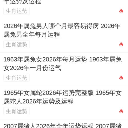
年运势及运程
九月
财运转佳，辛苦得财，感
财
生肖运势
（戊
情亦趋稳定，是踏实收获
合
戌）
的月份，
2026年属兔男人哪个月最容易得病 2026年
身
属兔男全年每月运程
生肖运势
偏
十月
印
得长辈关爱，利于休养、
1963年属兔女2026年每月运势 1963年属兔
（己
坐
学习，但思绪多，易陷空
女2026年一月份运气
亥）
正
想，
生肖运势
印
1965年女属蛇2026年运势完整版 1965年女
属蛇人2026年运势及运程
正
十一
生肖运势
官
子午冲，卯子刑，动荡非
月
冲
常，远行注意安全，谨防
2007属猪人2026年全年运势运程 2007属猪