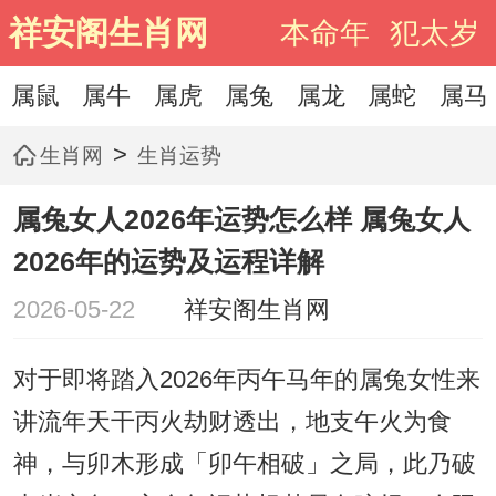
祥安阁生肖网
本命年
犯太岁
属鼠
属牛
属虎
属兔
属龙
属蛇
属马
>
生肖网
生肖运势
属兔女人2026年运势怎么样 属兔女人
2026年的运势及运程详解
2026-05-22
祥安阁生肖网
对于即将踏入2026年丙午马年的属兔女性来
讲流年天干丙火劫财透出，地支午火为食
神，与卯木形成「卯午相破」之局，此乃破