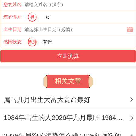
您的姓名
竞争压力为助力。
您的性别
男
女
至于财运，火旺生土（财库）则利，火旺熔
出生日期
金（财星）则损，关键在于你命局中「金」
感情状态
单身
有伴
的状态。
立即测算
对于身强喜火的属兔人本年投资眼光独到。
确有意外收获之机；然对于多数身弱的命
相关文章
主，「劫财夺财」 之势明显，切忌投机，与
人合伙更需明晰账目，最忌在酒桌饭局上因
属马几月出生大富大贵命最好
一时意气而承诺借贷或担保，进入秋冬金水
1984年出生的人2026年几月最旺 1984年出生的教育经历
旺的月份，如农历七月（壬申）、八月（癸
酉），财运方有回稳上扬之机。
2026年属狗的运势怎么样 2026年属狗的运程