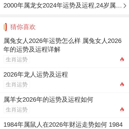
2000年属龙女2024年运势及运程,24岁属龙人2024全年每月运势女性如何
偏
四月
财来财去，看似有机遇，
财
（癸
实则暗藏陷阱，投资务必
猜你喜欢
透
巳）
谨慎，
出
属兔女人2026年运势怎么样 属兔女人2026
年的运势及运程详解
伤
生肖运势
五月
本年最低谷，口舌是非剧
官
（甲
增，感情事业均易冲突，
2026年龙人运势及运程
见
午）
宜静不宜动，
生肖运势
官
属羊女2026年的运势及运程如何
比
六月
合作破财之象显著，账目
生肖运势
肩
（乙
务必清晰，莫为他人作
1984年属鼠人在2026年财运走势如何 1984
夺