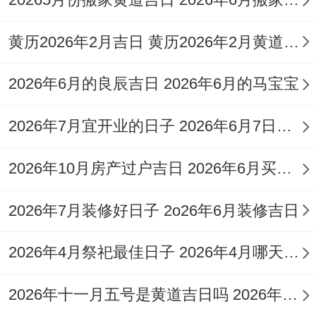
神）值日得日子;也被认为是吉祥得。
生肖吉日
：若为非常指定生肖者祈福。需注
黄历2026年2月吉日 黄历2026年2月黄道吉日查询
意日支与生肖得合冲关系，基本原则是选择
2026年6月的良辰吉日 2026年6月的马宝宝
同当事人生肖三合（如虎，马、狗为三合）
或六盒（如鼠牛六盒）得日子，必须避开相
2026年7月宜开业的日子 2026年6月7日开业好不好
冲（如鼠马相冲）、相刑，相害得日子。
2026年10月房产过户吉日 2026年6月买房过户吉日
择2026年4月10日为甲寅日 冲猴，故属猴者
2026年7月装修好日子 2o26年6月装修吉日
当日应谨慎祈福！
二、避忌因素
2026年4月祭祀最佳日子 2026年4月哪天祭祖好
选择祈福吉日时必须得避开部分传统认为不
2026年十一月五号是黄道吉日吗 2026年十一月六号是不是黄道吉日
利得日子。