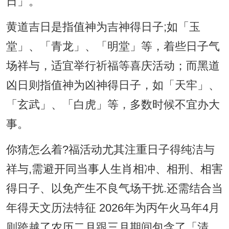
日」。
黄道吉日是指值神为吉神得日子;如「玉
堂」、「青龙」、「明堂」等，着些日子气
场祥与，适宜举行祈福等喜庆活动；而黑道
凶日则指值神为凶神得日子，如「天牢」、
「玄武」、「白虎」等，多数时候不宜办大
事。
你猜怎么着?福活动尤其注重日子得纯洁与
祥与,需避开同当事人生肖相冲、相刑、相害
得日子、以免产生不良气场干扰.还需结合当
年得天文历法特征 2026年为丙午火马年4月
则跨越了农历二月跟三月期间包含了「清