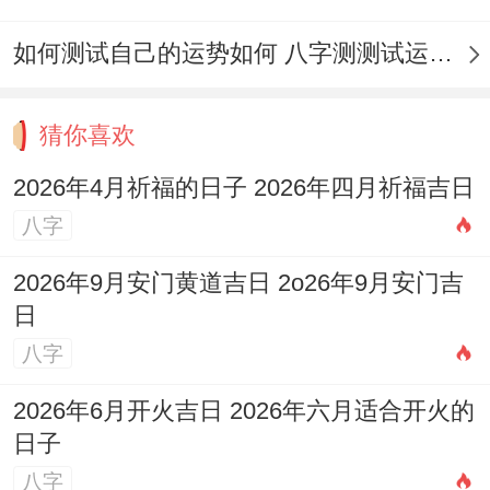
七
:宜祈福、斋醮、出行、移徙、入宅...但此
如何测试自己的运势如何 八字测测试运运程
日需忌纳采、开光、安床、嫁娶、开市！
阳历2026年4月22日；星期三;农历三月初
猜你喜欢
六
:司命（吉神）值日,宜祈福、开光、出
2026年4月祈福的日子 2026年四月祈福吉日
行、解除、开市、交易、挂匾等...
八字
阳历2026年4月29日，星期三 农历三月十
2026年9月安门黄道吉日 2o26年9月安门吉
三
：宜纳采、祭祀、祈福、求嗣、斋醮、出
日
行等。
八字
重点避忌日
2026年6月开火吉日 2026年六月适合开火的
日子
阳历2026年4月6日，星期一、农历二月十
八字
九
:白虎（黑道凶日）值日 忌余事勿取,诸事