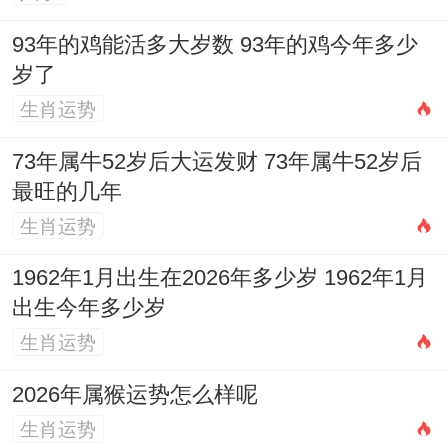
不宜。
93年的鸡能活多大岁数 93年的鸡今年多少
岁了
阳历2026年4月8日...星期三，农历二月廿
生肖运势
一
：虽此日感觉「宜祈福」！但值为「天
牢」黑道凶日，需格外谨慎、最佳咨询专业
73年属牛52岁后大运发财 73年属牛52岁后
最旺的几年
人士。
生肖运势
阳历2026年4月9日，星期四，农历二月廿
1962年1月出生在2026年多少岁 1962年1月
二
:玄武（黑道凶日）值日，忌余事勿取。
出生今年多少岁
阳历2026年4月18日；星期六，农历三月初
生肖运势
二
：月破日；且值神白虎，黑道大凶 百事不
2026年属猴运势怎么样呢
利,尤其忌讳祈福、开业、嫁娶等事.
生肖运势