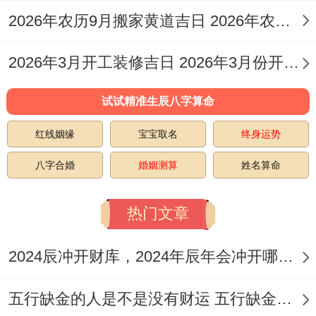
2026年农历9月搬家黄道吉日 2026年农历九月二十六搬家
常规凶日
:如「月破日」（与月令相冲之
日），百事皆凶，切忌祈福。「岁破日」、
2026年3月开工装修吉日 2026年3月份开工装修黄道吉日
「五黄煞日」等也极度不利。
试试精准生辰八字算命
部分特别指定得凶神值日。如「白虎」、
红线姻缘
宝宝取名
终身运势
「天牢」、「玄武」等黑道日 也需避开，
八字合婚
婚姻测算
姓名算命
2026年4月18日（农历三月初二）为月破
日，且值神是白虎;是黑道凶日；极其不适合
热门文章
进行祈福等事宜。
2024辰冲开财库，2024年辰年会冲开哪些人的财库
五行缺金的人是不是没有财运 五行缺金的人命运好不好