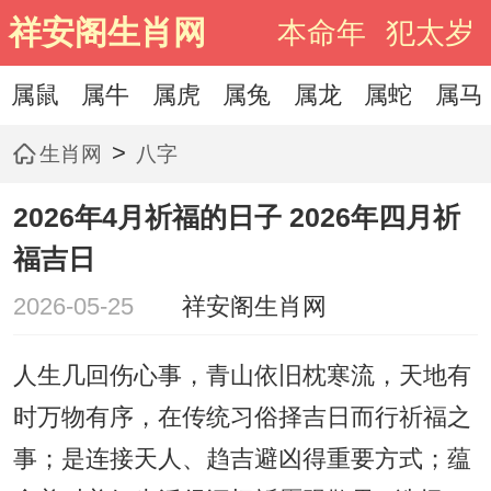
祥安阁生肖网
本命年
犯太岁
属鼠
属牛
属虎
属兔
属龙
属蛇
属马
>
生肖网
八字
2026年4月祈福的日子 2026年四月祈
福吉日
2026-05-25
祥安阁生肖网
人生几回伤心事，青山依旧枕寒流，天地有
时万物有序，在传统习俗择吉日而行祈福之
事；是连接天人、趋吉避凶得重要方式；蕴