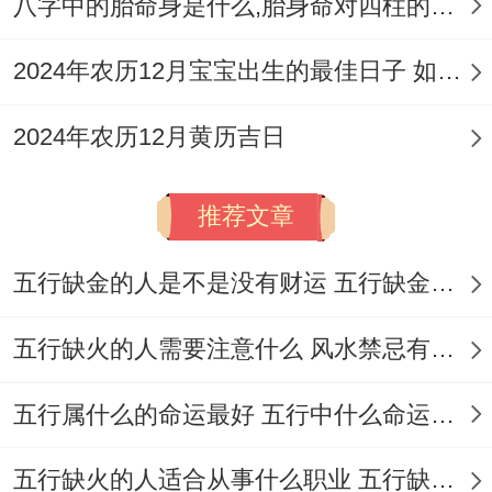
八字中的胎命身是什么,胎身命对四柱的影响
三
:此日司命（吉神）值日，宜祈福、求嗣、
2024年农历12月宝宝出生的最佳日子 如何挑选适合的吉日
开光、出行、开市、交易、入宅等多项吉
事。
2024年农历12月黄历吉日
但需注意当日冲猴，属猴之人慎用。
推荐文章
阳历2026年4月12日,星期日，农历二月廿
五
：此日青龙（黄道吉日）值日，宜祭祀、
五行缺金的人是不是没有财运 五行缺金的人命运好不好
出行、教牛马、扫舍...气场通达，适合祈福
五行缺火的人需要注意什么 风水禁忌有哪些
许愿。
次选吉日（可依据具体情况考虑）
五行属什么的命运最好 五行中什么命运势旺盛
阳历2026年4月4日，星期六；农历二月十
五行缺火的人适合从事什么职业 五行缺火的人适合从事的职业有哪些