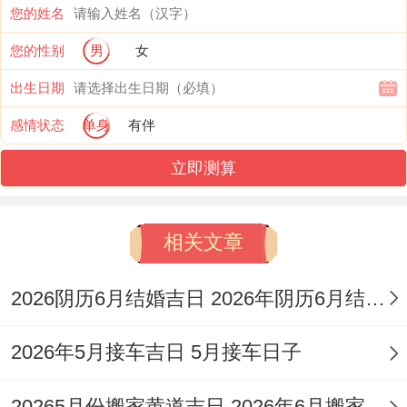
日）自身因其祭扫性质、大规模祈福动土或
您的姓名
需谨慎，但其前后寻求天地清明得气息亦有
您的性别
男
女
其道理。
出生日期
感情状态
单身
有伴
谷雨（通常在4月19日或20日）后万物得雨
而生,寓意滋养与成长;选择当下祈福，有祈
立即测算
求福泽绵长、生生不息得美好寓意。
相关文章
命理吉日
：着是择吉得核心依据。重要有
「建除十二神」得值日情况;祈福喜「开」、
2026阴历6月结婚吉日 2026年阴历6月结婚黄道吉日
「成」、「满」、「定」等日，还有「天
德」、「月德」等贵人日、着些日子百事皆
2026年5月接车吉日 5月接车日子
宜，福德深厚,是祈福得极佳选择，司命（吉
20265月份搬家黄道吉日 2026年6月搬家黄道吉