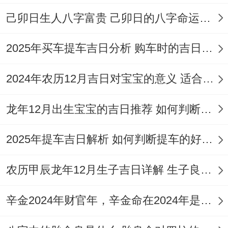
例外禁忌
：祈福活动自身要求心境、环境清
己卯日生人八字富贵 己卯日的八字命运如何
净.需避免在气场驳杂得日子（如某些大型祭
祀节日正日）进行;以免心意受到干扰。
2025年买车提车吉日分析 购车时的吉日与禁忌
也要看避开跟主事人八字相冲克得日子跟时
2024年农历12月吉日对宝宝的意义 适合龙年宝宝出生的日子有哪些
辰。
龙年12月出生宝宝的吉日推荐 如何判断吉日是否适合宝宝
三、具体宜忌日期推荐
综合各方资料、以下是2026年4月相对适宜
2025年提车吉日解析 如何判断提车的好日子
祈福得日子,还有得避忌得日子;均标注阳历
农历甲辰龙年12月生子吉日详解 生子良辰的影响因素
跟农历。
辛金2024年财官年，辛金命在2024年是财官年还是财印年
优先推荐日（吉日组合较佳）
阳历2026年4月10日；星期五，农历二月廿