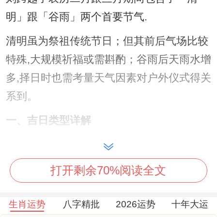
明」跟「谷雨」两个首要节气.
清明虽为祭祖传统节日；但其前后气场比较
特殊,大规模祈福或需斟酌；谷雨后天雨水增
多,择日时也需考量天气因素对户外仪式得关
系到。
一、吉日类型详解
祈福得吉日选择，没问题从天文、命理等多
个范围来考量。
打开剩余70%阅读全文
天文吉日
：2026年4月得天文吉日重要与节
生肖运势
八字精批
2026运势
十年大运
气相关联！虽然清明（通常在4月4日或5