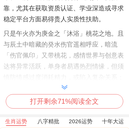
靠，尤其在获取资质认证、学业深造或寻求
稳定平台方面易得贵人实质性扶助。
只是午火亦为庚金之「沐浴」桃花之地。且
与辰土中暗藏的癸水伤官遥相呼应，暗流
「伤官佩印」又带桃花，感情世界与创意表
达将异常活跃，单身者易遇热烈情缘，但须
慎防情感过度消耗精力，或陷入复杂关系；
从事艺术、策划工作者则灵感迸发，可凭独
特才华脱颖而出。
打开剩余71%阅读全文
流年地支午火，引动原局「寅午戌」三合火
生肖运势
八字精批
2026运势
十年大运
局之趋势，虽原局无寅、戌，但午火作为