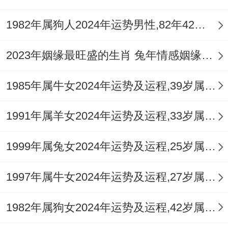
之力，通关水火，补充金水元气，增强身心
平衡与应变活力。
1982年属狗人2024年运势男性,82年42岁属狗男2024年每月运程怎么样
2023年姻缘最旺盛的生肖 兔年情感姻缘运比较旺的属相
逐月运势中农历三月（戊辰月）与农历九月
1985年属牛女2024年运势及运程,39岁属牛人2024全年每月运势女性如何
（甲戌月）需格外留心，辰月引发「辰辰自
刑」，内心纠结增多，易陷入自我怀疑或旧
1991年属羊女2024年运势及运程,33岁属羊人2024全年每月运势女性如何
事困扰，决策宜缓；戌月则「辰戌相冲」，
1999年属兔女2024年运势及运程,25岁属兔人2024全年每月运势女性如何
冲动比劫库，容易有突如其来的竞争、人际
变动或环境更迭，财务与合作事项易生变
1997年属牛女2024年运势及运程,27岁属牛人2024全年每月运势女性如何
故，这两个月份，宜静不宜动，专注于内省
1982年属狗女2024年运势及运程,42岁属狗人2024全年每月运势女性如何
与梳理，避免重大决策或资金投入。