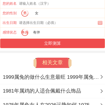
您的姓名
「引子」，强烈召唤驿马星动与官星能量，
您的性别
男
女
这预示着全年将充斥变动与出行机缘，可能
体现为异地求学、跨区域工作调动、频繁出
出生日期
差或***事务增加。
感情状态
单身
有伴
立即测算
凭借这股动能，积极向外拓展将是提升运势
的关键，午火亦是「灾煞」所在，与辰土并
无直接相合，反有「火炎土燥」之忧，故在
相关文章
积极进取的需特别注意心血管健康、消化为
1999属兔的做什么生意最旺 1999年属兔女适合做什么专业
你问题以及因奔波劳碌造成的意外磕碰，驾
车出行尤须谨记平安。
1981年属鸡的人适合佩戴什么饰品
大利月之探寻，首重「申子辰」三合水局之
1975年属兔女人在2026运势如何 1975年属兔女佩戴什么好