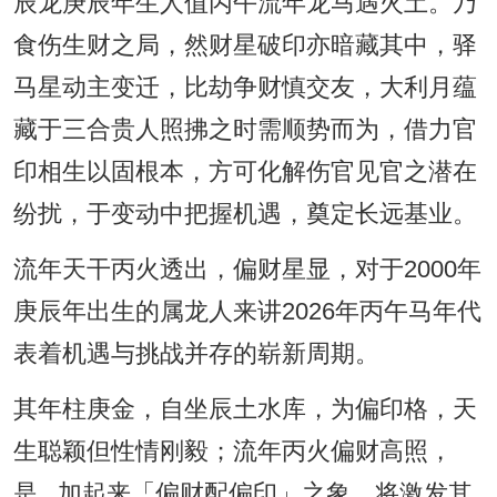
辰龙庚辰年生人值丙午流年龙马遇火土。乃
食伤生财之局，然财星破印亦暗藏其中，驿
马星动主变迁，比劫争财慎交友，大利月蕴
藏于三合贵人照拂之时需顺势而为，借力官
印相生以固根本，方可化解伤官见官之潜在
纷扰，于变动中把握机遇，奠定长远基业。
流年天干丙火透出，偏财星显，对于2000年
庚辰年出生的属龙人来讲2026年丙午马年代
表着机遇与挑战并存的崭新周期。
其年柱庚金，自坐辰土水库，为偏印格，天
生聪颖但性情刚毅；流年丙火偏财高照，
是...加起来「偏财配偏印」之象，将激发其