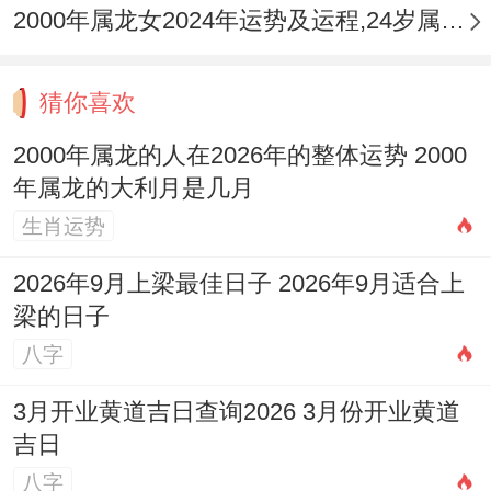
反之，农历五月（壬午月）与农历十月（乙
2000年属龙女2024年运势及运程,24岁属龙人2024全年每月运势女性如何
亥月），官印相生或食神制杀，事业易得认
可，学业进展顺利，是展现技能 、争取晋升
猜你喜欢
或通过考核的良机。
2000年属龙的人在2026年的整体运势 2000
年属龙的大利月是几月
开运锦囊，当以稳固根基、引动贵人为要，
生肖运势
除注重自身言行与健康管理外，可于办公室
或书房东北方文昌位摆放
祥安阁登榜扬名
摆
2026年9月上梁最佳日子 2026年9月适合上
梁的日子
件，强化印星与文昌星力量，助益学业规
八字
划、职称获取与步骤思考。
3月开业黄道吉日查询2026 3月份开业黄道
因2026年太岁方在正南。岁破方在正北，属
吉日
龙人虽不直接
犯太岁
，但流年气场激荡，可
八字