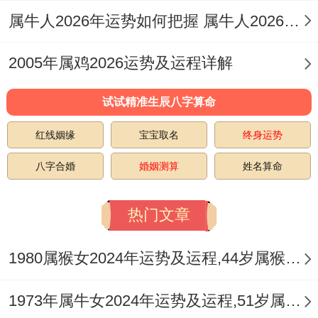
属牛人2026年运势如何把握 属牛人2026年运势及运程
财运走势，表现「偏财外露，比劫暗伏」之
象，流年丙火偏财明透，求财欲望强烈，容
2005年属鸡2026运势及运程详解
易有意外之财、投资获利或兼职收入，尤其
试试精准生辰八字算命
利于从事科技、能源、文化传播等领域。
红线姻缘
宝宝取名
终身运势
午火中亦藏丁火正财与己土正印。且辰土中
八字合婚
婚姻测算
姓名算命
乙木正财与戊土比肩并存，这代表着财富来
源并非单一，正职收入与偏门收益并存，但
热门文章
过程易有同辈竞争、合作分利或为人情面子
1980属猴女2024年运势及运程,44岁属猴人2024全年每月运势女性如何
破财之事，基于此，全年理财需恪守「见好
即收」原则，不宜过度杠杆或涉足不熟悉的
1973年属牛女2024年运势及运程,51岁属牛人2024全年每月运势女性如何
投机范围与人合伙务必权责明晰。