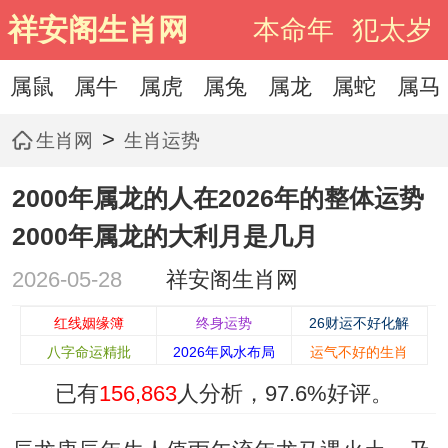
祥安阁生肖网
本命年
犯太岁
属鼠
属牛
属虎
属兔
属龙
属蛇
属马
>
生肖网
生肖运势
2000年属龙的人在2026年的整体运势
2000年属龙的大利月是几月
2026-05-28
祥安阁生肖网
红线姻缘簿
终身运势
26财运不好化解
八字命运精批
2026年风水布局
运气不好的生肖
已有
156,863
人分析，
97.6%
好评。