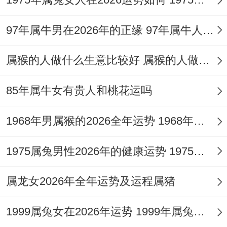
契机，对于庚辰龙人其「三合」贵人为申
（猴）、子（鼠），在2026年农历七月（丙
97年属牛男在2026年的正缘 97年属牛人在2026年的正缘
申月阳历约8月）与农历十一月（庚子月阳
属猴的人做什么生意比较好 属猴的人做什么行业好
历约12月），便是「申月」与「子月」，能
引动命局辰土，汇成水局，水为其食伤星，
85年属牛女有贵人和桃花运吗
可泄秀生财，畅通思路，化解「火炎土燥」
1968年男属猴的2026全年运势 1968年男属猴2026年招财转运方法
之弊。
尤其申月天干丙火偏财与地支申金比肩同
1975属兔男性2026年的健康运势 1975属兔男2026年健康运势
现。是合作求财、技术变现、考试竞技的有
属龙女2026年全年运势及运程属猪
利时机；子月则伤官星力量纯粹，利于勇敢
提案、创意发挥与解决棘手难题，但需注意
1999属兔女在2026年运势 1999年属兔在2026
言行，避免「伤官见官」引发口舌。