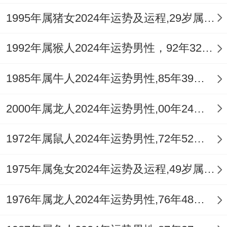
1995年属猪女2024年运势及运程,29岁属猪人2024全年每月运势女性如何
感情人际，受「咸池桃花」与「孤辰」星双
重作用。午为桃花，社交活跃，异性缘佳，
1992年属猴人2024年运势男性，92年32岁属猴男2024年每月运程怎么样
利于单身者脱单或恋爱关系升温。
1985年属牛人2024年运势男性,85年39岁属牛男2024年每月运程怎么样
但辰为「孤辰」星之一。内心常有孤高之
感，不喜随波逐流，加之「财星破印」潜在
2000年属龙人2024年运势男性,00年24岁属龙男2024年每月运程怎么样
作用，现实考量与精神共鸣易产生冲突，恋
1972年属鼠人2024年运势男性,72年52岁属鼠男2024年每月运程怎么样
爱中或已婚者需加强沟通，避免因价值观区
别或物质问题产生隔阂。
1975年属兔女2024年运势及运程,49岁属兔人2024全年每月运势女性如何
借农历八月（丁酉月桃花星与正官星同现）
1976年属龙人2024年运势男性,76年48岁属龙男2024年每月运程怎么样
及农历十二月（辛丑月正印星护身）之力，
多参与高雅社交或共同学习，帮助稳定情