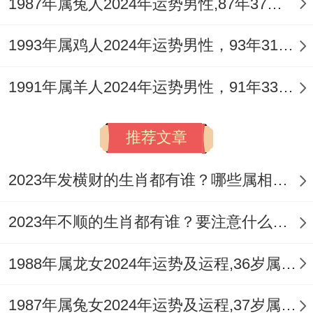
1987年属兔人2024年运势男性,87年37岁属兔男2024年每月运程怎么样
感，觅得良缘。
1993年属鸡人2024年运势男性，93年31岁属鸡男2024年每月运程怎么样
健康方面焦点在于调与「火土」过旺与「金
1991年属羊人2024年运势男性，91年33岁属羊男2024年每月运程怎么样
水」受抑。原局庚金逢丙火煅烧，又坐燥
土，需防范呼吸为你敏感、皮肤问题、牙齿
推荐文章
牙龈不适及情绪焦虑。
值此流年午火加剧「火炎土燥」，夏季（农
2023年发横财的生肖都有谁？哪些属相财运旺盛？
历四至六月）尤需注意防暑降温，规律作
2023年不顺的生肖都有谁？要注意什么呢？
息，预防因心火过旺引发失眠、头痛。
可定期进行游泳、瑜伽等柔与水性活动。或
1988年属龙女2024年运势及运程,36岁属龙人2024全年每月运势女性如何
佩戴
祥安阁猴运生辉
吊坠，借「申猴」三合
1987年属兔女2024年运势及运程,37岁属兔人2024全年每月运势女性如何