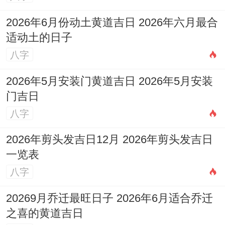
于家中正南方位安放
祥安阁瑞兽迎祥
摆件，
以汉白玉貔貅之力镇守五黄煞位，化解岁方
2026年6月份动土黄道吉日 2026年六月最合
适动土的日子
不利，守护家宅安宁，从而为个人运势的腾
八字
飞营造稳定与谐的外部环境。
2026年5月安装门黄道吉日 2026年5月安装
门吉日
八字
2026年剪头发吉日12月 2026年剪头发吉日
一览表
八字
20269月乔迁最旺日子 2026年6月适合乔迁
之喜的黄道吉日