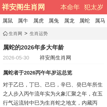
祥安阁生肖网
本命年
犯太岁
属鼠
属牛
属虎
属兔
属龙
属蛇
属马
>
生肖网
生肖运势
属蛇的2026年多大年龄
2026-05-30
祥安阁生肖网
属蛇者于2026丙午年岁运总览
对于乙巳，丁巳、己巳，辛巳、癸巳年所生
之人步入丙午流年实为火象汇聚之年，在五
行气运流转中巳为生肖蛇之地支，内藏丙