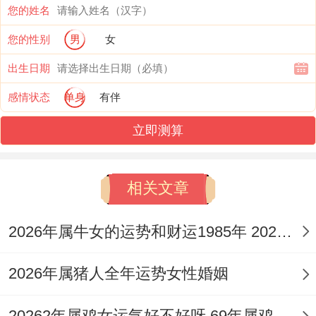
您的姓名
2026年属蛇者情感人缘分析
您的性别
男
女
在感情运上巳中藏庚金为偏财（男命妻星）
出生日期
或戊土伤官（女命子星），与流年午中丁火
感情状态
单身
有伴
正印（女命母星）、己土伤官（男命子星）
立即测算
存在复杂的生克关系，丙火劫财星主导之年
最易让已婚或已有稳定伴侣之人出现感情受
相关文章
到外界因素干扰之情况。
2026年属牛女的运势和财运1985年 2026年属牛女85年运势
男命需防因朋友之事或事业应酬。冷落伴
侣，引发口角；女命则可能因子女教育或家
2026年属猪人全年运势女性婚姻
庭琐事，与配偶意见相左，对于单身者，本
年情缘多为热烈而短暂，看似桃花朵朵，实
20262年属鸡女运气好不好呀 69年属鸡女2026年好不好