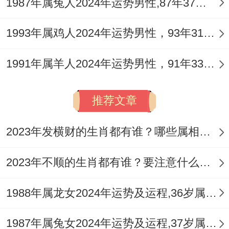
1987年属兔人2024年运势男性,87年37岁属兔男2024年每月运程怎么样
之机，但过程辛苦异常，需防肝胆之疾与筋
1993年属鸡人2024年运势男性，93年31岁属鸡男2024年每月运程怎么样
骨劳损。
1977年丁巳命主，丁火比肩助燃丙火，竞争
1991年属羊人2024年运势男性，91年33岁属羊男2024年每月运程怎么样
压力空前，财务支出庞大，合作事宜务必亲
力亲为，白纸黑字为凭，1989年己巳之人己
推荐文章
土伤官透出，泄火生金，创意与才华可得发
2023年发横财的生肖都有谁？哪些属相财运旺盛？
挥，尤利专业技术人士，然伤官见劫财，言
语须谨慎，避免口舌招尤。
2023年不顺的生肖都有谁？要注意什么呢？
2001年辛巳生人辛金正财合住丙火。有「财
1988年属龙女2024年运势及运程,36岁属龙人2024全年每月运势女性如何
来就我」之象，利于学业深造或求职谋位，
但需处理好同辈人际关系，2013年癸巳孩
1987年属兔女2024年运势及运程,37岁属兔人2024全年每月运势女性如何