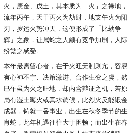
火，庚金、戊土，其本质为「火」之禄地，
流年丙午，天干丙火为劫财，地支午火为阳
刃，岁运火势冲天，这便形成了「比劫争
辉」之象，让属蛇之人颇有竞争加剧，人际
纷繁之感受。
本年最需留心者，在于火旺无制则亢，容易
有心神不宁、决策激进、合作生变之虞，然
巳午虽为火之旺地，却内含辩证之机，若原
局有湿土晦火或真水调候，此烈火反能锻金
成器，铸就一番事业，出生在秋冬季节的生
肖蛇，此年机遇往往大于困顿；而出生在春