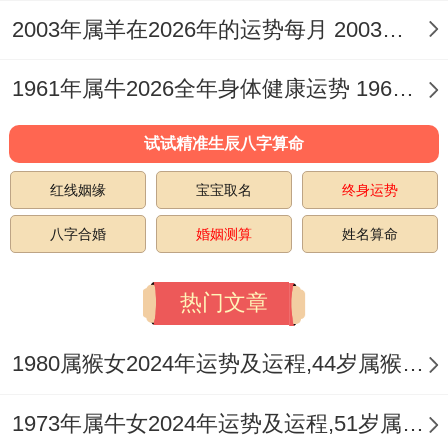
健康运程，紧扣「火旺焚木」跟着「火炎土
2003年属羊在2026年的运势每月 2003年属羊在2026命运
焦」之病理象意，午火为阳刃，又为「火」
之极旺处，直接对应心脑血管，眼睛、气血
1961年属牛2026全年身体健康运势 1961年属牛2026年每月运势及运程
循环为你，本年最需留意心血管负荷过重，
试试精准生辰八字算命
血压不稳、目赤发炎或睡眠障碍等问题，特
别是出生在夏季或命局木火本就旺盛之人进
红线姻缘
宝宝取名
终身运势
入夏季后，要避免长时间曝晒，熬夜及情绪
八字合婚
婚姻测算
姓名算命
剧烈起伏。
热门文章
1980属猴女2024年运势及运程,44岁属猴人2024全年每月运势女性如何
家中正南方位为2026年太岁方。忌动土、装
修或堆放红色、尖锐之物，以免引动火煞，
1973年属牛女2024年运势及运程,51岁属牛人2024全年每月运势女性如何
作用家人安宁与自身健康，对驾驶者来讲本