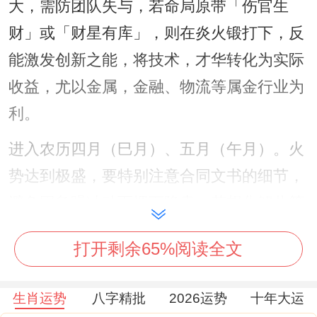
大，需防团队失与，若命局原带「伤官生
财」或「财星有库」，则在炎火锻打下，反
能激发创新之能，将技术，才华转化为实际
收益，尤以金属，金融、物流等属金行业为
利。
进入农历四月（巳月）、五月（午月）。火
势达到极盛，要特别注意合同文书的细节，
避免因急躁冲动而埋下隐患，若想化解此等
钱财虚耗之象，可于办公室或家居正南方位
打开剩余65%阅读全文
（2026年太岁方）安放
祥安阁联吉锦袋
，以
土性之物泄火生金，稳固财源，即能起到调
生肖运势
八字精批
2026运势
十年大运
与五行、缓与竞争之效。