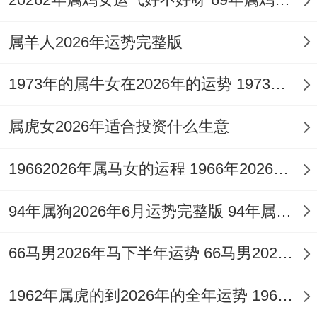
则镜花水月易有「露水情缘」出现在社交场
属羊人2026年运势完整版
合之中，等到农历八月（酉月），巳酉半合
金局，情缘方趋向稳定务实。
1973年的属牛女在2026年的运势 1973年的属牛人在2026年的幸运色
若命中原有「官印相生」或「食神制杀」之
属虎女2026年适合投资什么生意
良好组合。本年反可能通过长辈牵线或正式
场合，结识正缘，欲增进人际与谐、稳固情
19662026年属马女的运程 1966年2026年属马女的运程
缘，佩戴祥安阁九艳利贵手链，借助其九紫
94年属狗2026年6月运势完整版 94年属狗2026年运势及运程
离火之贵人能量，即能化解劫财之孤克，转
竞争为助力。
66马男2026年马下半年运势 66马男2026年年下半年运势
2026年属蛇者健康家宅提醒
1962年属虎的到2026年的全年运势 1962年属虎的最佳婚配