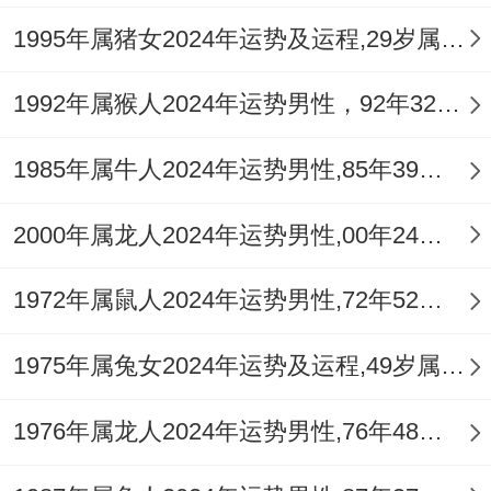
年火旺亦主急躁之气，行车易有争道抢行之
1995年属猪女2024年运势及运程,29岁属猪人2024全年每月运势女性如何
冲动，可在车内悬挂祥安阁一路畅行车挂，
1992年属猴人2024年运势男性，92年32岁属猴男2024年每月运程怎么样
以水木清与之气，平缓心绪，护佑出入平
安。
1985年属牛人2024年运势男性,85年39岁属牛男2024年每月运程怎么样
不同年份属蛇者2026年具体运程
2000年属龙人2024年运势男性,00年24岁属龙男2024年每月运程怎么样
对于出生在1953年癸巳之命主。天干癸水与
1972年属鼠人2024年运势男性,72年52岁属鼠男2024年每月运程怎么样
流年丙火形成「水火相济」，然癸坐巳火本
弱，遇旺火则有「杯水车薪」之虑，本年重
1975年属兔女2024年运势及运程,49岁属兔人2024全年每月运势女性如何
点在于颐养心神，淡看财物得失，饮食宜清
1976年属龙人2024年运势男性,76年48岁属龙男2024年每月运程怎么样
淡，以养肾水，1965年乙巳生人天干乙木生
扶丙火，火势更旺，事业上或有旧项目重启