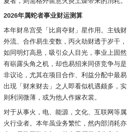
夏者，则需格外留意火炎土燥带来的消耗。
2026年属蛇者事业财运测算
本年财帛宫受「比肩夺财」星作用。主钱财
外流、合作易生变数，丙火劫财透于岁干，
如同明灯高悬，吸引众人目光，事业上固然
有崭露头角之机，却也易招来同侪竞争与是
非议论，尤其在项目合作、利益分配中最易
出现「财来财去」之人即看似机遇颇多，实
则利润微薄，或为他人作嫁衣裳。
对于从事火，电、能源，文化、互联网等属
火行业者。本年虽业务繁忙，然内部消耗亦