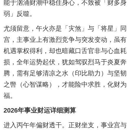
能于汹涌财潮中稳住身心，不致被「财多身
弱」反噬。
尤须留意，午火亦是「灾煞」与「将星」同
宫，主事业上有激烈竞争与突发变动，虽有
机遇掌权得利，却也暗藏口舌官非与心血耗
损，全年运势起伏，犹如驾驭烈马于炎夏奔
腾，需有足够清凉之水（印比助力）与坚韧
之辔（心智谋略），才能险中求胜，化财为
福。
2026年事业财运详细测算
进入丙午年偏财透干。正财坐支，事业宫与