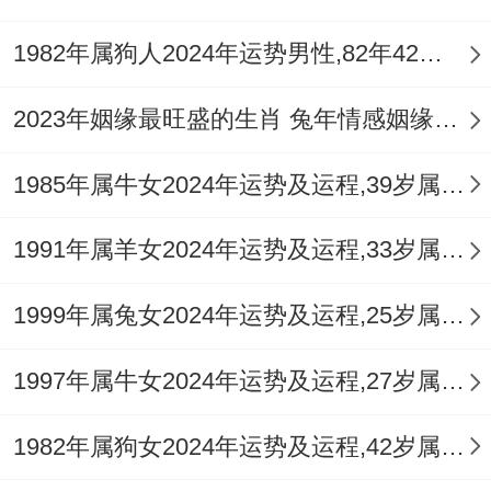
出生壬寅年的生肖虎。纳音为「金箔金」，
1982年属狗人2024年运势男性,82年42岁属狗男2024年每月运程怎么样
日主为壬水，如江河湖海，天性聪慧，胸怀
广阔，然寅木食神坐年支，内心亦有孤高任
2023年姻缘最旺盛的生肖 兔年情感姻缘运比较旺的属相
性的一面，论及婚配，首重五行调候与干支
1985年属牛女2024年运势及运程,39岁属牛人2024全年每月运势女性如何
与合，在配偶选择上最宜寻日主为木、火，
或八字中水、木旺盛之人。
1991年属羊女2024年运势及运程,33岁属羊人2024全年每月运势女性如何
日主为木（甲、乙）者，能泄壬水之秀气，
1999年属兔女2024年运势及运程,25岁属兔人2024全年每月运势女性如何
成「食伤生财」之佳配，主夫妻同心，创意
生财，生活充斥情趣，日主为火（丙、丁）
1997年属牛女2024年运势及运程,27岁属牛人2024全年每月运势女性如何
者，虽看似财星克身，然壬水 足以济火，反
1982年属狗女2024年运势及运程,42岁属狗人2024全年每月运势女性如何
成「水火既济」之象，主阴阳平衡，互惠互