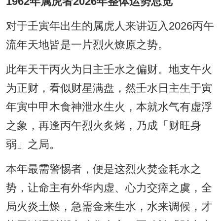
1962年属虎者2026年整体运势总览
对于壬寅年出生的属虎人来讲迈入2026丙午
流年天地皆是一片烈火燎原之势。
此年天干丙火为日主壬水之偏财。地支午火
为正财，看似财星满盘，然壬水日主生于寅
年寅中甲木食神泄水生火，本就水气有虚浮
之象，再逢丙午烈火炙烤，乃成「财旺身
弱」之局。
本年最需警惕者，便是这烈火焚金耗水之
势，让命主有外华内虚、心力交瘁之虞，全
局火炎土燥，急需金来生水，水来调候，才