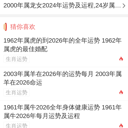
利，尤其在事业上能得配偶鼎力支持。
2000年属龙女2024年运势及运程,24岁属龙人2024全年每月运势女性如何
若配偶八字中亥，卯、未三合木局。或午，
猜你喜欢
戌半合火局，能引动寅木，则情缘更为深厚
持久，反之，最忌与日主为土（戊，己）过
1962年属虎的到2026年的全年运势 1962年
属虎的最佳婚配
重者婚配，土重则水浊，官杀攻身，主压力
生肖运势
重重，配偶管制严苛，易生怨怼。
2003年属羊在2026年的运势每月 2003年属
羊在2026命运
与日主为金（庚、辛）过旺者。虽金能生
生肖运势
水，然金多水浊，亦有情意不通、沟通冷淡
1961年属牛2026全年身体健康运势 1961年
之弊，故壬寅虎人婚配之路在于寻得能疏导
属牛2026年每月运势及运程
其才华（木）、温暖其心性（火）的伴侣，
生肖运势