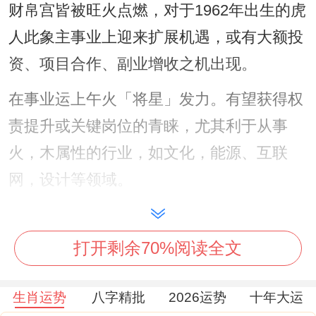
财帛宫皆被旺火点燃，对于1962年出生的虎
人此象主事业上迎来扩展机遇，或有大额投
资、项目合作、副业增收之机出现。
在事业运上午火「将星」发力。有望获得权
责提升或关键岗位的青睐，尤其利于从事
火，木属性的行业，如文化，能源、互联
网，设计等领域。
然「比肩夺财」之象亦隐伏其中马上在合作
与竞争中易有同僚、伙伴分夺功劳与利益，
打开剩余70%阅读全文
表面风光之下，实际利润被摊薄，或为项目
垫资、投入超出预期，更需警惕者，是「伤
生肖运势
八字精批
2026运势
十年大运