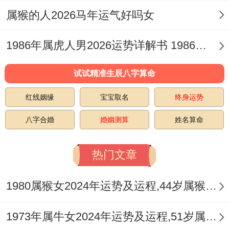
对于女命，官星不显而财旺生杀，则易对配
属猴的人2026马年运气好吗女
偶产生过高要求或不满情绪，沟通中多见烦
1986年属虎人男2026运势详解书 1986年属虎是什么命金木水火土
躁，午火亦为「灾煞」入命，需格外留意配
偶健康，尤其是心脏、血压与眼部问题，家
试试精准生辰八字算命
庭之中火旺土燥，家人间也易因财务分配、
红线姻缘
宝宝取名
终身运势
子女教育等事务产生争执，氛围紧张。
八字合婚
婚姻测算
姓名算命
进入秋季，金水渐旺，关系才能趋向缓与，
健康方面丙午烈火直接熬干壬水，最需防范
热门文章
心血为你之疾，如心悸、失眠、血压不稳，
1980属猴女2024年运势及运程,44岁属猴人2024全年每月运势女性如何
火旺克金，金主肺与大肠，故呼吸为你与肠
胃燥热之症亦需提早预防。
1973年属牛女2024年运势及运程,51岁属牛人2024全年每月运势女性如何