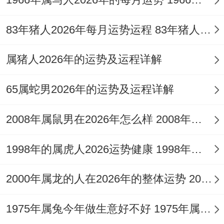
业气场，可随身佩戴祥安阁九艳利贵手链，
以九紫离火贵人星之气，增强人缘，转化竞
83年猪人2026年每月运势运程 83年猪人2026年运势运程每月运程
争为助力，即能在复杂局面中得遇提携，远
属猪人2026年的运势及运程详解
离口舌。
65属蛇男2026年的运势及运程详解
2026年感情家庭与健康运势
感情宫位受丙午流年冲击。看起来是「桃花
2008年属鼠男在2026年怎么样 2008年属鼠男2026年运势每月运势
带煞」与「伏吟」之象，对于已有家室的命
1998年的属虎人2026运势健康 1998年属虎是什么命
主，财星过旺对于男命来讲主异性缘分增
多，然此缘分多为露水情缘或利益纠葛，易
2000年属龙的人在2026年的整体运势 2000年属龙的大利月是几月
让夫妻宫出现波动，需严防因财事作用家庭
1975年属兔今年做生意好不好 1975年属兔人做什么生意合适
稳定。