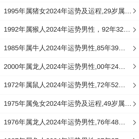
尤须留意农历五月（午月）与十一月（子
1995年属猪女2024年运势及运程,29岁属猪人2024全年每月运势女性如何
月）。因子午冲，水火激战，心肾不交，容
易有旧疾复发或意外伤损，日常调养，当以
1992年属猴人2024年运势男性，92年32岁属猴男2024年每月运程怎么样
滋阴降火、静心养气为要，切忌熬夜饮酒，
1985年属牛人2024年运势男性,85年39岁属牛男2024年每月运程怎么样
加重火气。
2000年属龙人2024年运势男性,00年24岁属龙男2024年每月运程怎么样
2026年每月运势关键节点提示
眼看着进入丙午年正月（庚寅月）。金木交
1972年属鼠人2024年运势男性,72年52岁属鼠男2024年每月运程怎么样
战，尚属预热，宜规划不宜行动，等到农历
1975年属兔女2024年运势及运程,49岁属兔人2024全年每月运势女性如何
四月（癸巳月），水火激荡，财来财去明
显，容易有突发性开销。
1976年属龙人2024年运势男性,76年48岁属龙男2024年每月运程怎么样
农历五月（甲午月），流月与流年伏吟，午