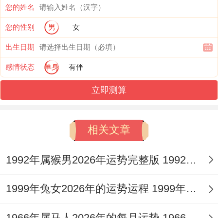
官见官」的风险。
您的姓名
您的性别
男
女
因火旺极则生土，土为壬水之官杀，流年火
土燥烈，伤官（寅中甲木）气盛，易与官杀
出生日期
（土）发生冲突，主在规章、合同、上级关
感情状态
单身
有伴
系处理中因言辞不当、行为过激而引发是非
立即测算
纠纷，甚至官非文书之事，到了下半年金水
进气之时此种压力方可稍缓。
相关文章
故本年求财，务必以「合作为舟，稳守为
1992年属猴男2026年运势完整版 1992年属猴男和1996年属鼠女婚配
舵」，忌孤注一掷，尤其夏季火旺之时投资
决策最要谨慎。
1999年兔女2026年的运势运程 1999年兔女和1999年兔男相配吗
对壬寅虎人来讲若想化解人际纷争。稳固事
1966年属马人2026年的每月运势 1966年属马人的财气