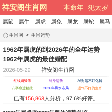
祥安阁生肖网
本命年
犯太岁
属鼠
属牛
属虎
属兔
属龙
属蛇
属马
>
生肖网
生肖运势
1962年属虎的到2026年的全年运势
1962年属虎的最佳婚配
2026-05-29
祥安阁生肖网
红线姻缘簿
终身运势
26财运不好化解
八字命运精批
2026年风水布局
运气不好的生肖
已有
156,863
人分析，
97.6%
好评。