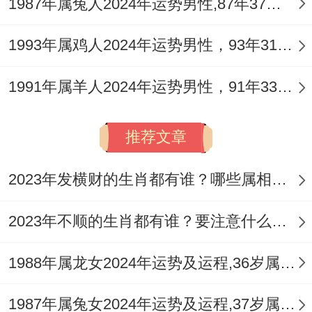
1987年属兔人2024年运势男性,87年37岁属兔男2024年每月运程怎么样
午自刑，是全年运势低谷，事业压力与内心
焦灼达到顶点，重大决策务必避开此月，进
1993年属鸡人2024年运势男性，93年31岁属鸡男2024年每月运程怎么样
入农历七月（丙申月），申金长生之水，冲
1991年属羊人2024年运势男性，91年33岁属羊男2024年每月运程怎么样
寅木但亦生壬水，事业上或有突破性转机，
然变动亦大，需果断把握。
推荐文章
农历十月（己亥月），水临旺地，比肩助
2023年发横财的生肖都有谁？哪些属相财运旺盛？
身，财运与身心状态皆得改善，是收回款
项、巩固成果的良机，到了农历十二月（辛
2023年不顺的生肖都有谁？要注意什么呢？
丑月），官印相生，年关收官可得贵人相
助，将一年的动荡逐步平息，转为安泰。
1988年属龙女2024年运势及运程,36岁属龙人2024全年每月运势女性如何
1962年属虎者终身婚配命理探微
1987年属兔女2024年运势及运程,37岁属兔人2024全年每月运势女性如何