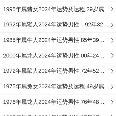
1995年属猪女2024年运势及运程,29岁属猪人2024全年每月运势女性如何
理财步骤宜以保守增值为主。可关注与个人
专业或主业相关的延伸价值挖掘，正因财星
1992年属猴人2024年运势男性，92年32岁属猴男2024年每月运程怎么样
外露，也要看财物保管与合约细节，避免因
疏忽或人情担保造成损失。
1985年属牛人2024年运势男性,85年39岁属牛男2024年每月运程怎么样
情感人际机变：感情方面对于已婚者。正财
2000年属龙人2024年运势男性,00年24岁属龙男2024年每月运程怎么样
正官流年利于夫妻关系的稳定与责任的共同
1972年属鼠人2024年运势男性,72年52岁属鼠男2024年每月运程怎么样
承担，伴侣可能在事业或家庭规划上给予实
质性支持，但午火亦为桃花星之一，对于部
1975年属兔女2024年运势及运程,49岁属兔人2024全年每月运势女性如何
分人士，需把握人际交往分寸，避免因工作
应酬或社交活跃引发不必要的情感误会。
1976年属龙人2024年运势男性,76年48岁属龙男2024年每月运程怎么样
单身者虽有遇到条件适宜对象的机遇。但劫