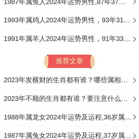
1987年属兔人2024年运势男性,87年37岁属兔男2024年每月运程怎么样
煞与孤辰的作用，可能使得关系推进缓慢或
1993年属鸡人2024年运势男性，93年31岁属鸡男2024年每月运程怎么样
存在现实阻力，需更多的耐心与诚意沟通，
整体来讲此年情感经营的是务实与沟通，避
1991年属羊人2024年运势男性，91年33岁属羊男2024年每月运程怎么样
免将工作情绪带入家庭。
身心健康提点：亥水代表的身体为你如肾
推荐文章
脏，泌尿、血液循环等，在午火炎炎的年
2023年发横财的生肖都有谁？哪些属相财运旺盛？
份，需留意水火不调引发的相关问题，如睡
眠质量，血压波动、或因劳累造成的内分泌
2023年不顺的生肖都有谁？要注意什么呢？
失调，午火极旺，也需注意心脏，眼部及心
1988年属龙女2024年运势及运程,36岁属龙人2024全年每月运势女性如何
血管的养护，流年带来的事业雄心可能使作
息紊乱，养成定期锻炼与定时体检的习性尤
1987年属兔女2024年运势及运程,37岁属兔人2024全年每月运势女性如何