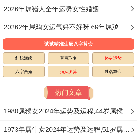
原本官杀混杂或身弱不胜财官者，此年更需
2026年属猪人全年运势女性婚姻
注意职场是非与健康透支，不妨将年度目标
分解，借助团队力量，同时注重效率提升与
20262年属鸡女运气好不好呀 69年属鸡女2026年好不好
方法创新，以智慧化解压力。
试试精准生辰八字算命
财富运势脉络：正财星明透。昭示正途收
红线姻缘
宝宝取名
终身运势
入，如薪资、佣金、经营性利润等来源较为
八字合婚
婚姻测算
姓名算命
稳定且有增长空间，午火为财之旺地，暗示
通过职位提升或业绩达标带来的增收机遇显
热门文章
著，但流年不见明显偏财星，且亥水劫财暗
藏，故在投机性投资、高风险合伙等领域需
1980属猴女2024年运势及运程,44岁属猴人2024全年每月运势女性如何
格外谨慎，容易有财来财去或为人作嫁之
1973年属牛女2024年运势及运程,51岁属牛人2024全年每月运势女性如何
虞。