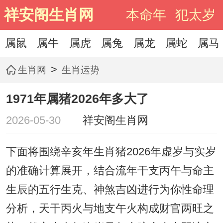
祥安阁生肖网
本命年
犯太岁
属鼠
属牛
属虎
属兔
属龙
属蛇
属马
>
生肖网
生肖运势
1971年属猪2026年多大了
2026-05-30
祥安阁生肖网
下面将围绕辛亥年生肖猪2026年虚岁与实岁
的准确计算展开，结合流年干支丙午与命主
生辰的五行生克、神煞吉凶进行为你性命理
分析，天干丙火与地支午火构成财官两旺之