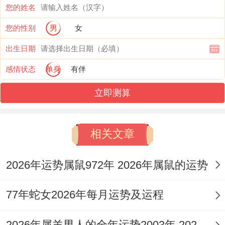
您的姓名
神煞为你观照：除了五行生克。神煞是另一
您的性别
男
女
重要参考范围，对于辛亥年生人2026年逢孤
出生日期
辰、劫煞等星曜入度，孤辰星主缘，标记该
感情状态
单身
有伴
年度在人际协作或情感互动上易感孤军奋战
或知音难觅，需主动经营关系，避免因专注
立即测算
目标而疏离周遭，劫煞星则提示，在重大决
策或条件 分配时需防范意外损耗或竞争截
相关文章
夺。
2026年运势属鼠972年 2026年属鼠的运势
唯幸有天德、福星等吉神同宫。能在必须程
度上化解凶性，逢凶化吉，这代表着即便遇
77年蛇女2026年每月运势及运程
到挑战，也常能得贵人暗中扶助或机缘巧合
2026年属羊男人的全年运势2003年 2026年属羊男的上坟行吗