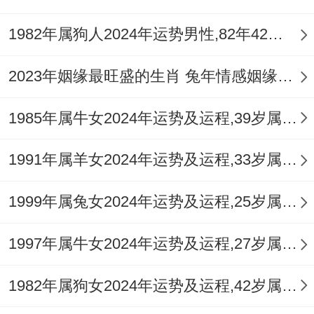
为重要。
1982年属狗人2024年运势男性,82年42岁属狗男2024年每月运程怎么样
精神层面，官星的压力可能转化为焦虑情
绪，适时通过文艺修养、户外活动或与家人
2023年姻缘最旺盛的生肖 兔年情感姻缘运比较旺的属相
朋友倾诉来疏解心结，保持心态平衡是健康
1985年属牛女2024年运势及运程,39岁属牛人2024全年每月运势女性如何
的基础。
宅运风水调与：依据九宫飞星理论。2026年
1991年属羊女2024年运势及运程,33岁属羊人2024全年每月运势女性如何
五黄廉贞星飞临正南方（丙午太岁方），此
1999年属兔女2024年运势及运程,25岁属兔人2024全年每月运势女性如何
星属土，主凶灾病患，而午火方位自身火
旺，火生土更助其凶性，对于辛亥年生人亥
1997年属牛女2024年运势及运程,27岁属牛人2024全年每月运势女性如何
水本气受此方火土双重耗克，尤需谨慎。
1982年属狗女2024年运势及运程,42岁属狗人2024全年每月运势女性如何
不宜在此方位进行动土，装修、长时间坐卧