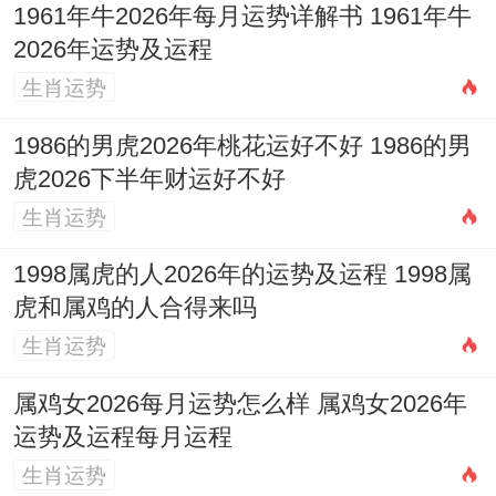
口衔钱币坐于宝葫芦与元宝之上构成，在命
1961年牛2026年每月运势详解书 1961年牛
理意象中金蟾为旺财灵物，葫芦有化煞收纳
2026年运势及运程
之功，元宝标记财富根基。
生肖运势
对于2026年求财机遇与压力并存的属猪人
1986的男虎2026年桃花运好不好 1986的男
虎2026下半年财运好不好
士。此物既能助益财气聚集，其水属性
生肖运势
（蟾、葫芦）也能暗中生扶亥水日主，起到
平衡火旺、稳固根基的标记作用，此非信
1998属虎的人2026年的运势及运程 1998属
虎和属鸡的人合得来吗
仰，而是一种文化心理上的积极暗示与能量
生肖运势
聚焦。
属鸡女2026每月运势怎么样 属鸡女2026年
月度运势掠影：流年整体框架下，每月干支
运势及运程每月运程
变化犹如乐章中的不同音节。
生肖运势