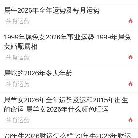
例如农历正月（庚寅月）。金木交战，利于
属牛2026年全年运势及每月运势
开局规划但需防口舌；农历四月（癸巳
生肖运势
月），水火激荡，财运波动中隐藏机遇；农
1999年属兔女2026年事业运势 1999年属兔
历七月（丙申月），火金相克，出行安全与
女婚配属相
文书契约需仔细；农历十月（己亥月），亥
生肖运势
水伏吟，易感思绪反复，宜静心，每月气运
流转，提醒我们既要把握年运主线，也需依
属蛇的2026年多大年龄
据实际境遇灵活调整步伐，在动态中寻求最
生肖运势
优路径。
属羊女2026年全年运势及运程2015年出生
的命运 属羊女2026年什么颜色旺运
终身局流年互参：详细来讲2026年的丙午能
生肖运势
量。将怎样与个人生辰八字中的月令提纲、
日主坐基及大运走势发生化学反应，才是精
73年牛2026财运怎么样 73年牛2026年财运