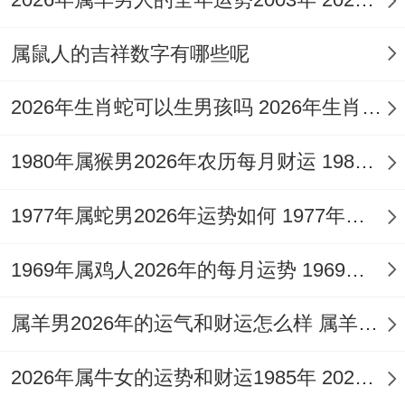
脱离困境，结合这些神煞特性，行事当以稳
健周全为上不宜急功近利。
属鼠人的吉祥数字有哪些呢
事业官禄征象：流年天干丙火正财合身。地
2026年生肖蛇可以生男孩吗 2026年生肖蛇运势大全
支午火正官为禄，主事业宫与财帛宫联动活
跃，对于职场人士，尤其是从事管理，公
1980年属猴男2026年农历每月财运 1980年属猴男好不好
职、文化，能源（火属性）行业者，此年易
1977年属蛇男2026年运势如何 1977年属蛇男2026年运势及运程
有职务晋升，考核通过、项目主导或获奖肯
定之喜。
1969年属鸡人2026年的每月运势 1969年属鸡人的寿命
丙火光明，亦利于个人品牌塑造与专业声望
属羊男2026年的运气和财运怎么样 属羊男2026年全年运势及运程详解
传播，官星过旺亦可能转化为高强度工作压
力与苛责挑剔的上级关系，对于那些命局中
2026年属牛女的运势和财运1985年 2026年属牛女85年运势