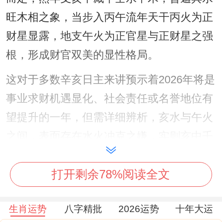
旺木相之象，当步入丙午流年天干丙火为正
财星显露，地支午火为正官星与正财星之强
根，形成财官双美的显性格局。
这对于多数辛亥日主来讲预示着2026年将是
事业求财机遇显化、社会责任或名誉地位有
望提升的一年，但需详细辨析，亥水与午火
之间，表面存在水火冲克之嫌，实则亥中壬
水可制午中丁火，午中己土亦能约制亥中甲
打开剩余78%阅读全文
木，此谓制化有情，凭借这种内在的五行制
化关系，只要命局自身不过于偏枯，便能将
生肖运势
八字精批
2026运势
十年大运
岁君带来的压力转化为进取的动力。