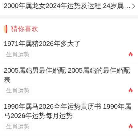
2000年属龙女2024年运势及运程,24岁属龙人2024全年每月运势女性如何
或堆放红色，黄色杂物，可在此方位安放以
汉白玉石雕刻的
祥安阁瑞兽迎祥
摆件，利用
猜你喜欢
白玉的五行金性（金生水）与貔貅的镇煞技
能 ，以金泄土，水制火，化解五黄煞气，同
1971年属猪2026年多大了
时稳固宅运，护佑家人平安健康，岁破方在
生肖运势
正北方，此年亦宜保持整洁安静，避免冲动
2005属鸡男最佳婚配 2005属鸡的最佳婚配
在此方位做出重大决策。
表
生肖运势
能量助益建议：为更好地契合流年气场。增
强个人运势的正面牵引，辛亥年生人可考虑
1990年属马2026全年运势黄历书 1990年属
佩戴与自身生肖及流年气场相合的饰品，例
马2026年运势每月运势
如
祥安阁蟾来献瑞
吊坠，其设计以三足金蟾
生肖运势