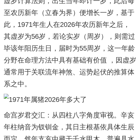
虚岁计算法则，出生当年即计一岁，此后每
至农历新年（立春为界）便增长一岁，基于
此，1971年生人在2026年农历新年之后，
其虚岁为56岁，若论实岁（周岁），则需过
毕该年阳历生日，届时为55周岁，这一年龄
分野在命理方法中具有基础有价值 ，因虚岁
通常用于关联流年神煞、运势起伏的推算体
系之中。
命宫岁君交汇：从四柱八字角度审视。辛亥
年柱纳音为钗钏金，其日主根基依具体生辰
而定，然年支亥中藏干壬水甲木，普遍具水