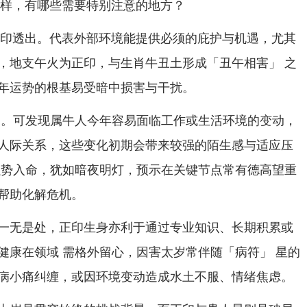
怎样，有哪些需要特别注意的地方？
火正印透出。代表外部环境能提供必须的庇护与机遇，尤其
，地支午火为正印，与生肖牛丑土形成「丑午相害」 之
年运势的根基易受暗中损害与干扰。
参。可发现属牛人今年容易面临工作或生活环境的变动，
人际关系，这些变化初期会带来较强的陌生感与适应压
强势入命，犹如暗夜明灯，预示在关键节点常有德高望重
帮助化解危机。
一无是处，正印生身亦利于通过专业知识、长期积累或
健康在领域 需格外留心，因害太岁常伴随「病符」 星的
病小痛纠缠，或因环境变动造成水土不服、情绪焦虑。