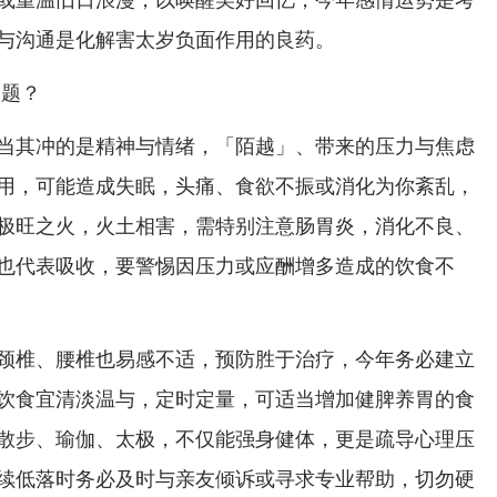
与沟通是化解害太岁负面作用的良药。
问题？
当其冲的是精神与情绪，「陌越」、带来的压力与焦虑
用，可能造成失眠，头痛、食欲不振或消化为你紊乱，
极旺之火，火土相害，需特别注意肠胃炎，消化不良、
也代表吸收，要警惕因压力或应酬增多造成的饮食不
颈椎、腰椎也易感不适，预防胜于治疗，今年务必建立
饮食宜清淡温与，定时定量，可适当增加健脾养胃的食
散步、瑜伽、太极，不仅能强身健体，更是疏导心理压
续低落时务必及时与亲友倾诉或寻求专业帮助，切勿硬