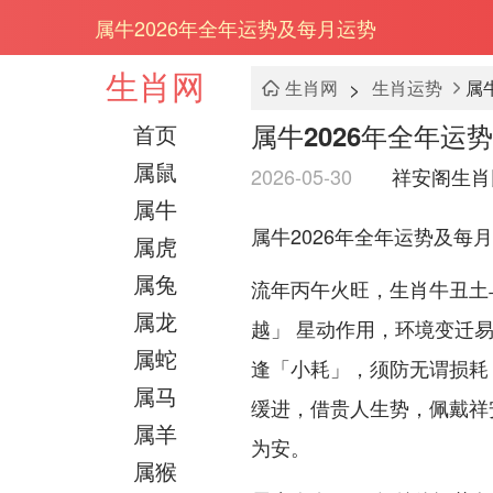
属牛2026年全年运势及每月运势
生肖网
>
生肖网
生肖运势
属
属牛2026年全年运
首页
属鼠
2026-05-30
祥安阁生肖
属牛
属牛2026年全年运势及每
属虎
属兔
流年丙午火旺，生肖牛丑土
属龙
越」 星动作用，环境变迁
属蛇
逢「小耗」，须防无谓损耗
属马
缓进，借贵人生势，佩戴祥
属羊
为安。
属猴