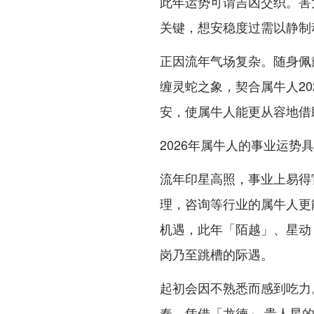
此年运势可谓吉凶交织。害
关键，想安稳度过需以静制
正因流年气场复杂。随身佩
缠灵蛇之象，契合属牛人2
安，使属牛人能更从容地借
2026年属牛人的事业运势
流年印星高照，事业上易得
理，咨询等行业的属牛人更
机遇，此年「陌越」、星动
岗乃至跳槽的际遇。
起初会因不熟悉而感到吃力
奏，凭借「龙德」 贵人星