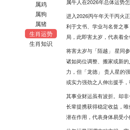
属牛人在2026年总体运势
属鸡
属狗
进入2026丙午年天干丙
属猪
利于文书、学业与名誉之事
生肖运势
局，此即害太岁，代表着全
生肖知识
将害太岁与「陌越」 星同
诸如岗位调整、搬家或新的
力，但「龙德」 贵人星的
或实力强劲之人伸出援手，
其事业财运虽有波折。却非
长辈提携获得稳定收益，唯
潜在作用，代表身体易受小