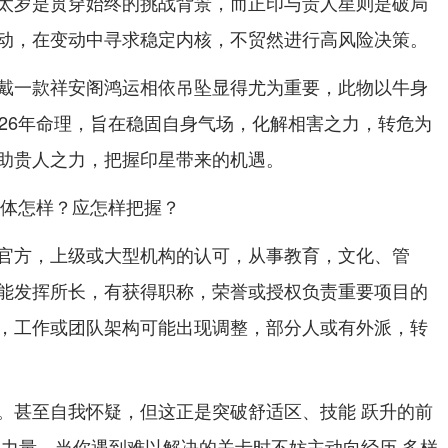
太岁是贯穿始终的挑战背景，而正印与贵人星则是破局
动，在变动中寻求稳定内核，不贸然进行高风险决策。
戴一款祥安阁鸿运相依吊坠显得尤为重要，此物以牛身
026年命理，旨在稳固自身气场，化解相害之力，转危为
助贵人之力，把握印星带来的机遇。
具体怎样？应怎样把握？
官方，上级或大型机构的认可，从事教育，文化、管
能发挥所长，有获得职称，荣誉或授权负责重要项目的
，工作或团队架构可能出现调整，部分人或有外派，转
。甚至自我怀疑，但这正是突破舒适区、技能 跃升的前
的力量，当你遇到难以解决的关卡时不妨主动向经历 多样