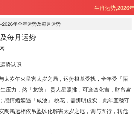
生肖运势,2026
牛2026年全年运势及每月运势
势及每月运势
网
月运势认识
与太岁午火呈害太岁之局，运势根基受扰，全年受「陌
易生压力，然「龙德」 贵人星照拂，可逢凶化吉，财帛宫
；感情婚姻遇「咸池」 桃花，需辨明虚实，此年宜稳守
安阁鸿运相依吊坠以化解害太岁之厄，调与五行，转危