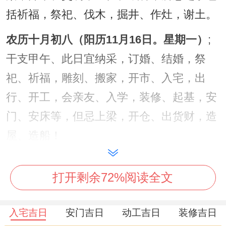
括祈福，祭祀、伐木，掘井、作灶，谢土。
农历十月初八（阳历11月16日。星期一）
;
干支甲午、此日宜纳采，订婚、结婚，祭
祀、祈福，雕刻、搬家，开市、入宅，出
行、开工，会亲友、入学，装修、起基，安
门、安床等，但忌上梁，开仓、出货财，造
屋、造船！
农历十月十四（阳历11月22日,星期日）
,干
打开剩余72%阅读全文
支庚子；宜纳采，订婚、结婚，祭祀、祈
福，求嗣、开光，出行、解除，进人口、开
入宅吉日
安门吉日
动工吉日
装修吉日
市，立券、挂匾，入宅、搬家，安门、栽