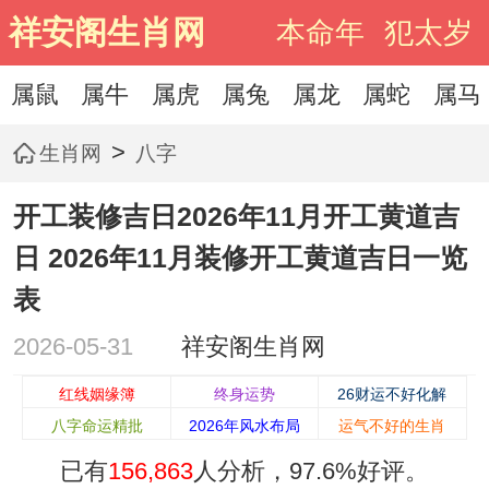
祥安阁生肖网
本命年
犯太岁
属鼠
属牛
属虎
属兔
属龙
属蛇
属马
>
生肖网
八字
开工装修吉日2026年11月开工黄道吉
日 2026年11月装修开工黄道吉日一览
表
2026-05-31
祥安阁生肖网
红线姻缘簿
终身运势
26财运不好化解
八字命运精批
2026年风水布局
运气不好的生肖
已有
156,863
人分析，
97.6%
好评。