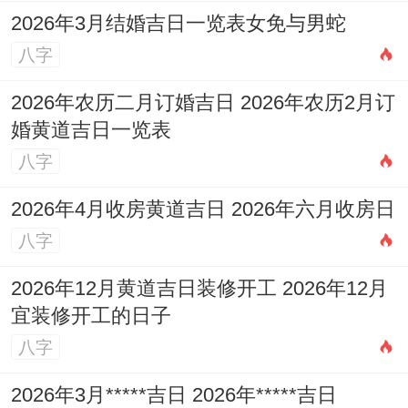
若条件允许,结合业主及家人的生辰八字进行
2026年3月结婚吉日一览表女免与男蛇
精准择日;是更为理想的做法，能使吉日能量
八字
与个人命理越发契合。
2026年农历二月订婚吉日 2026年农历2月订
选择一個吉祥的日子開啟家宅的煥新之旅、
婚黄道吉日一览表
是對傳統文化的尊重！也是對未來美好生活
八字
的一份虔誠祈願，它不僅能從心理上給予我
2026年4月收房黄道吉日 2026年六月收房日
們積極的暗示。
八字
我知道的是，能通過遵循自然與時空的法
2026年12月黄道吉日装修开工 2026年12月
則，巧妙規避可能存在的風險;為整個裝修工
宜装修开工的日子
程奠定一個与諧穩固的基礎.願您在2026年
八字
11月尋的那箇專屬於您的良辰吉時，讓家宅
2026年3月*****吉日 2026年*****吉日