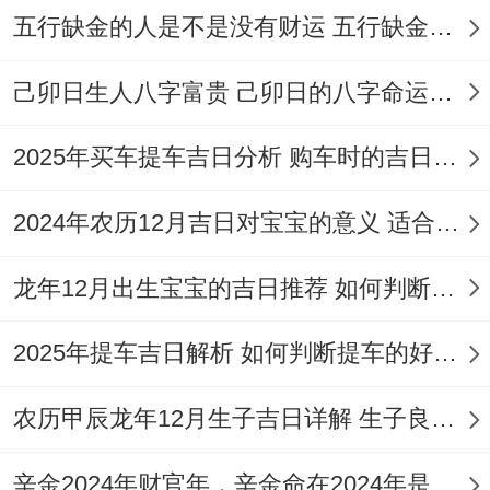
日冲牛煞西。家中有这些生肖的成员。
五行缺金的人是不是没有财运 五行缺金的人命运好不好
尤其是重要居住者；则需慎重考虑行不行选
己卯日生人八字富贵 己卯日的八字命运如何
择该日，或采取相应措施。
紫白九星
的飞临
同样作用气场！
2025年买车提车吉日分析 购车时的吉日与禁忌
如11月10日九紫天乙星临日;11月16日三碧
2024年农历12月吉日对宝宝的意义 适合龙年宝宝出生的日子有哪些
轩辕星当值。11月29日八白太阴星飞入 这
些星曜的吉凶属性不同;会为当日增添不同的
龙年12月出生宝宝的吉日推荐 如何判断吉日是否适合宝宝
能量色彩。
2025年提车吉日解析 如何判断提车的好日子
开工装修的方位跟行为禁忌
农历甲辰龙年12月生子吉日详解 生子良辰的影响因素
在尤其指定的吉日开工，同样要遵守部分要
紧的禁忌；以确保好运常驻。
方位禁忌
尤为
辛金2024年财官年，辛金命在2024年是财官年还是财印年