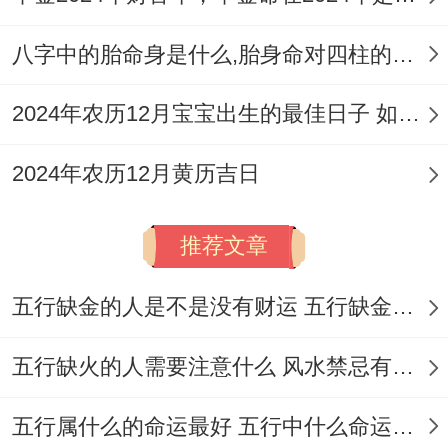
关键:
正南方
以...的身份当年太岁方。
八字中的胎命身是什么,胎身命对四柱的影响
说实话，宜进行大规模敲打、钻孔等剧烈震
动作业，以免惊扰太岁，
正北方
兼具岁破与
2024年农历12月宝宝出生的最佳日子 如何挑选适合的吉日
三煞双重凶位;绝对不宜在此方位起始工程或
2024年农历12月黄历吉日
进行任何动土行为。
厨房灶位
的改动需极度谨慎,炉灶标记家宅财
推荐文章
库,其位置不当或随意拆除可能关系到财运跟
五行缺金的人是不是没有财运 五行缺金的人命运好不好
健康，
行为禁忌
同样不容忽视:开工仪式后...
应确保工程持续进行 不宜无故中断超过一
五行缺火的人需要注意什么 风水禁忌有哪些
日。以免气场涣散.每一个装修废料同垃圾，
五行属什么的命运最好 五行中什么命运势旺盛
更是从凶方位清理出来的，应及时处理，不