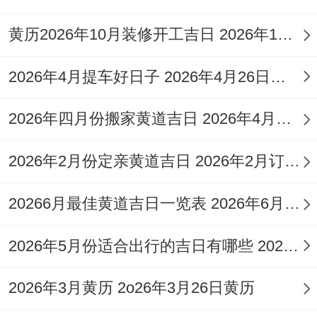
但忌结婚，搬家、出火，开市、入宅。
黄历2026年10月装修开工吉日 2026年10月黄道吉日装修开工
这些日子的选择，为工程的顺利开启提供了
传统智慧上的保障。
2026年4月提车好日子 2026年4月26日适合提车吗
深究吉日背后的风水要素
2026年四月份搬家黄道吉日 2026年4月搬家黄道吉日查询
对选择吉日绝非简单地翻阅黄历。其背后是
2026年2月份定亲黄道吉日 2026年2月订亲好日子
一套难搞且精密的风水体系在运作,理解这些
要素能帮助咱们做出更契合自身的选择吗？
20266月最佳黄道吉日一览表 2026年6月份黄道吉日
首要便是
太岁与岁破
的方位。
2026年5月份适合出行的吉日有哪些 2026年5月26号适合出门吗
2026年为丙午年太岁位于正南方...岁破（即
冲太岁之方）位于正北方，日常动土、敲击
2026年3月黄历 2o26年3月26日黄历
等工序应绝对避免在这两个方位进行.尤其是