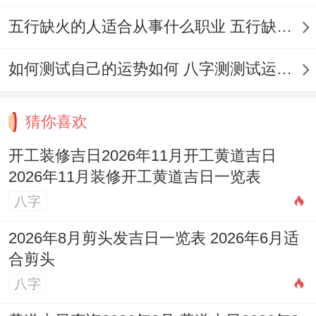
宜堆积在屋内过久。
五行缺火的人适合从事什么职业 五行缺火的人适合从事的职业有哪些
施工期间 房屋结构更是承重墙跟梁柱。不可
如何测试自己的运势如何 八字测测试运运程
随意拆除或改动，以免损坏整体风水稳定性
并带来安全隐患。
猜你喜欢
确保工程顺遂的注意事项
开工装修吉日2026年11月开工黄道吉日
2026年11月装修开工黄道吉日一览表
我有个朋友就遇到过。了选择黄道吉日与规
八字
避禁忌，还有部分细节值的关注；它们能为
您的装修之旅增添更多顺利与祥与，
择吉时
:
2026年8月剪头发吉日一览表 2026年6月适
选定了吉日，最佳再选择当日的一个吉时
合剪头
八字
（如上午辰时、巳时）举行好懂的开工仪式
或进行首次动土，以求锦上添花。