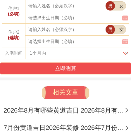
男
女
种，开工、求医，治病、会亲友，起基、装
住户1
(必填)
修，造屋、安葬，忌讳作灶，经络、安床。
男
女
农历十月十七（阳历11月25日。星期三）
，
住户2
(选填)
干支癸卯;宜结婚，纳采、订婚，祭祀、斋
入宅时间
醮，开光、安香，出火、出行，拆卸、开
工，祈福、进人口，纳财、交易，立券、搬
立即测算
家，安床、装修，安葬、除服，成服、需规
避置产，掘井、词讼，栽种。
相关文章
农历十月廿一（阳历11月29日，星期日）
、
2026年8月有哪些黄道吉日 2026年8月有几个星期
干支丁未。宜订婚，纳采、会亲友，祭祀、
祈福，装修、开工，安机械、破土，安葬，
7月份黄道吉日2026年装修 2o26年7月份装修黄道吉日