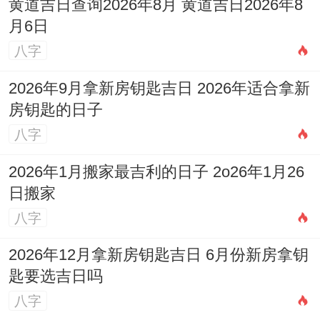
黄道吉日查询2026年8月 黄道吉日2026年8
月6日
净宅与仪式
：动工前可进行简单的净宅仪
八字
式。燃香祈福，或由业主在吉方进行标记性
的敲击，宣告工程正式开始、帮助净化空间
2026年9月拿新房钥匙吉日 2026年适合拿新
房钥匙的日子
并祈求平安。
八字
施工队伍沟通
:提前跟设计师、工长沟通核心
2026年1月搬家最吉利的日子 2o26年1月26
吉日与的注意的方位禁忌，确保施工计划与
日搬家
传统讲究不相违背、避免无意中的冲犯！
八字
2026年12月拿新房钥匙吉日 6月份新房拿钥
匙要选吉日吗
个人八字参考
：黄历吉日是普适性的选择。
八字