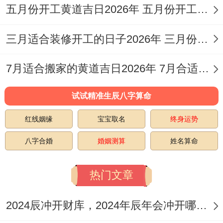
五月份开工黄道吉日2026年 五月份开工吉日查询
北方,因其一块儿是岁破与三煞位。
三月适合装修开工的日子2026年 三月份适合装修开工的黄道吉日
触犯则可能引致不必要的麻烦。
三煞位
同样
逐年变化...2026年三煞位在北方,此方位不宜
7月适合搬家的黄道吉日2026年 7月合适搬家日子
兴工动土。
试试精准生辰八字算命
若无法规避、则需选择吉日吉时并从其他方
红线姻缘
宝宝取名
终身运势
位开始施工以化解...
生肖相冲
也至关重要...
每日都有其冲煞的生肖、譬如2026年11月
八字合婚
婚姻测算
姓名算命
10日冲马煞南！
热门文章
11月12日冲猴煞北;11月16日冲鼠煞北，11
2024辰冲开财库，2024年辰年会冲开哪些人的财库
月22日冲马煞南.11月25日冲鸡煞西,11月29