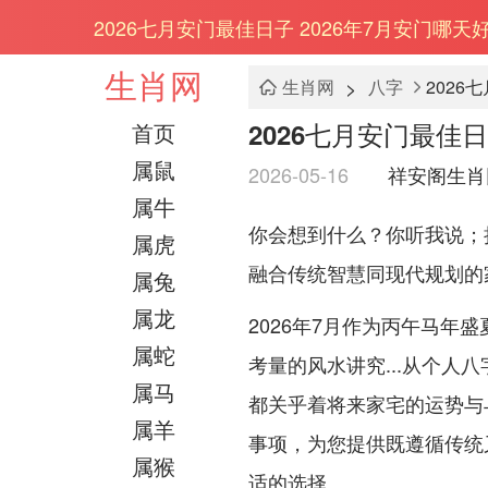
2026七月安门最佳日子 2026年7月安门哪天
生肖网
>
生肖网
八字
2026
2026七月安门最佳日
首页
属鼠
2026-05-16
祥安阁生肖
属牛
你会想到什么？你听我说；
属虎
融合传统智慧同现代规划的
属兔
属龙
2026年7月作为丙午马
属蛇
考量的风水讲究...从个人
属马
都关乎着将来家宅的运势与与
属羊
事项，为您提供既遵循传统
属猴
适的选择.