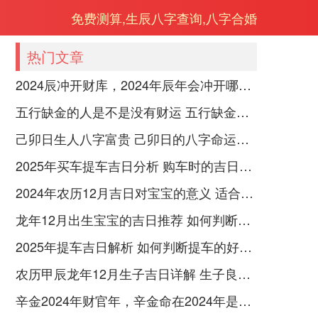
免费测算,生辰八字查询,八字合婚
热门文章
2024辰冲开财库，2024年辰年会冲开哪些人的财库
五行缺金的人是不是没有财运 五行缺金的人命运好不好
己卯日生人八字富贵 己卯日的八字命运如何
2025年买车提车吉日分析 购车时的吉日与禁忌
2024年农历12月吉日对宝宝的意义 适合龙年宝宝出生的日子有哪些
龙年12月出生宝宝的吉日推荐 如何判断吉日是否适合宝宝
2025年提车吉日解析 如何判断提车的好日子
农历甲辰龙年12月生子吉日详解 生子良辰的影响因素
辛金2024年财官年，辛金命在2024年是财官年还是财印年