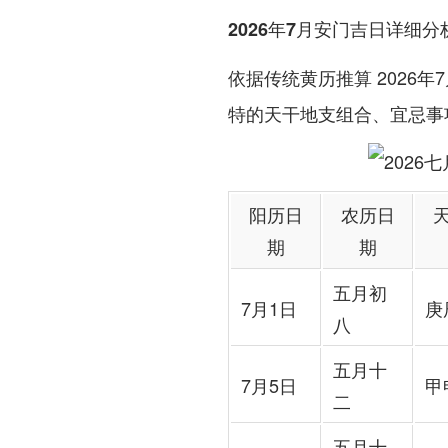
2026年7月安门吉日详细分
依据传统黄历推算 2026
特的天干地支组合、宜忌事
阳历日
农历日
期
期
五月初
7月1日
庚
八
五月十
7月5日
甲
二
五月十