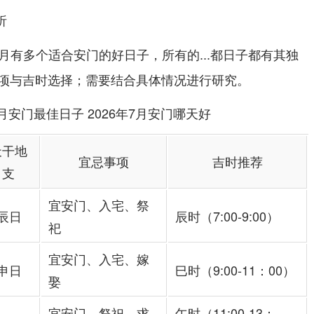
析
年7月有多个适合安门的好日子，所有的...都日子都有其独
项与吉时选择；需要结合具体情况进行研究。
天干地
宜忌事项
吉时推荐
支
宜安门、入宅、祭
辰日
辰时（7:00-9:00）
祀
宜安门、入宅、嫁
申日
巳时（9:00-11：00）
娶
宜安门、祭祀、求
午时（11:00-13：