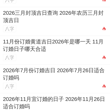
八字
己与团队一个主动的心理暗示、一份美好的
期许，这份对传统的尊重与对细节的关注，
2026三月封顶吉日查询 2026年农历三月封
顶吉日
往往能位咱们的事业带来意想不到的好运与
八字
顺畅的开端。
11月份订婚黄道吉日2026年是哪一天 11月
进而在忙碌筹备各种开业事务的多花点心思
订婚日子哪天合适
选个黄道吉日 绝对是值得的！希望你在
八字
2026年3月里选到心仪的好日子，开业大吉,
2026年7月份订婚吉日 2026年7月26日适合
生意兴隆！你有什么想法？
订婚吗
八字
2026年11月宜订婚的日子 2026年11月26日
适合订婚吗