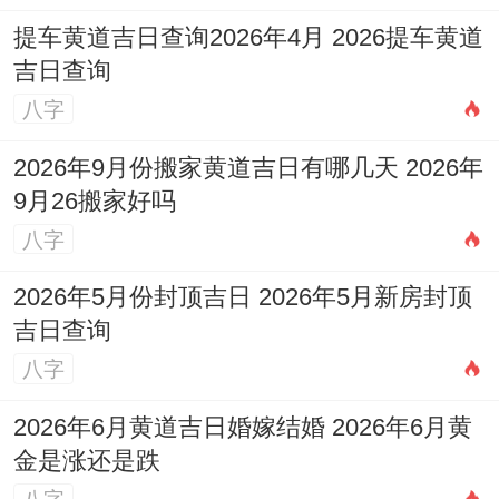
关键的是日子要适合你自己，最佳能结合老
提车黄道吉日查询2026年4月 2026提车黄道
板还有重要合伙人的生辰八字来多在领域 考
吉日查询
虑，这样选出来的日子才是对你最有利的。
八字
有一点要不相同提醒;2026年3月29日（农历
2026年9月份搬家黄道吉日有哪几天 2026年
9月26搬家好吗
二月十一）这天老黄历上标注了「月忌日、
八字
大事勿用」， 而且是「杨公忌日,诸事不
宜」、 由此可以看出在这一天最佳避开随便
2026年5月份封顶吉日 2026年5月新房封顶
一个重要的开业或庆典活动！
吉日查询
八字
挑个好日子开张，就像是种下一颗充斥希望
的种子；选对了土壤与时节,以后的成长自然
2026年6月黄道吉日婚嫁结婚 2026年6月黄
金是涨还是跌
会更加顺利.它不只是是一个仪式，更是给自