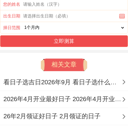
您的姓名
经络、纳财、
出生日期
开业、立券、
交易、入学、
择日范围
理发、架马
立即测算
宜：嫁娶、祭
祀、出行、冠
相关文章
笄、立券、交
看日子选吉日2026年9月 看日子选什么黄历
易、进人口、
开业、移徙、
2026年4月开业最好日子 2026年4月开业吉日
修造、动土、
26年2月领证好日子 2月领证的日子
安床、入殓、