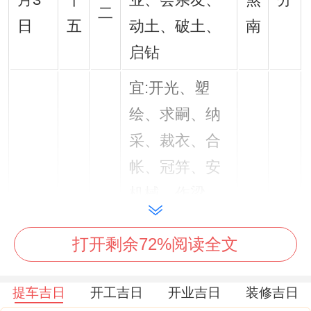
月3
十
业、会亲友、
煞
分
二
日
五
动土、破土、
南
启钻
宜:开光、塑
绘、求嗣、纳
采、裁衣、合
帐、冠笄、安
机械、作梁、
2026
正
冲
星
开柱眼、安
年3
月
猪
98
打开剩余72%阅读全文
期
门、安床、造
月8
二
煞
分
日
仓、祭祀、会
日
十
东
提车吉日
开工吉日
开业吉日
装修吉日
亲友、祈福、