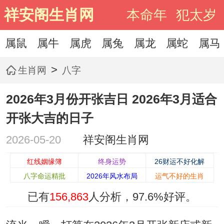
祥安阁生肖网
本命年
犯太岁
属鼠
属牛
属虎
属兔
属龙
属蛇
属马
>
生肖网
八字
2026年3月份开张吉日 2026年3月适合
开张大吉的日子
2026-05-20
祥安阁生肖网
红线姻缘簿
终身运势
26财运不好化解
八字命运精批
2026年风水布局
运气不好的生肖
已有
156,863
人分析，
97.6%
好评。