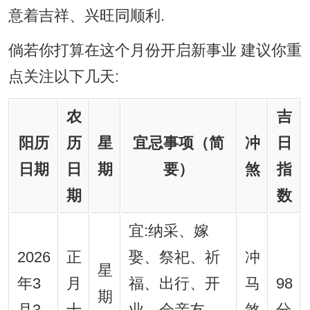
意着吉祥、兴旺同顺利.
倘若你打算在这个月份开启新事业 建议你重
点关注以下几天:
农
吉
阳历
历
星
宜忌事项（简
冲
日
日期
日
期
要）
煞
指
期
数
宜:纳采、嫁
2026
正
娶、祭祀、祈
冲
星
年3
月
福、出行、开
马
98
期