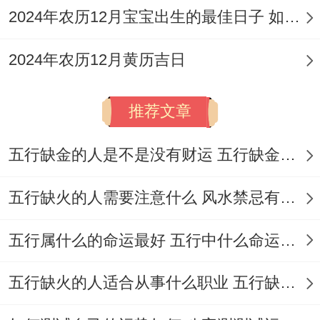
2024年农历12月宝宝出生的最佳日子 如何挑选适合的吉日
基
2024年农历12月黄历吉日
选择开业日子，不只是是看哪一天写着「宜
开业」那么不复杂，在此 面有许多讲究.大
推荐文章
家都知道得避开与自己生肖相冲的日子，就
像你属马 那就最佳别选冲马的3月3日；
五行缺金的人是不是没有财运 五行缺金的人命运好不好
属猪的朋友，则要避开3月8日与3月20日. 光
五行缺火的人需要注意什么 风水禁忌有哪些
是日子吉利还不够;一天之中的具体时辰也有
吉凶之分；所以选好了日子，最佳在仔细看
五行属什么的命运最好 五行中什么命运势旺盛
当天的吉时尽量在吉时里举行开业仪式...
五行缺火的人适合从事什么职业 五行缺火的人适合从事的职业有哪些
也要留意一下老黄历里当天除了「开业」还