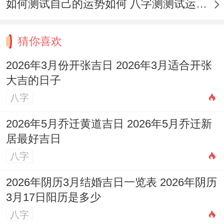
如何测试自己的运势如何 八字测测试运运程
适宜做什么与有哪些事件是忌讳的；这样才
能更好地规划开业当天的其他活动。
猜你喜欢
像3月3日正月十五（元宵节）。自身就是个
2026年3月份开张吉日 2026年3月适合开张
团圆喜庆的日子，又逢青龙黄道,寓意着事业
大吉的日子
开始就能得到祥瑞照耀，一路光明. 而3月20
八字
日二月初二 俗称「龙抬头」;是民间认位阳
2026年5月乔迁黄道吉日 2026年5月乔迁新
气生发、万物复苏的好日子，这天开业、寓
居最好吉日
意事业抬头，蒸蒸日上。
八字
2026年阴历3月结婚吉日一览表 2026年阴历
3月17日阳历是多少
当然啦、黄历只是提供了一个参考框架。最
八字