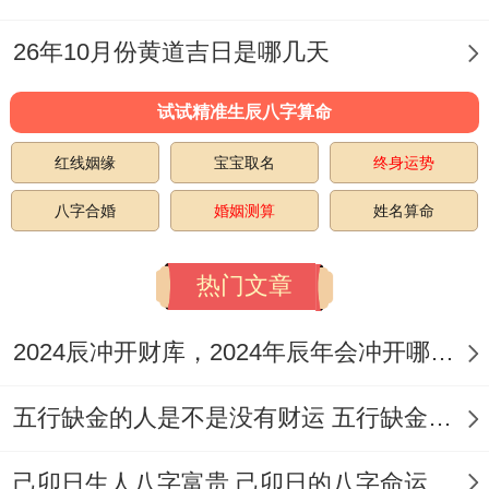
捕捉、纳畜
26年10月份黄道吉日是哪几天
宜:开业、立
券、交易、挂
试试精准生辰八字算命
2026
正
匾、祭祀、祈
冲
红线姻缘
宝宝取名
终身运势
星
年3
月
福、开光、入
蛇
96
期
八字合婚
婚姻测算
姓名算命
月14
廿
宅、移徙、安
煞
分
六
日
六
床、拆卸、动
西
热门文章
土、上梁、进
2024辰冲开财库，2024年辰年会冲开哪些人的财库
人口
宜：祭祀、祈
五行缺金的人是不是没有财运 五行缺金的人命运好不好
福、求嗣、斋
己卯日生人八字富贵 己卯日的八字命运如何