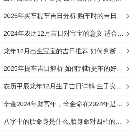
醮、嫁娶、冠
2026
正
冲
星
笄、出行、开
2025年买车提车吉日分析 购车时的吉日与禁忌
年3
月
鸡
96
期
业、交易、会
月18
三
煞
分
2024年农历12月吉日对宝宝的意义 适合龙年宝宝出生的日子有哪些
三
亲友、教牛
日
十
西
马、除服、成
龙年12月出生宝宝的吉日推荐 如何判断吉日是否适合宝宝
服、启钻、安
2025年提车吉日解析 如何判断提车的好日子
葬、移柩
宜:纳财、开
农历甲辰龙年12月生子吉日详解 生子良辰的影响因素
2026
二
业、立券、交
冲
星
辛金2024年财官年，辛金命在2024年是财官年还是财印年
年3
月
易、开光、安
猪
98
期
月20
初
床、上梁、盖
煞
分
八字中的胎命身是什么,胎身命对四柱的影响
五
日
二
屋、修造、起
东