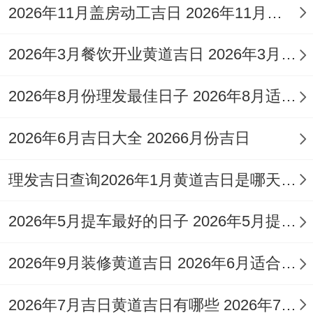
移柩、破土；
2026年11月盖房动工吉日 2026年11月动工吉日
2026
正
亦有列宜:纳
冲
星
2026年3月餐饮开业黄道吉日 2026年3月餐饮开业吉日最好吉日
年3
月
采、订盟、嫁
龙
95
期
月13
廿
娶、祭祀、祈
煞
分
五
2026年8月份理发最佳日子 2026年8月适合理发的时间
日
五
福、求嗣、置
北
产、求医、治
2026年6月吉日大全 20266月份吉日
病、开业、交
理发吉日查询2026年1月黄道吉日是哪天 理发吉日查询2026年9月黄道吉日
易、立券、会
亲友、移徙、
2026年5月提车最好的日子 2026年5月提车那天日子好
竖柱、上梁、
2026年9月装修黄道吉日 2026年6月适合装修的黄道吉日
盖屋、合脊、
安门、放水、
2026年7月吉日黄道吉日有哪些 2026年7月26日黄道吉日吉时