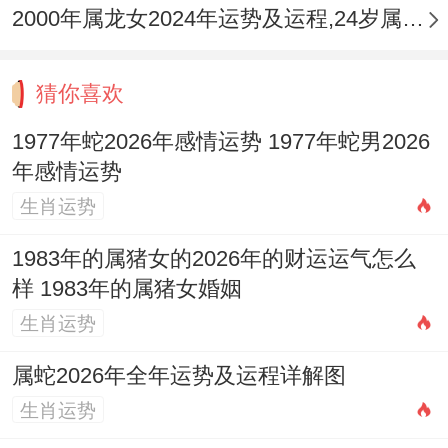
是否与你同频，这个季节的是「观察」同
2000年属龙女2024年运势及运程,24岁属龙人2024全年每月运势女性如何
「铺垫」，为可能到来的夏季发展打下坚实
而真诚的基础。
猜你喜欢
整体来看春季的感情运势如同大地回春。生
1977年蛇2026年感情运势 1977年蛇男2026
机暗藏但外表平静，重要的课题是平衡外在
年感情运势
责任与内在情感需求，避免让关系陷入纯粹
生肖运势
的「事务性合作」，不管是已婚还是单身，
1983年的属猪女的2026年的财运运气怎么
主动安排部分具有仪式感的小互动，比如一
样 1983年的属猪女婚姻
次精心准备的晚餐，一场短途的踏青，都能
生肖运势
有效融化初春的「薄冰」，让情感的溪流更
属蛇2026年全年运势及运程详解图
加欢畅地流淌起来，为后续的运势发展积蓄
生肖运势
温暖的势能。