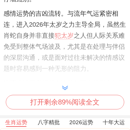
感情运势的吉凶流转。与流年气运紧密相
连，进入2026年太岁之力主导全局，虽然生
肖蛇自身并非直接
犯太岁
之人但人际关系难
免受到整体气场波及，尤其是在处理与伴侣
的深层沟通，或是面对过往未解决的情感议
题时容易感到一种无形的阻力。
这要求蛇男必须付出比往年更多的耐心与同
理心，吉星同样会带来庇护，关键在于能否
打开剩余89%阅读全文
主动把握，例如当感到沟通不畅时主动创造
部分脱离日常琐事的独处时光，进行心灵层
生肖运势
八字精批
2026运势
十年大运
面的对话，将能有效利用「偏印」的正面能