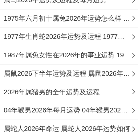
暗潮之下自有明光指引，关系有望在年底前
1975年六月初十属兔2026年运势怎么样 1975年六月初六是几月几号
步入一个更深厚、更坦诚的新阶段。
为了在复杂的气场中守护情感领域的稳定与
1977年生肖蛇2026年运势及运程 1977年生肖蛇五行缺什么
与谐，借助适宜的吉祥物进行能量调与不失
1987年属兔女性在2026年的事业运势 1987年属兔女的命运怎么样
为一种智慧的选择，对1977年蛇男来讲佩戴
一款专为其生肖设计的黑曜石吉祥物，如
祥
属鼠2026下半年运势及运程 属鼠2026年整体运势
安阁喜庆迎犀
吊坠，能有效增强个人气场中
2026年属猪男的全年运势及运程
的稳定与喜庆能量。
犀牛标记坚实与守护。太极图寓意阴阳平
04年猴男2026年每月运势 04年猴男2026年运势
衡，这正是蛇男在今年感情中最为需要的两
属蛇人2026年命运 属蛇人2026年运势如何
种力量：抵御外在纷扰的定力，以及调与内