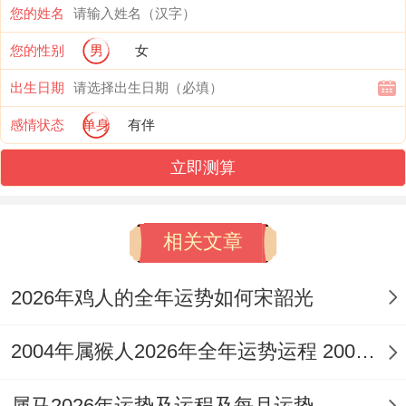
您的姓名
量，化思虑为理解。
您的性别
男
女
一个不可忽视的层面是出生在1977年的生肖
出生日期
蛇。其天生性格中谨慎、敏锐甚至略带多疑
感情状态
单身
有伴
的特质，在今年星象的作用下可能被放大，
立即测算
你可能会对伴侣的言行过度解读，或是因为
追求内心的完美境界而对现状产生不满，要
相关文章
明白，感情的长久维系，最需要人拥有的不
是挑剔的眼光，而是包容的智慧与共同成长
2026年鸡人的全年运势如何宋韶光
的意愿。
2004年属猴人2026年全年运势运程 2004年属猴人2026年运势及运程
今年正是修炼此等心性的绝佳时机。若能在
波动中保持定力，在反思后采取积极行动，
属马2026年运势及运程及每月运势