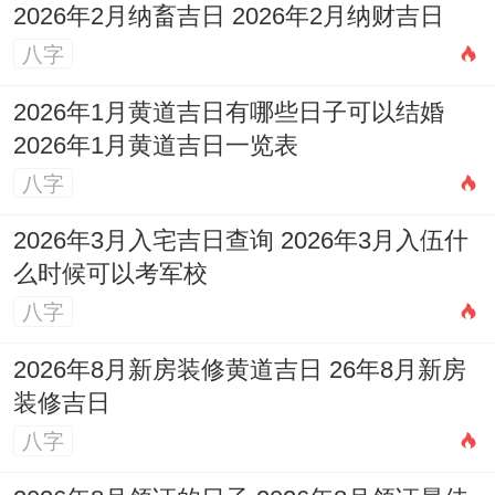
2026年2月纳畜吉日 2026年2月纳财吉日
夏季感情运势：升温与波动交织
八字
进入午月盛夏的炽热能量开始显著作用情绪
2026年1月黄道吉日有哪些日子可以结婚
与人际关系，今年夏季，蛇男的感情世界将
2026年1月黄道吉日一览表
迎来明显的「升温」，但这种升温可能以两
八字
种截然不同的形式出现：一种是亲密关系的
2026年3月入宅吉日查询 2026年3月入伍什
热情重燃，另一种则是矛盾与分歧的激烈显
么时候可以考军校
现，受到季节五行火旺的作用，你内在的敏
八字
感与情绪化容易被激发，原本在春季被压抑
2026年8月新房装修黄道吉日 26年8月新房
或忽略的感受，可能会在某个下突然爆发出
装修吉日
来，让伴侣感到意外。
八字
对于已婚的蛇男，夏季是考验沟通艺术的關