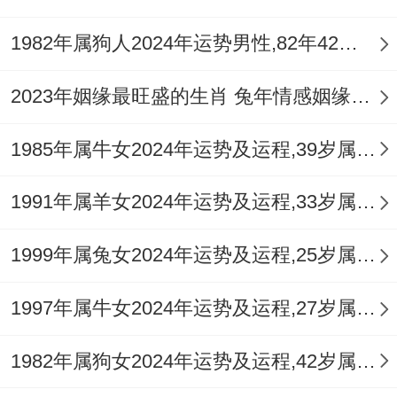
1982年属狗人2024年运势男性,82年42岁属狗男2024年每月运程怎么样
你的谨慎性格在此刻发挥积极作用。能帮你
过滤掉许多不切实际的烂桃花，也要警惕因
2023年姻缘最旺盛的生肖 兔年情感姻缘运比较旺的属相
过度分析而错失良机，有时候，感情需要一
1985年属牛女2024年运势及运程,39岁属牛人2024全年每月运势女性如何
点点感性的冲动作为开场。
对于处于含糊关系或正在追求阶段的蛇男来
1991年属羊女2024年运势及运程,33岁属羊人2024全年每月运势女性如何
讲春季是建立可靠印象的好时机，你的稳重
1999年属兔女2024年运势及运程,25岁属兔人2024全年每月运势女性如何
与责任感会成为吸引对方的亮点，但进展会
相对缓慢，不宜急于求成，你可以通过分享
1997年属牛女2024年运势及运程,27岁属牛人2024全年每月运势女性如何
部分个人对未来的规划（不局限于物质层
1982年属狗女2024年运势及运程,42岁属狗人2024全年每月运势女性如何
面，也包括生活理念），来试探对方的心意