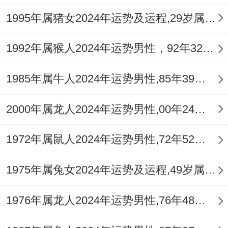
并非情感褪色，而是受到流年星象作用，你
1995年属猪女2024年运势及运程,29岁属猪人2024全年每月运势女性如何
的注意力暂时被「责任」同「思虑」所分
1992年属猴人2024年运势男性，92年32岁属猴男2024年每月运程怎么样
散，此时的感情状态，如同初春的溪流，表
面仍有薄冰，深处却已开始流动。
1985年属牛人2024年运势男性,85年39岁属牛男2024年每月运程怎么样
等到辰月也就是农历三月随着气候转暖。情
2000年属龙人2024年运势男性,00年24岁属龙男2024年每月运程怎么样
感互动的频率会增加，但值得注意的是这个
阶段的交流容易围绕实际焦点展开，例如家
1972年属鼠人2024年运势男性,72年52岁属鼠男2024年每月运程怎么样
庭财务、子女教育或房产事务等，虽然这是
1975年属兔女2024年运势及运程,49岁属兔人2024全年每月运势女性如何
共同生活中必要的部分，但若缺乏温情点
缀，会让关系显得干涩。
1976年属龙人2024年运势男性,76年48岁属龙男2024年每月运程怎么样
最敏锐的人可能会在此刻察觉到一丝疲惫。