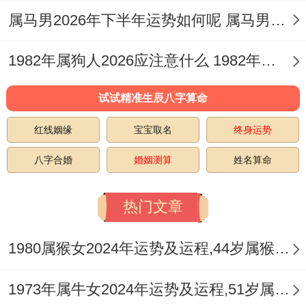
心矛盾与两人关系的智慧，它能帮助佩戴者
属马男2026年下半年运势如何呢 属马男人2026年下半年运势及运程
在情感思虑过重时回归中正，在沟通时更顺
1982年属狗人2026应注意什么 1982年属狗人什么性格
畅地表达爱与责任。
春季感情运势：萌芽与审视之季
试试精准生辰八字算命
进入寅月与卯月春天的气息唤醒万物。但对
红线姻缘
宝宝取名
终身运势
于蛇男的感情世界，这更像是一个缓慢苏醒
八字合婚
婚姻测算
姓名算命
与冷静审视的时期，年初气场尚未完全稳
热门文章
定，你的心思可能更多放在事业规划或家庭
事务的开年布局上对情感的投入显得有些被
1980属猴女2024年运势及运程,44岁属猴人2024全年每月运势女性如何
动与务实。
1973年属牛女2024年运势及运程,51岁属牛人2024全年每月运势女性如何
伴侣可能会觉得你有些疏离或心不在焉。这