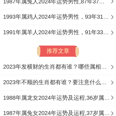
1987年属兔人2024年运势男性,87年37岁属兔男2024年每月运程怎么样
即双方都在履行角色，却忽略了作为伴侣的
情感慰藉功能，这是春季埋下的一个微妙伏
1993年属鸡人2024年运势男性，93年31岁属鸡男2024年每月运程怎么样
笔，若不能及时察觉并注入活力，可能会在
1991年属羊人2024年运势男性，91年33岁属羊男2024年每月运程怎么样
后续季节演变成隔阂。
单身蛇男在春季的桃花运势较为平淡。你可
推荐文章
能会通过工作关系或长辈介绍认识部分新朋
友，但第一印象多停留在「感觉对方人不
2023年发横财的生肖都有谁？哪些属相财运旺盛？
错」、「条件合适」的层面，缺乏那种电光
2023年不顺的生肖都有谁？要注意什么呢？
火石般的心动感，这并非坏事，它迫使你用
一种更成熟、更全面的眼光去审视潜在伴
1988年属龙女2024年运势及运程,36岁属龙人2024全年每月运势女性如何
侣。
1987年属兔女2024年运势及运程,37岁属兔人2024全年每月运势女性如何