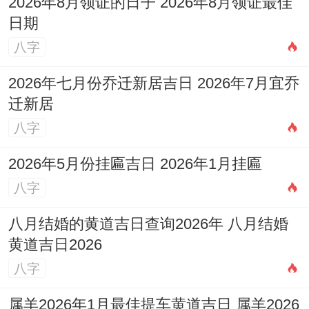
2026年8月领证的日子 2026年8月领证最佳
鍵时期，日常琐事的积累，加上天气带来的
日期
烦闷感，可可以让部分小摩擦升级为争执，
八字
你可能会觉得对方不够理解你为家庭的付
2026年七月份乔迁新居吉日 2026年7月宜乔
出，而对方可能抱怨你情感上的冷淡或疏
迁新居
离。
八字
问题的核心往往在于「表达」同「倾听」的
2026年5月份挂匾吉日 2026年1月挂匾
方式。眼看着矛盾产生，最无效的做法是冷
八字
战或翻旧账，要化解此时的波动，关键在于
八月结婚的黄道吉日查询2026年 八月结婚
「及时」的、心平气与的沟通，明确表达自
黄道吉日2026
己的感受与需求，而非指责对方。
八字
到了未月桃花运势对单身者而言有所提升。
属羊2026年1月最佳提车黄道吉日 属羊2026