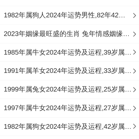
情无望？非也。
1982年属狗人2024年运势男性,82年42岁属狗男2024年每月运程怎么样
「正官」星对女性而言亦为正缘夫星。流年
午火中暗藏「己土」正印，若能通过长辈介
2023年姻缘最旺盛的生肖 兔年情感姻缘运比较旺的属相
绍或于文化、教育场合结识的对象，关系往
1985年属牛女2024年运势及运程,39岁属牛人2024全年每月运势女性如何
往更为稳定可靠，男性则需注意，过旺的官
杀会克制「妻财」星，在追求心仪对象时可
1991年属羊女2024年运势及运程,33岁属羊人2024全年每月运势女性如何
能感到阻碍重重，或自身因专注事业而忽略
1999年属兔女2024年运势及运程,25岁属兔人2024全年每月运势女性如何
了情感建设。
对于已有伴侣的属猴人「孤辰」的作用更多
1997年属牛女2024年运势及运程,27岁属牛人2024全年每月运势女性如何
体现在情感交流的频率与质量上，伴侣可能
1982年属狗女2024年运势及运程,42岁属狗人2024全年每月运势女性如何
会抱怨你过于忙碌或冷淡，而你自己也可能