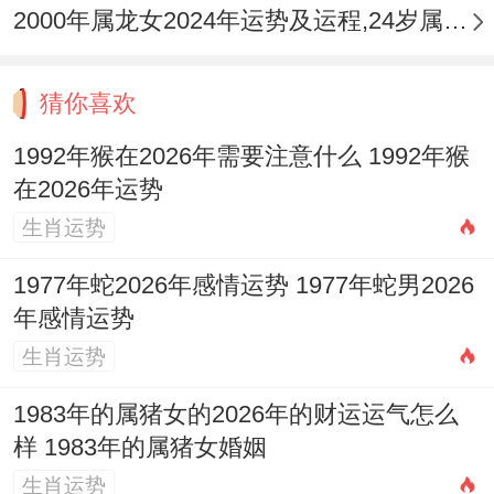
因压力而缺乏耐心，这并非感情本质遇到困
2000年属龙女2024年运势及运程,24岁属龙人2024全年每月运势女性如何
难，而是流年气场造成的暂时性疏离，除了
有意识的增加陪伴与沟通，也可借助风水之
猜你喜欢
力调与气场。
1992年猴在2026年需要注意什么 1992年猴
在2026年运势
2026年掌管人际与桃花的中宫方。适宜摆放
生肖运势
如
祥安阁鱼跃荷香
摆件，以「双鱼戏荷」的
与合意象，促进夫妻或恋人间的与谐互动，
1977年蛇2026年感情运势 1977年蛇男2026
年感情运势
化解「孤辰」带来的孤寂感，切记，此年感
生肖运势
情维护的关键在于「质量」而非「数量」，
一次深谈远胜于终日无言的相对。
1983年的属猪女的2026年的财运运气怎么
样 1983年的属猪女婚姻
四、健康家宅：火旺克金身疲惫，太岁方位
生肖运势