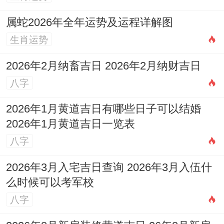
宜静安
属蛇2026年全年运势及运程详解图
健康方面流年丙午烈火持续克耗申金。需重
生肖运势
点关照呼吸为你（肺，支气管）、骨骼牙齿
及皮肤健康，火炎土燥的年份，也易引发心
2026年2月纳畜吉日 2026年2月纳财吉日
八字
脑血管问题，炎症、上火，失眠等症，是...
造成的「驿马」星动，常出差或自驾者需格
2026年1月黄道吉日有哪些日子可以结婚
外注意交通安全，防范四肢意外损伤。
2026年1月黄道吉日一览表
八字
全年应建立规律作息。避免熬夜透支，可多
进行游泳、瑜伽等舒缓运动以平衡过旺的火
2026年3月入宅吉日查询 2026年3月入伍什
么时候可以考军校
气，饮食上宜清淡润肺，少食辛辣燥热之
八字
物，这不仅是养生之需，更是顺应天时、平
衡五行之路。