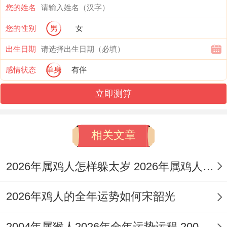
您的姓名
务范围扩张等动态事件，很可能因此获得发
您的性别
男
女
展机遇，「禄勋」星的同临，则代表着通过
职务行为或专业成就能获得官方认可与实质
出生日期
嘉奖，是事业进步的吉兆。
感情状态
单身
有伴
立即测算
「孤辰」星的负面作用亦不容小觑。它可能
加剧人际关系的疏离感，尤其在情感与亲密
关系中易感孤独，或与伴侣、家人产生沟通
相关文章
隔阂，「劫煞」则提示需警惕突如其来的破
2026年属鸡人怎样躲太岁 2026年属鸡人犯太岁吗
财、合作破裂或条件 被他人侵占的风险，此
星曜组合，正构成了2026年属猴人「在变动
2026年鸡人的全年运势如何宋韶光
中求发展，于压力下守成果」的运势基调。
2004年属猴人2026年全年运势运程 2004年属猴人2026年运势及运程