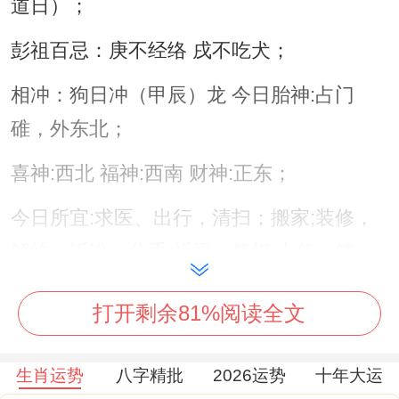
道日）；
彭祖百忌：庚不经络 戌不吃犬；
相冲：狗日冲（甲辰）龙 今日胎神:占门
碓，外东北；
喜神:西北 福神:西南 财神:正东；
今日所宜:求医、出行，清扫；搬家;装修，
解约；诉讼、分手;祈福，祭祀,上任、签
约，求人，拜访；
打开剩余81%阅读全文
生肖运势
八字精批
2026运势
十年大运