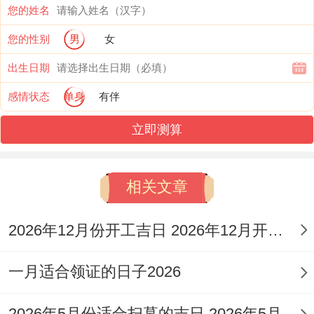
吉神:天恩,大明；七圣;神在，守日，月德，
您的姓名
母仓、吉期！
您的性别
男
女
2026年10月10日星期六
出生日期
感情状态
单身
有伴
农历:二零二六年九月初一 属蛇；
立即测算
岁次:丙午年戊戌月丁巳日岁煞东；
甲子五行：土 十二神：危执位 值神：明堂
相关文章
（黄道日）；
2026年12月份开工吉日 2026年12月开工吉日查询
彭祖百忌:丁不剃头 巳不远行；
相冲:蛇日冲（辛亥）猪 今日胎神:占房床，
一月适合领证的日子2026
外正东；
2026年5月份适合扫墓的吉日 2026年5月哪天适合祭祀