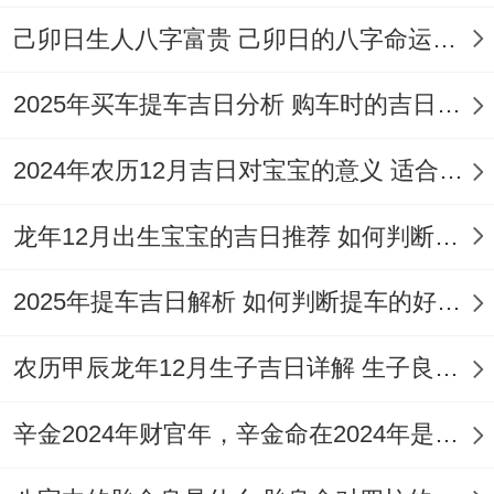
2026年10月16日星期五
己卯日生人八字富贵 己卯日的八字命运如何
农历：二零二六年九月初七 属猪；
2025年买车提车吉日分析 购车时的吉日与禁忌
岁次:丙午年戊戌月癸亥日岁煞西；
2024年农历12月吉日对宝宝的意义 适合龙年宝宝出生的日子有哪些
甲子五行:水 十二神：除执位 值神:玉堂（黄
龙年12月出生宝宝的吉日推荐 如何判断吉日是否适合宝宝
道日）；
彭祖百忌：癸不词讼 亥不嫁娶；
2025年提车吉日解析 如何判断提车的好日子
相冲：猪日冲（丁巳）蛇 今日胎神：占房
农历甲辰龙年12月生子吉日详解 生子良辰的影响因素
床,外东南；
辛金2024年财官年，辛金命在2024年是财官年还是财印年
喜神:东南 福神:东北 财神：正南；