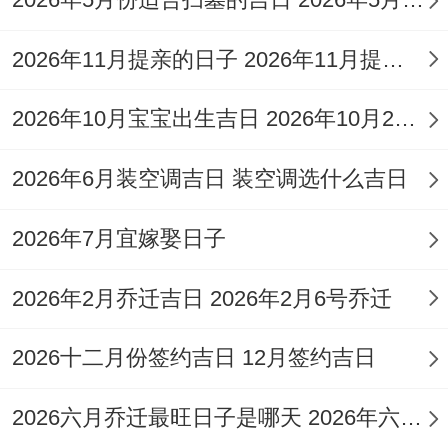
喜神:正南 福神：正东 财神:西南；
2026年11月提亲的日子 2026年11月提亲好日子
今日所宜:祈福;搬家，祭祀，结婚，订婚，
登山，探险;出行 乘船，安葬；
2026年10月宝宝出生吉日 2026年10月26号出生的小孩子
吉神：神在，续世，阴德,明堂。
2026年6月装空调吉日 装空调选什么吉日
2026年10月11日星期日
2026年7月宜嫁娶日子
农历：二零二六年九月初二 属马；
2026年2月乔迁吉日 2026年2月6号乔迁
岁次:丙午年戊戌月戊午日岁煞北；
2026十二月份签约吉日 12月签约吉日
甲子五行:火 十二神:成执位 值神:天刑（黑
道日）；
2026六月乔迁最旺日子是哪天 2026年六月乔迁之喜黄道吉日