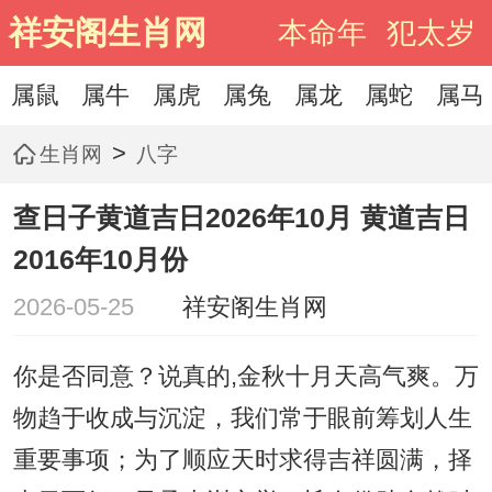
祥安阁生肖网
本命年
犯太岁
属鼠
属牛
属虎
属兔
属龙
属蛇
属马
>
生肖网
八字
查日子黄道吉日2026年10月 黄道吉日
2016年10月份
2026-05-25
祥安阁生肖网
你是否同意？说真的,金秋十月天高气爽。万
物趋于收成与沉淀，我们常于眼前筹划人生
重要事项；为了顺应天时求得吉祥圆满，择