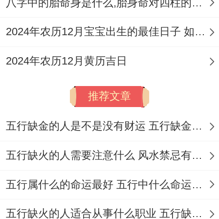
八字中的胎命身是什么,胎身命对四柱的影响
吉神：神在，相日，四相，五富 吉期；敬
安;玉堂。
2024年农历12月宝宝出生的最佳日子 如何挑选适合的吉日
2026年10月22日星期四
2024年农历12月黄历吉日
农历:二零二六年九月十三 属蛇；
推荐文章
岁次：丙午年戊戌月己巳日岁煞东；
甲子五行：木 十二神:危执位 值神：明堂
五行缺金的人是不是没有财运 五行缺金的人命运好不好
（黄道日）；
五行缺火的人需要注意什么 风水禁忌有哪些
彭祖百忌:己不破券 巳不远行；
五行属什么的命运最好 五行中什么命运势旺盛
相冲:蛇日冲（癸亥）猪 今日胎神:占门床,外
正南；
五行缺火的人适合从事什么职业 五行缺火的人适合从事的职业有哪些