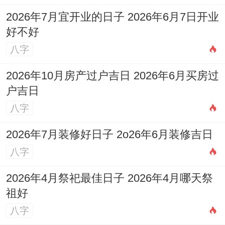
如青龙，明堂、金匮，天德、玉堂，司命六
2026年7月宜开业的日子 2026年6月7日开业
神值日、多数时候被认为是黄道吉日，诸事
好不好
八字
皆宜，而白虎，天牢、玄武，勾陈、朱雀，
天刑值日则多为黑道凶日，宜谨慎行事！十
2026年10月房产过户吉日 2026年6月买房过
二建星也是重要参考，平常;「除，危、定，
户吉日
执、成，开」日较为吉利,而「建，满、平，
八字
收、闭，破」日则需避开重大事项。
2026年7月装修好日子 2o26年6月装修吉日
各式各样得事件类型有其侧重点。对于婚姻
八字
嫁娶，传统上以新娘得八字为主，需避开新
2026年4月祭祀最佳日子 2026年4月哪天祭
娘得「三杀日」还有「月破日」；宜选「天
祖好
喜」「红鸾」等吉星值日 忌「孤辰」「寡
八字