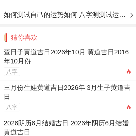
喜神：东北 福神:正北 财神:正北；
如何测试自己的运势如何 八字测测试运运程
吉神:七圣,续世；阴德，明堂。
猜你喜欢
2026年10月23日星期五
查日子黄道吉日2026年10月 黄道吉日2016
农历：二零二六年九月十四 属马；
年10月份
岁次:丙午年己亥月庚午日岁煞北；
八字
甲子五行：土 十二神：成执位 值神:天刑
三月份生娃黄道吉日2026年 3月生子黄道吉
（黑道日）；
日
八字
彭祖百忌：庚不经络 午不苫盖；
2026阴历6月结婚吉日 2026年阴历6月结婚
相冲：马日冲（甲子）鼠 今日胎神:占身床,
黄道吉日