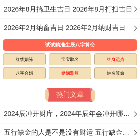
彭祖百忌：戊不受田 午不苫盖；
2026年8月搞卫生吉日 2026年8月打扫吉日
相冲:马日冲（壬子）鼠 今日胎神:占房床、
2026年2月纳畜吉日 2026年2月纳财吉日
碓外正东；
喜神:东南 福神:东北 财神：正北；
试试精准生辰八字算命
说实话，日所宜:结婚,订婚，宴请，动土.置
红线姻缘
宝宝取名
终身运势
业，搬家，装修，开市；开业,交易...签约，
八字合婚
婚姻测算
姓名算命
求医、上任，入学;考试，求职，求财，种
热门文章
植，出行，祈福;祭祀,上梁;筑堤，提车，新
船下水、诉讼；
2024辰冲开财库，2024年辰年会冲开哪些人的财库
吉神:七圣，神在,天喜，天医;天仓,三合,要
五行缺金的人是不是没有财运 五行缺金的人命运好不好
安，不将...