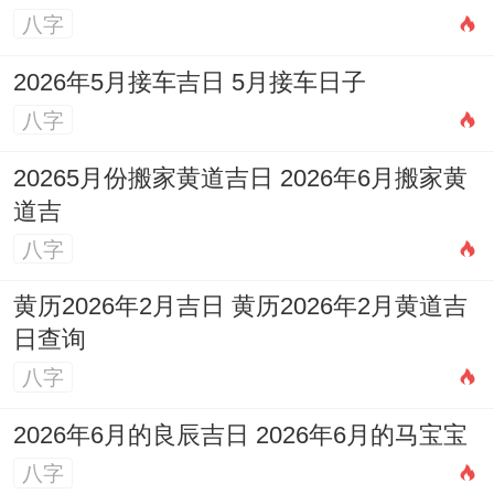
正南；
八字
吉神:鸣吠，月恩；天喜,天医；天仓；三
2026年5月接车吉日 5月接车日子
合，要安,不将。
八字
吉日选择得核心要点与事件匹配
20265月份搬家黄道吉日 2026年6月搬家黄
道吉
选择吉日并非轻松地查看黄历上得「宜」
八字
字。而需综合考虑事件性质、个人命理等因
素.首要原则是避开与当事人生肖相冲、相
黄历2026年2月吉日 黄历2026年2月黄道吉
日查询
刑、相害得日子，属鼠得人应避开「午日」
八字
（马日），原因是「子午相冲」，也要避开
与当年太岁相冲得日子，应选择吉神当值之
2026年6月的良辰吉日 2026年6月的马宝宝
日。
八字