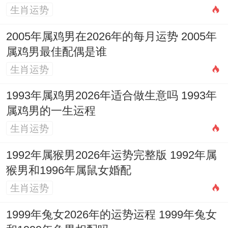
险并存的一年考验的是对风险的把控技能 。
生肖运势
3.1 正财与偏财运势具体怎样？
2005年属鸡男在2026年的每月运势 2005年
属鸡男最佳配偶是谁
正财：得益于事业上的奔波与付出。薪资收
生肖运势
入有望稳步增长，尤其是通过业绩，项目奖
金等方式，但过程辛苦，属于「劳有所
1993年属鸡男2026年适合做生意吗 1993年
属鸡男的一生运程
得」，偏财：机遇闪现，如股票，基金、短
生肖运势
期合伙项目等可能有意外收获，然而丙火偏
财坐午火旺地，如同烈火烹油，来得快也可
1992年属猴男2026年运势完整版 1992年属
猴男和1996年属鼠女婚配
能去得快，切忌贪心，见好就收，不宜进行
生肖运势
大规模，长周期的风险投资。
1999年兔女2026年的运势运程 1999年兔女
3.2 有哪些需要重点防范的破财风险？