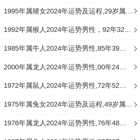
理念上的坚持而引发冲突。
1995年属猪女2024年运势及运程,29岁属猪人2024全年每月运势女性如何
2.1 事业发展有哪些具体机遇？
1992年属猴人2024年运势男性，92年32岁属猴男2024年每月运程怎么样
机遇源于「动」，主动寻求外派，驻守分公
司的机遇，或接手需要经常出差，对外联络
1985年属牛人2024年运势男性,85年39岁属牛男2024年每月运程怎么样
的项目，更容易做出成绩，跨界发展与学习
2000年属龙人2024年运势男性,00年24岁属龙男2024年每月运程怎么样
新技能也是良机，丙火伤官代表新技术，新
思维，利于从事策划，设计、演讲，培训等
1972年属鼠人2024年运势男性,72年52岁属鼠男2024年每月运程怎么样
靠口才与创意立足的行业，今年利于「跳
1975年属兔女2024年运势及运程,49岁属兔人2024全年每月运势女性如何
槽」或「转岗」，但务必选择有发展前景，
能发挥「动」能特性的平台。
1976年属龙人2024年运势男性,76年48岁属龙男2024年每月运程怎么样
2.2 面临的重要挑战与风险是什么？