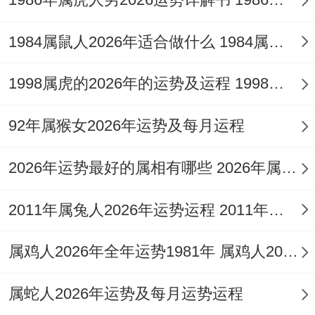
为先」 ，涵盖了：变革，远行、竞争，口
才、是非，财运波动、情感疏离，健康预
1984属鼠人2026年适合做什么 1984属鼠人2026年全年运势运程
警，属猴男需发挥其聪颖，灵活的天性，将
1998属虎的2026年的运势及运程 1998属虎的2026年多大了
压力转化为动力，在变动中精准定位，避免
硬碰硬，多以智慧与沟通解决问题。
92年属猴女2026年运势及每月运程
1.4 有哪些重要的吉星与凶星入驻？
2026年运势最好的属相有哪些 2026年属鼠的运势
吉星方面「驿马」星入命。主导迁移，变
2011年属兔人2026年运势运程 2011年属兔人可以搬家吗
动、出差，出国等动态事件，是今年运势转
折的重点，凶星方面需警惕、「孤辰」 带来
属鸡人2026年全年运势1981年 属鸡人2026年财运如何
的情感上的孤寂感或人际疏离；「官符」、
属蛇人2026年运势及每月运势运程
同 「五鬼」、则警示法律文书纠纷，小人暗