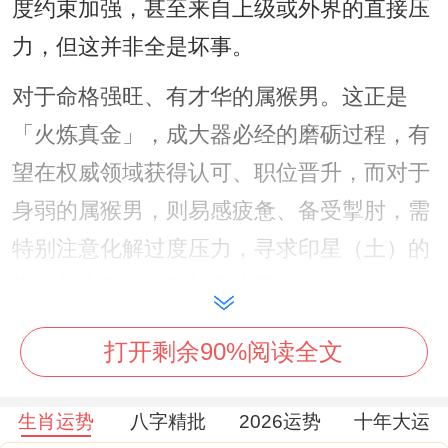
度约束加强，甚至来自上级或外界的直接压
力，但这并非全是坏事。
对于命格强旺、有才华的属猴男。这正是
「火炼真金」，成大器必经的磨砺过程，有
望在权威领域获得认可、职位晋升，而对于
身弱的属猴男，则易感疲惫、备受掣肘，需
特别注意化解过度压力，寻求印星（土）的
庇护与生助，才能转危为安。
1.2 与太岁关系怎样？是否
犯太岁
？
打开剩余90%阅读全文
申猴与午马，当上「寅午戌」三合火局中的
生肖运势
八字精批
2026运势
十年大运
半合关系，并非直接的刑、冲、害、破，属