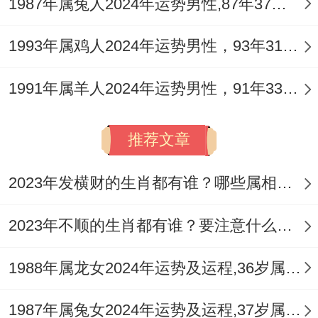
1987年属兔人2024年运势男性,87年37岁属兔男2024年每月运程怎么样
最大的挑战是 「恃才傲物。触犯权威」 ，
伤官心性今年会被激发，属猴男容易显得锋
1993年属鸡人2024年运势男性，93年31岁属鸡男2024年每月运程怎么样
芒过露，批评性言论多，可能无意中得罪领
1991年属羊人2024年运势男性，91年33岁属羊男2024年每月运程怎么样
导或重要客户，「官符」星提醒需极其注意
合同细节、版权问题、税务法律等，任何正
推荐文章
式文件务必再三审核，避免卷入官司，团队
中易有口舌是非，谨防小人挑拨离间。
2023年发横财的生肖都有谁？哪些属相财运旺盛？
2.3 不同行业的属猴男有何侧重？
2023年不顺的生肖都有谁？要注意什么呢？
从事火属性行业（能源，化工、餐饮，娱
1988年属龙女2024年运势及运程,36岁属龙人2024全年每月运势女性如何
乐）者。机遇多但竞争异常惨烈，需以智取
胜，从事金属性行业（金融，机械、法律）
1987年属兔女2024年运势及运程,37岁属兔人2024全年每月运势女性如何