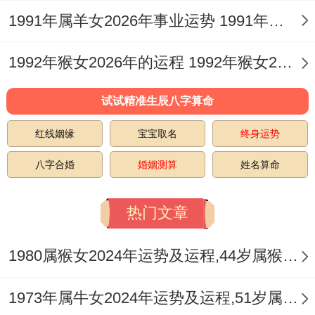
害及无端是非，健康上需注意、「病符」 星
1991年属羊女2026年事业运势 1991年属羊女戴什么能转运
的干扰。
1992年猴女2026年的运程 1992年猴女2026年运势完整版
二、事业运程：怎样在烈火战场中脱颖而
出？
试试精准生辰八字算命
驿马星动是今年事业运的绝对话题。这颗星
红线姻缘
宝宝取名
终身运势
曜代表着岗位变动，工作地点迁移、频繁出
八字合婚
婚姻测算
姓名算命
差或涉足全新领域，对于从事贸易，交通、
热门文章
物流，互联网、***业务的属猴男极为有利，
伤官见官的流年组合，代表着才华（伤官）
1980属猴女2024年运势及运程,44岁属猴人2024全年每月运势女性如何
的展现容易与规则，上级（官星）产生摩
擦，需谨言慎行，避免因言获咎或因技术，
1973年属牛女2024年运势及运程,51岁属牛人2024全年每月运势女性如何