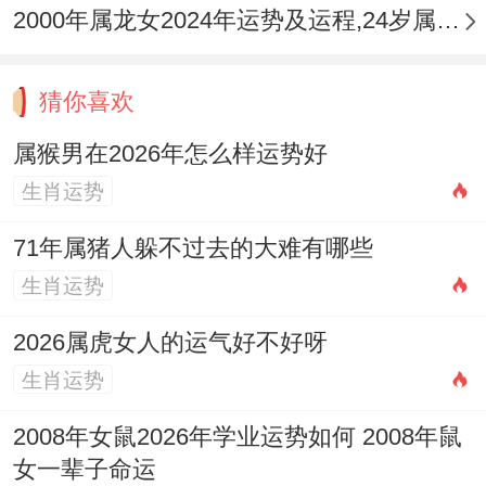
策划技能 与考运认证运，尤其利于从事文
2000年属龙女2024年运势及运程,24岁属龙人2024全年每月运势女性如何
案、科研、管理岗位者，帮助在变动中把握
关键决策，提升事业格局。
猜你喜欢
三、财富运程：财路大开还是危机四伏？
属猴男在2026年怎么样运势好
生肖运势
丙火为申猴的「偏官」。午中丁火为其「正
71年属猪人躲不过去的大难有哪些
财」，流年天干丙火偏财透出，显示本年有
生肖运势
明显的投机性财运机遇，如投资、副业、奖
金等，但地支午火正财稳固，提醒本职工作
2026属虎女人的运气好不好呀
收入仍是基石，财旺生官杀，代表着金钱会
生肖运势
带来更大的责任与压力，也可能因为追求财
2008年女鼠2026年学业运势如何 2008年鼠
富而引发是非或健康问题，总体是机遇与风
女一辈子命运