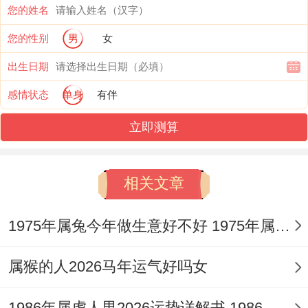
猴人在2026年并不属于传统有价值 上的
您的姓名
「犯太岁」生肖，「半合」代表着一种强烈
您的性别
男
女
的吸引与互动关系。
出生日期
感情状态
单身
有伴
午火太岁会强力引动申猴。使命主今年与
「火」相关的事务激增，如电子科技、能
立即测算
源、文化宣传、餐饮娱乐等行业机遇多，但
也容易因追求这些机遇而身心俱疲，或卷入
相关文章
高速运转的人事与项目之中形成一种「非典
1975年属兔今年做生意好不好 1975年属兔人做什么生意合适
型」的劳碌与消耗。
1.3 全年运势的基调与是什么？
属猴的人2026马年运气好吗女
全年运势基调可概括为、「动中求进。智取
1986年属虎人男2026运势详解书 1986年属虎是什么命金木水火土