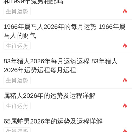
和1999年兔男相配吗
因官非、罚款破财：这是「伤官见官」在财
生肖运势
务上的直接体现，务必合法经营，遵守规
1966年属马人2026年的每月运势 1966年属
则，因健康破财：身体不适将造成不小的医
马人的财气
疗开支，冲动消费与投资失误：受火性作
生肖运势
用，今年消费欲望强，易为面子、为喜好一
83年猪人2026年每月运势运程 83年猪人
掷千金。
2026年运势运程每月运程
投资决策易受市场火爆假象蒙蔽。需保持冷
生肖运势
静，可在家中或店铺的正东方正财位摆放
属猪人2026年的运势及运程详解
【
祥安阁聚宝皆财
】摆件，稳固财源，增强
生肖运势
财库的守成技能 ，寓意汇聚四方财气，守住
65属蛇男2026年的运势及运程详解
辛苦所得。
生肖运势