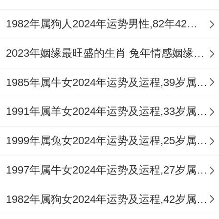
者，压力最大，但也是锤炼专业技能、的绝
1982年属狗人2024年运势男性,82年42岁属狗男2024年每月运程怎么样
佳时期，过硬技术是护身符，从事土属性行
业（房产，建筑、咨询）者相对平稳，能起
2023年姻缘最旺盛的生肖 兔年情感姻缘运比较旺的属相
到缓冲与转化作用，利于积累人脉与条件 。
1985年属牛女2024年运势及运程,39岁属牛人2024全年每月运势女性如何
2.4 怎样提升事业运势？
1991年属羊女2024年运势及运程,33岁属羊人2024全年每月运势女性如何
首要法则是 「顺势而动。不逆势硬扛」 ，
接受变动，拥抱新挑战，加强沟通方法，表
1999年属兔女2024年运势及运程,25岁属兔人2024全年每月运势女性如何
达观点时注意方式方法，可多采用建设性提
1997年属牛女2024年运势及运程,27岁属牛人2024全年每月运势女性如何
案而非单纯批评，可在办公室或书房东北方
文昌位摆放【
祥安阁登榜扬名
】摆件，借助
1982年属狗女2024年运势及运程,42岁属狗人2024全年每月运势女性如何
文昌星与吉祥物的能量，提升思维清晰度、