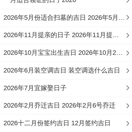
5.农历十一月廿八；阳历12月21日（星期
一;冬至）
:冬至乃阴极阳生之转折点，自身
2026年5月份适合扫墓的吉日 2026年5月哪天适合祭祀
就是充斥祥瑞的节日！在此日办周岁宴,寓意
2026年11月提亲的日子 2026年11月提亲好日子
宝宝阳气渐生，生命力旺盛，需注意当日冲
鸡煞西，属鸡的宝宝需谨慎，午时（11：
2026年10月宝宝出生吉日 2026年10月26号出生的小孩子
00-13:00）或酉时（17:00-19:00）阳气较
2026年6月装空调吉日 装空调选什么吉日
盛，最为适宜。
6.农历十二月初二。阳历12月25日（星期
2026年7月宜嫁娶日子
五;圣诞节）
：此日东西方喜庆氛围交融。
2026年2月乔迁吉日 2026年2月6号乔迁
寓意宝宝将来视野开阔，融汇中西！
2026十二月份签约吉日 12月签约吉日
当日虽为吉日，但仍需注意冲猪煞东，家中