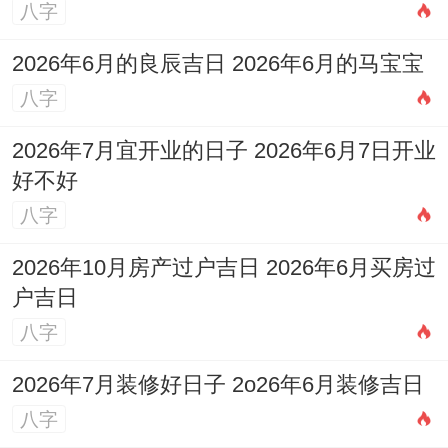
八字
为使周岁宴圆满顺利，部分传统的禁忌同现
2026年6月的良辰吉日 2026年6月的马宝宝
代的注意事项需要留心:
八字
在
方位禁忌
上前述的
太岁位（正南）、岁破
2026年7月宜开业的日子 2026年6月7日开业
位（正北）、三煞位（北）
非要...不可回
好不好
避，不宜在这些方位进行决定性仪式或成为
八字
重要通道，也需留意当日黄历所示的「胎神
2026年10月房产过户吉日 2026年6月买房过
方位」.若家中有孕妇，应避免在该方位敲打
户吉日
或移动物品。
八字
在
行为禁忌
在领域 .宴会当日
忌争吵、哭
2026年7月装修好日子 2o26年6月装修吉日
泣
！应始终保持与谐喜悦的氛围。
八字