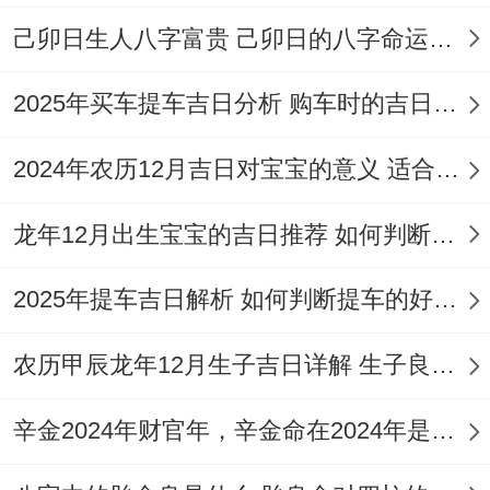
但需注意冲猪（辛亥）煞东 属猪的宝宝家庭
己卯日生人八字富贵 己卯日的八字命运如何
需慎重考虑。
2025年买车提车吉日分析 购车时的吉日与禁忌
2.农历五月十一,阳历6月5日（星期五）
：此
日气场活跃、适合举办热闹的生日派对！需
2024年农历12月吉日对宝宝的意义 适合龙年宝宝出生的日子有哪些
留意冲虎（甲寅）煞南，家中若有属虎的宝
龙年12月出生宝宝的吉日推荐 如何判断吉日是否适合宝宝
宝则不宜选择此日...
2025年提车吉日解析 如何判断提车的好日子
3.农历五月十六，阳历6月10日（星期
三）
：此日适合属鼠、属龙、属猴的宝宝家
农历甲辰龙年12月生子吉日详解 生子良辰的影响因素
庭;格外是五行喜火的宝宝！
辛金2024年财官年，辛金命在2024年是财官年还是财印年
但注意冲马（戊午）煞南,属马的宝宝需避
开...