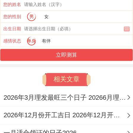
您的姓名
意宝宝以后的日子前程似锦，成就非凡...
您的性别
男
女
需留意当日冲兔煞南，属兔的宝宝不宜选择
出生日期
此日...辰时（7：00-9:00）或戌时（19：00-
感情状态
单身
有伴
21：00）为理想时辰，帮助阴阳平衡！
立即测算
4.农历十一月十三、阳历12月11日（星期
五）
:此日是闭日，宜静心思考！于此日为宝
相关文章
宝庆祝，寓意其未来能静心学习,智慧过人。
2026年3月理发最旺三个日子 20266月理发吉日
注意当日冲狗煞南,属狗的宝宝需避开...建议
选择辰时（7：00-9：00）或戌时（19:00-
2026年12月份开工吉日 2026年12月开工吉日查询
21:00）举行仪式。
一月适合领证的日子2026