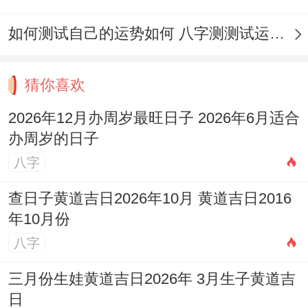
冲牛（癸丑）煞西，属牛的宝宝家庭需避开
此日。
如何测试自己的运势如何 八字测测试运运程
周岁宴风水要点
猜你喜欢
举办周岁宴，除了挑选吉日，还需顾及风水
2026年12月办周岁最旺日子 2026年6月适合
布局，期待达到真正的天时的利人与！
办周岁的日子
首要的是需知2026丙午马年太岁方位在
正南
八字
方
。岁破位于
正北方
.
查日子黄道吉日2026年10月 黄道吉日2016
三煞位也在
北方
，宴会场的布置应
避免将主
年10月份
桌、舞台或宝宝的重要活动区域
设置在正北
八字
或正南方位 更是正北方,以免冲撞太岁或三
三月份生娃黄道吉日2026年 3月生子黄道吉
煞，带来不必要的波折。
日