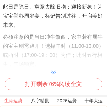
此日是除日、寓意去除旧物；迎接新象！为
宝宝举办周岁宴，标记告别过往，开启美好
未来。
必须注意的是当日冲牛煞西，家中若有属牛
的宝宝则需避开！选择午时（11:00-13:00）
或酉时（17:00-19：00）为佳；此时五行相
生，气场稳定。
打开剩余76%阅读全文
3.农历十二月阳历12月5日（星期六）
：此
生肖运势
八字精批
2026运势
十年大运
日为成日,标记成就同圆满！于此日办宴，寓