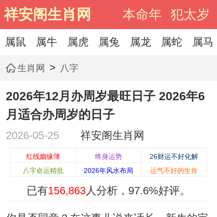
祥安阁生肖网
本命年
犯太岁
属鼠
属牛
属虎
属兔
属龙
属蛇
属马
>
生肖网
八字
2026年12月办周岁最旺日子 2026年6
月适合办周岁的日子
2026-05-25
祥安阁生肖网
红线姻缘簿
终身运势
26财运不好化解
八字命运精批
2026年风水布局
运气不好的生肖
已有
156,863
人分析，
97.6%
好评。