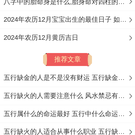
八字中的胎命身是什么,胎身命对四柱的影响
4.农历五月廿一、阳历6月15日（星期
2024年农历12月宝宝出生的最佳日子 如何挑选适合的吉日
一）
：此日更适合五行喜水的宝宝！需注意
冲猪（辛亥）煞东，属猪的宝宝家庭需谨
2024年农历12月黄历吉日
慎。
推荐文章
5.农历五月廿六；阳历6月20日（星期
六）
：此日尤其适合五行喜木的宝宝！但需
五行缺金的人是不是没有财运 五行缺金的人命运好不好
注意冲龙（丙辰）煞北、属龙的宝宝不宜在
五行缺火的人需要注意什么 风水禁忌有哪些
此日举办。
6.农历六月初六，阳历6月30日（星期
五行属什么的命运最好 五行中什么命运势旺盛
二）
：此日最适合五行喜土的宝宝！需注意
五行缺火的人适合从事什么职业 五行缺火的人适合从事的职业有哪些