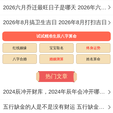
若有属猪的宝宝则应避开。巳时（9:00-
2026六月乔迁最旺日子是哪天 2026年六月乔迁之喜黄道吉日
11：00）或申时（15:00-17：00）气场平衡
是举办宴会的好时机...
2026年8月搞卫生吉日 2026年8月打扫吉日
2026年6月周岁宴吉日精选
试试精准生辰八字算命
初夏六月万物繁茂 五行属火,是一个充斥生
红线姻缘
宝宝取名
终身运势
机与活力的月份！在此月为宝宝举办周岁宴;
八字合婚
婚姻测算
姓名算命
可借助旺盛的生发之气 祝愿宝宝茁壮成长，
以下是部分经过筛选的吉日：
热门文章
1.农历五月初八！阳历6月2日（星期二）
：
2024辰冲开财库，2024年辰年会冲开哪些人的财库
此日宜于祭祀、祈福、求嗣等事.适合举办温
五行缺金的人是不是没有财运 五行缺金的人命运好不好
馨的家庭生日宴！