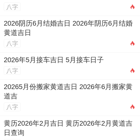
八字
我知道的是，特别注意
宝宝的生肖
跟所选日
子的关系...必须避开跟宝宝生肖相冲的日子
2026阴历6月结婚吉日 2026年阴历6月结婚
黄道吉日
（就像…相同属鼠的宝宝避开午日,属牛的宝
八字
宝避开未日）,共同也应尽量避开跟父母生肖
相冲的日子；以保家庭与睦，宴会顺利.
2026年5月接车吉日 5月接车日子
八字
可巧妙运用
色彩同元素
来增强会场正能量。
依据宝宝的五行喜用、摆放相应的吉祥物或
20265月份搬家黄道吉日 2026年6月搬家黄
道吉
装饰:喜金可用金属饰品，喜木可用绿色植
八字
物、喜水可设小型水景或蓝色装饰，喜火可
用红色系布置、喜土可用陶瓷玉石摆件。
黄历2026年2月吉日 黄历2026年2月黄道吉
日查询
周岁宴的禁忌同注意事项